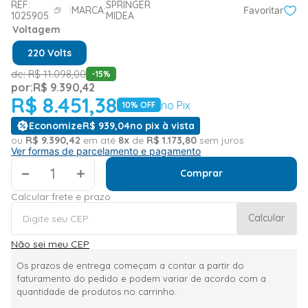
REF:
SPRINGER
MARCA:
Favoritar
1025905
MIDEA
Voltagem
220 Volts
de:
R$
11
.
098
,
00
-
15
%
por:
R$
9
.
390
,
42
R$
8
.
451
,
38
no Pix
10
% OFF
Economize
R$
939
,
04
no pix à vista
ou
R$
9
.
390
,
42
em até
8
x
de
R$
1
.
173
,
80
sem juros
Ver formas de parcelamento e pagamento
＋
Comprar
Calcular frete e prazo
Calcular
Não sei meu CEP
Os prazos de entrega começam a contar a partir do
faturamento do pedido e podem variar de acordo com a
quantidade de produtos no carrinho.