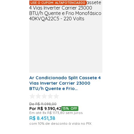
Vetor Condensadora
USE O CUPOM: ALTAPOTENCIA300
C-1
Especificação
Especificações Técnicas
<li>Marca: Carrier</l
<li>Código
Evaporadora:
40KVQA22C5</li>
<li>Código
Condensadora:
38TVQA22515MC</l
<li>Código Painel:
40KWFLB</li>
<li>Tecnologia
Inverter</li> <li>Wi-F
Nativo</li> <li>Gás
Ar Condicionado Split Cassete 4
refrigerante: R-
Vias Inverter Carrier 23000
410A</li> <li>Ciclo:
BTU/h Quente e Frio
Quente e Frio</li>
Monofásico 40KVQA22C5 - 220
<li>Voltagem: 220
Volts
Volts</li> <li>Fase:
R$
11
.
098
,
00
Monofásico </li>
R$
9
.
390
,
42
15%
OFF
<li>Classificação
Em até
8
x
R$
1
.
173
,
80
sem juros
Energética: A</li>
R$
8
.
451
,
38
<li>Capacidade: 6.7
kW</li> <li>Potênci
com
10
% de desconto à vista no PIX
Nominal
Refrigeração 1.961