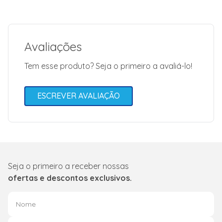
W</li> <li>Potência
Nominal
Aquecimento: 1.961
W</li> <li>Consumo
857,0 kWh/ano</li>
Avaliações
<li>Vazão: 1247
m3/h</li>
<li>Garantia: 24
Tem esse produto? Seja o primeiro a avaliá-lo!
Meses contra defei
de fabricação des
que instalado por
um credenciado.</l
ESCREVER AVALIAÇÃO
Tipo de Conexão
Infra-Red
Controller
Garantia
Garantia (Meses)
24
Seja o primeiro a receber nossas
ofertas e descontos exclusivos.