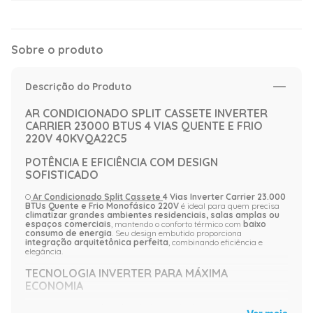
Sobre o produto
Descrição do Produto
AR CONDICIONADO SPLIT CASSETE INVERTER
CARRIER 23000 BTUS 4 VIAS QUENTE E FRIO
220V 40KVQA22C5
POTÊNCIA E EFICIÊNCIA COM DESIGN
SOFISTICADO
O
Ar Condicionado Split Cassete
4 Vias Inverter Carrier 23.000
BTUs Quente e Frio Monofásico 220V
é ideal para quem precisa
climatizar grandes ambientes residenciais, salas amplas ou
espaços comerciais
, mantendo o conforto térmico com
baixo
consumo de energia
. Seu design embutido proporciona
integração arquitetônica perfeita
, combinando eficiência e
elegância.
TECNOLOGIA INVERTER PARA MÁXIMA
ECONOMIA
Com
compressor de velocidade variável
, o sistema Inverter