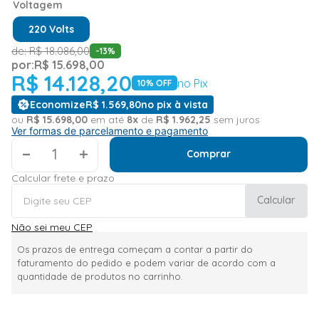
Voltagem
220 Volts
de:
R$
18
.
086
,
00
-
13
%
por:
R$
15
.
698
,
00
R$
14
.
128
,
20
no Pix
10
% OFF
Economize
R$
1
.
569
,
80
no pix à vista
ou
R$
15
.
698
,
00
em até
8
x
de
R$
1
.
962
,
25
sem juros
Ver formas de parcelamento e pagamento
＋
Comprar
Calcular frete e prazo
Calcular
Não sei meu CEP
Os prazos de entrega começam a contar a partir do
faturamento do pedido e podem variar de acordo com a
quantidade de produtos no carrinho.