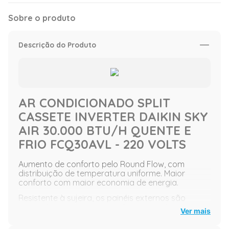
Sobre o produto
Descrição do Produto
AR CONDICIONADO SPLIT
CASSETE INVERTER DAIKIN SKY
AIR 30.000 BTU/H QUENTE E
FRIO FCQ30AVL - 220 VOLTS
Aumento de conforto pelo Round Flow, com
distribuição de temperatura uniforme. Maior
conforto com maior economia de energia.
Resistente à sujeira, os painéis externos são
revestidos com uma camada que repele a sujeira.
Ver mais
Um tratamento antibacteriano usando íons de