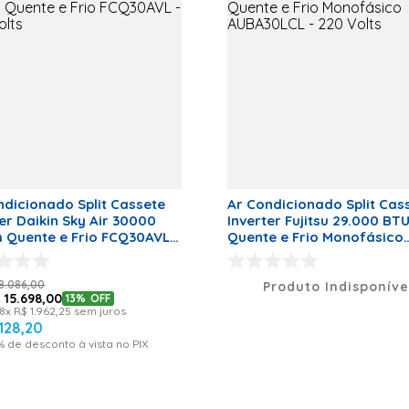
RZQ30AVL+FCQ30A
W1+BRC7F634F Marc
Branco Marfim Cap
30.000 BTU/h Volt
Volts Garantia: Ga
na máquina 5 anos
compressor
Modelo
Sky Air
Tipo de Alimentação
Elétrica
Garantia
ndicionado Split Cassete
Ar Condicionado Split Cas
Garantia (Meses)
24
er Daikin Sky Air 30000
Inverter Fujitsu 29.000 BT
 Quente e Frio FCQ30AVL -
Quente e Frio Monofásico
olts
AUBA30LCL - 220 Volts
8
.
086
,
00
Produto Indisponíve
$
15
.
698
,
00
13%
OFF
8
x
R$
1
.
962
,
25
sem juros
128
,
20
% de desconto à vista no PIX