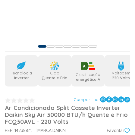
A
Tecnologia
Ciclo
Voltagem
Classificação
Inverter
Quente e Frio
220 Volts
energética A
Compartilhar
Ar Condicionado Split Cassete Inverter
Daikin Sky Air 30000 BTU/h Quente e Frio
FCQ30AVL - 220 Volts
REF:
142388
MARCA:
DAIKIN
Favoritar