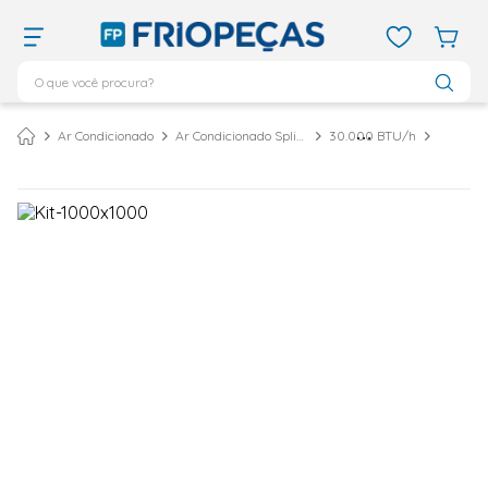
O que você procura?
TERMOS MAIS BUSCADOS
Ar Condicionado
Ar Condicionado Split Cassete
30.000 BTU/h
ar condicionado 12000
1
º
ar condicionado 9000
2
º
ar condicionado
3
º
ar condicionado 18000
4
º
geladeira
5
º
743
6
º
daikin
7
º
vix
8
º
bebedouro
9
º
midea
10
º