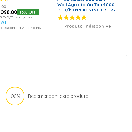
Wall Agratto On Top 9000
8
,
00
BTU/h Frio ACST9F-02 - 220
.
098
,
00
16%
OFF
Volts
$
262
,
25
sem juros
,
20
Produto Indisponível
 desconto à vista no PIX
100%
Recomendam este produto