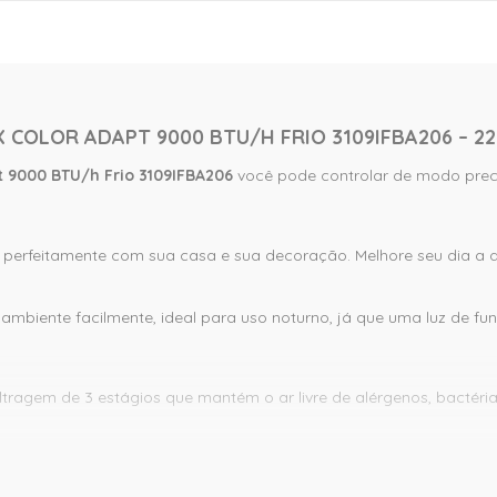
 COLOR ADAPT 9000 BTU/H FRIO 3109IFBA206 – 2
pt 9000 BTU/h Frio 3109IFBA206
você pode controlar de modo precis
 perfeitamente com sua casa e sua decoração. Melhore seu dia a d
ambiente facilmente, ideal para uso noturno, já que uma luz de 
tragem de 3 estágios que mantém o ar livre de alérgenos, bactéria
a, consumo consciente com temperatura ideal e menor impacto a