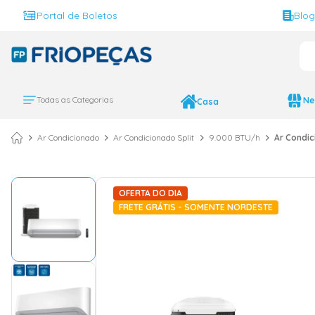
Portal de Boletos
Blo
O 
TERMOS MAIS BUS
ar condicionado 
1
º
Todas as Categorias
Ne
Casa
ar condicionado 
2
º
Ar Condicionado
Ar Condicionado Split
9.000 BTU/h
Ar Condic
ar condicionado
3
º
ar condicionado 
4
º
geladeira
5
º
OFERTA DO DIA
FRETE GRÁTIS - SOMENTE NORDESTE
daikin
6
º
vix
7
º
midea
8
º
743
9
º
bebedouro
10
º