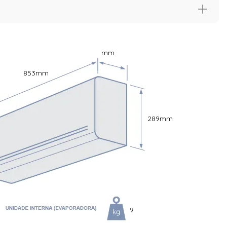
térias, para que você mantenha um ar mais saudável e sem
mm
853
mm
r
sempenho mais duradouro do seu ar condicionado.
289
mm
9