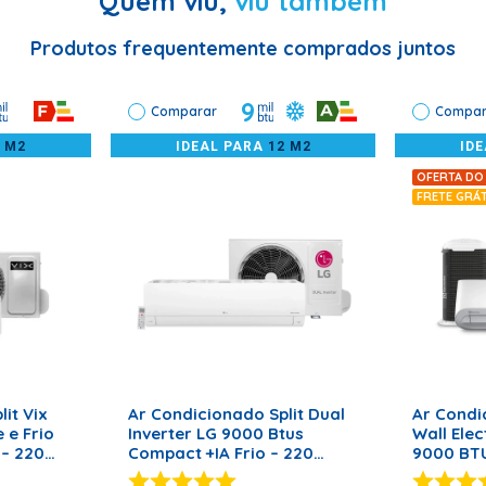
Quem viu,
viu também
 obstruída;
Produtos frequentemente comprados juntos
panhada por profissionais habilitados.
9
Comparar
Compar
2 M2
IDEAL PARA
12 M2
ID
OFERTA DO
FRETE GRÁ
RRINHO
ADICIONAR AO CARRINHO
ADICI
it Vix
Ar Condicionado Split Dual
Ar Condi
 e Frio
Inverter LG 9000 Btus
Wall Ele
– 220
Compact +IA Frio – 220
9000 BTU
Volts
3109IFBA