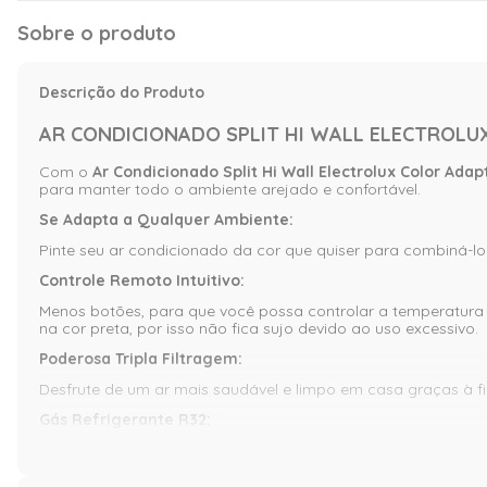
Sobre o produto
Descrição do Produto
AR CONDICIONADO SPLIT HI WALL ELECTROLUX
Com o
Ar Condicionado Split Hi Wall Electrolux Color Ada
para manter todo o ambiente arejado e confortável.
Se Adapta a Qualquer Ambiente:
Pinte seu ar condicionado da cor que quiser para combiná-lo
Controle Remoto Intuitivo:
Menos botões, para que você possa controlar a temperatura 
na cor preta, por isso não fica sujo devido ao uso excessivo.
Poderosa Tripla Filtragem:
Desfrute de um ar mais saudável e limpo em casa graças à fil
Gás Refrigerante R32:
Gera um impacto 67% menor no meio ambiente do que o R410
Ar Indireto: