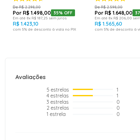
R$
2
.
298
,
00
R$
2
.
598
,
00
R$
1
.
498
,
00
R$
1
.
648
,
00
35%
OFF
3
Em até
8
x
R$
187
,
25
sem juros
Em até
8
x
R$
206
,
00
sem
R$
1
.
423
,
10
R$
1
.
565
,
60
com
5
% de desconto à vista no PIX
com
5
% de desconto à vi
Avaliações
5
estrelas
1
4
estrelas
1
3
estrelas
0
2
estrelas
0
1
estrela
0