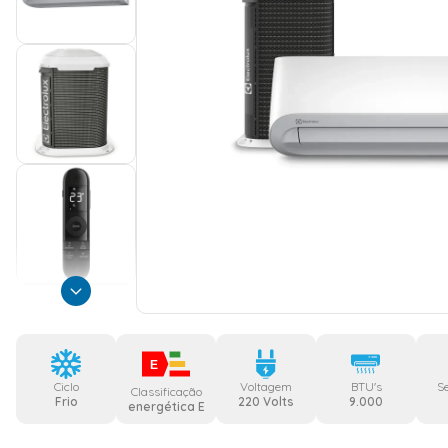
E
Ciclo
Voltagem
BTU's
S
Classificação
Frio
220 Volts
9.000
energética E