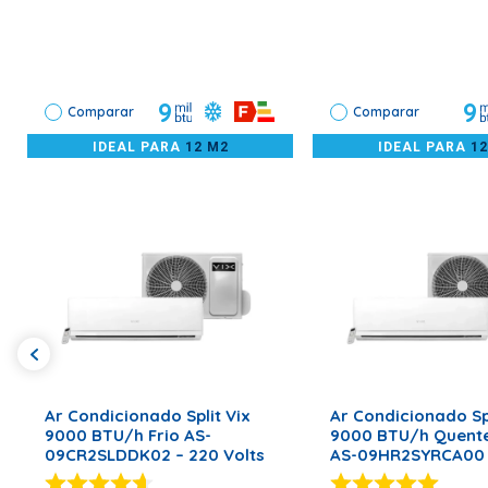
Os cuidados para se evitar que a ventilação do aparelho seja
É importante lembrar que a instalação deve sempre ser acom
9
9
Comparar
Comparar
IDEAL PARA
12 M2
IDEAL PARA
1
ADICIONAR AO CARRINHO
ADICIONAR AO CA
Ar Condicionado Split Vix
Ar Condicionado Spl
9000 BTU/h Frio AS-
9000 BTU/h Quente
09CR2SLDDK02 – 220 Volts
AS-09HR2SYRCA00 
Volts