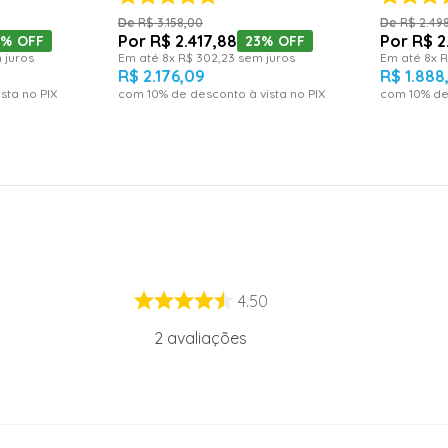
R$
3
.
158
,
00
R$
2
.
49
R$
2
.
417
,
88
R$
2
7%
OFF
23%
OFF
 juros
Em até
8
x
R$
302
,
23
sem juros
Em até
8
x
R
R$
2
.
176
,
09
R$
1
.
888
sta no PIX
com
10
% de desconto à vista no PIX
com
10
% de
4.50
2
avaliações