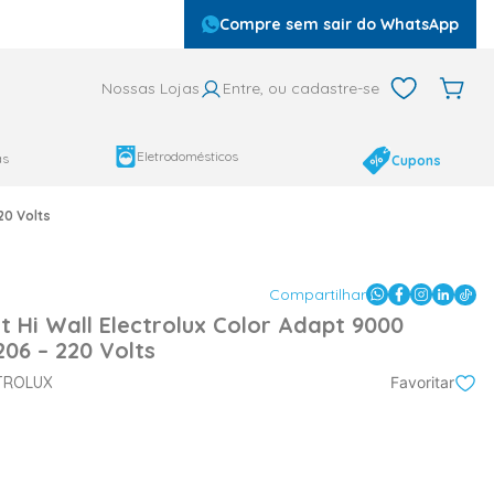
Compre sem sair do WhatsApp
Nossas Lojas
Entre, ou cadastre-se
Eletrodomésticos
as
Cupons
20 Volts
Compartilhar
t Hi Wall Electrolux Color Adapt 9000
06 – 220 Volts
TROLUX
Favoritar