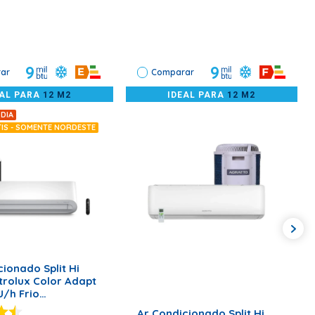
9
9
ar
Comparar
EAL PARA
12 M2
IDEAL PARA
12 M2
 DIA
TIS - SOMENTE NORDESTE
ONAR AO CARRINHO
cionado Split Hi
ctrolux Color Adapt
/h Frio
206 – 220 Volts
Ar Condicionado Split Hi