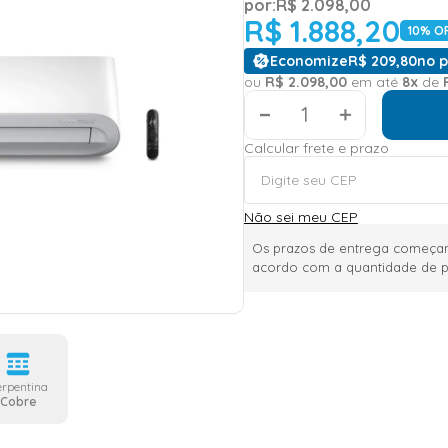
por:
R$
2
.
098
,
00
R$
1
.
888
,
20
10
% O
Economize
R$
209
,
80
no p
ou
R$
2
.
098
,
00
em até
8
x
de
＋
Calcular frete e prazo
Não sei meu CEP
Os prazos de entrega começam
acordo com a quantidade de p
erpentina
Cobre