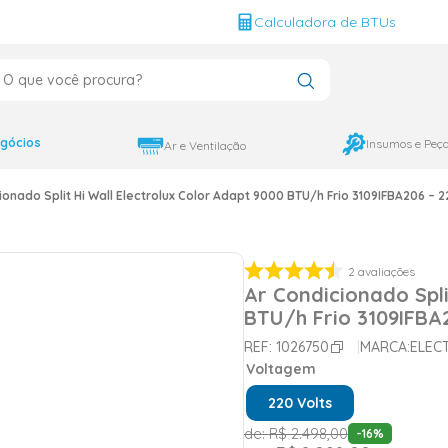
g
Calculadora de BTUs
que você procura?
CADOS
12000
gócios
Insumos e Peç
Ar e Ventilação
9000
ionado Split Hi Wall Electrolux Color Adapt 9000 BTU/h Frio 3109IFBA206 – 2
18000
2
avaliações
Ar Condicionado Spli
BTU/h Frio 3109IFBA2
REF:
1026750
MARCA:
ELEC
Voltagem
220 Volts
de:
R$
2
.
498
,
00
-
16
%