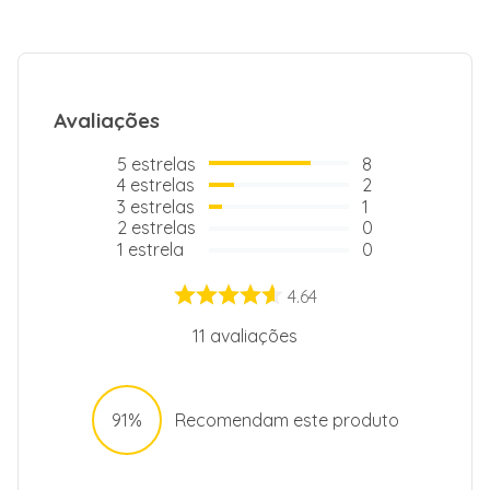
Tipo de Conexão
Infra-Red
Controller
Garantia
36
Avaliações
5
estrelas
8
4
estrelas
2
3
estrelas
1
2
estrelas
0
1
estrela
0
4.64
11
avaliações
91%
Recomendam este produto