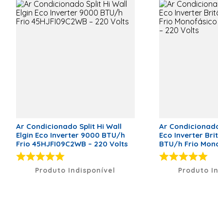
Consumo (W)
397
Tecnologia Wi-fi
Sim
Anatel
13860-21-
03446
Dimensões
Peso Evaporadora
10
Altura Evaporadora
289
Largura Evaporadora
853
Ar Condicionado Split Hi Wall
Ar Condicionado 
Comprimento Evaporadora
206
Elgin Eco Inverter 9000 BTU/h
Eco Inverter Bri
Frio 45HJFI09C2WB – 220 Volts
BTU/h Frio Mon
Peso Condensadora
20,5
BAC9000IFM15 – 
Altura Condensadora
551
Produto Indisponível
Produto I
Largura Condensadora
446
Comprimento Condensadora
446
Especificação