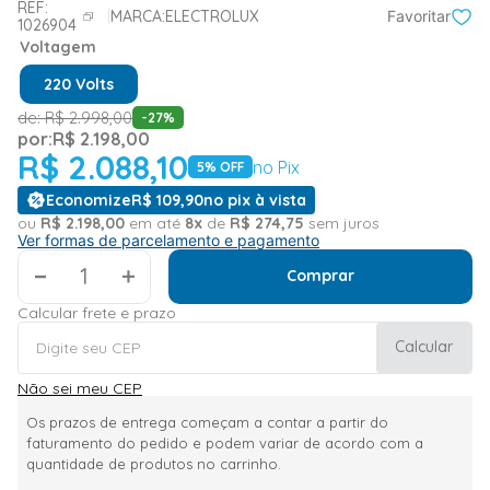
REF:
MARCA:
ELECTROLUX
Favoritar
1026904
Voltagem
220 Volts
de:
R$
2
.
998
,
00
-
27
%
por:
R$
2
.
198
,
00
R$
2
.
088
,
10
no Pix
5
% OFF
Economize
R$
109
,
90
no pix à vista
ou
R$
2
.
198
,
00
em até
8
x
de
R$
274
,
75
sem juros
Ver formas de parcelamento e pagamento
＋
Comprar
Calcular frete e prazo
Calcular
Não sei meu CEP
Os prazos de entrega começam a contar a partir do
faturamento do pedido e podem variar de acordo com a
quantidade de produtos no carrinho.