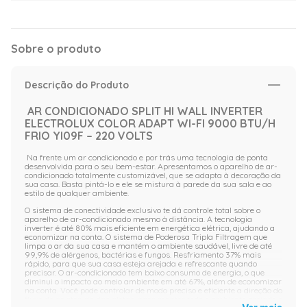
Sobre o produto
Descrição do Produto
AR CONDICIONADO SPLIT HI WALL INVERTER
ELECTROLUX COLOR ADAPT WI-FI 9000 BTU/H
FRIO YI09F – 220 VOLTS
Na frente um ar condicionado e por trás uma tecnologia de ponta
desenvolvida para o seu bem-estar. Apresentamos o aparelho de ar-
condicionado totalmente customizável, que se adapta à decoração da
sua casa. Basta pintá-lo e ele se mistura à parede da sua sala e ao
estilo de qualquer ambiente.
O sistema de conectividade exclusivo te dá controle total sobre o
aparelho de ar-condicionado mesmo à distância. A tecnologia
inverter é até 80% mais eficiente em energética elétrica, ajudando a
economizar na conta. O sistema de Poderosa Tripla Filtragem que
limpa o ar da sua casa e mantém o ambiente saudável, livre de até
99,9% de alérgenos, bactérias e fungos. Resfriamento 37% mais
rápido, para que sua casa esteja arejada e refrescante quando
precisar. O ar-condicionado tem baixo consumo de energia, o que
diminui o impacto ao meio ambiente em até 67%, além de economizar
na conta. Você pode controlar de modo preciso e eficiente a direção do
fluxo de ar através das aletas, para manter todo o ambiente arejado e