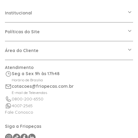
Institucional
A Friopeças
Nossas Lojas
Políticas do Site
Trabalhe Conosco
VRF
Política de Entrega
Dúvidas Frequentes
Política de Privacidade
Área do Cliente
Regras de Cupons
Política de Pagamento
Relação com Investidor
Trocas e Devoluções
Minha Conta
Atendimento
Logística
Meus Pedidos
Seg a Sex 9h às 17h48
Calculadora de BTUs
Horário de Brasília
Portal de Boletos
cotacoes@friopecas.com.br
Orçamentos
E-mail de Televendas
0800-200-6550
4007-2565
Fale Conosco
Siga a Friopeças