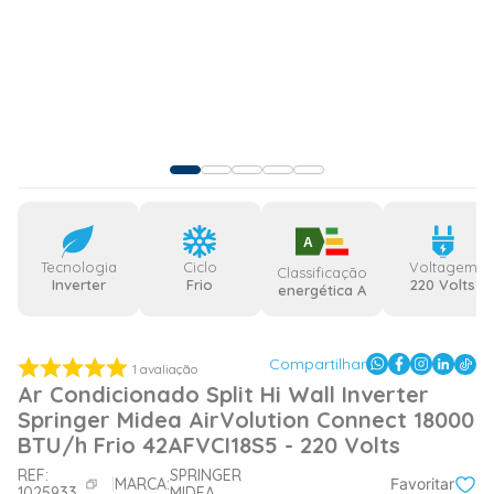
A
Tecnologia
Ciclo
Voltagem
Classificação
Inverter
Frio
220 Volts
energética A
Compartilhar
1
avaliação
Ar Condicionado Split Hi Wall Inverter
Springer Midea AirVolution Connect 18000
BTU/h Frio 42AFVCI18S5 - 220 Volts
REF:
SPRINGER
MARCA:
Favoritar
1025933
MIDEA