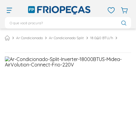
O que você procura?
TERMOS MAIS BUSCADOS
Ar Condicionado
Ar Condicionado Split
18.000 BTU/h
ar condicionado 12000
1
º
ar condicionado 9000
2
º
ar condicionado
3
º
ar condicionado 18000
4
º
geladeira
5
º
743
6
º
daikin
7
º
vix
8
º
bebedouro
9
º
midea
10
º