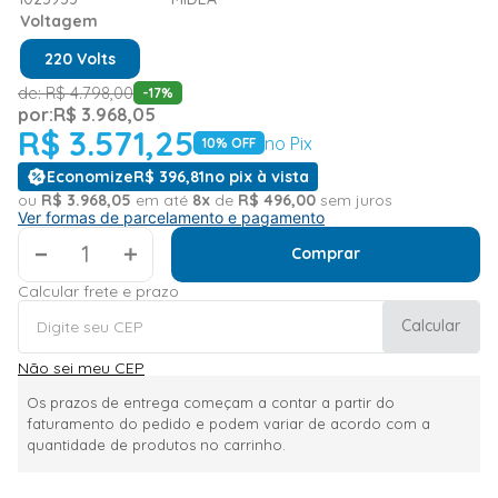
Voltagem
220 Volts
de:
R$
4
.
798
,
00
-
17
%
por:
R$
3
.
968
,
05
R$
3
.
571
,
25
no Pix
10
% OFF
Economize
R$
396
,
81
no pix à vista
ou
R$
3
.
968
,
05
em até
8
x
de
R$
496
,
00
sem juros
Ver formas de parcelamento e pagamento
＋
Comprar
Calcular frete e prazo
Calcular
Não sei meu CEP
Os prazos de entrega começam a contar a partir do
faturamento do pedido e podem variar de acordo com a
quantidade de produtos no carrinho.