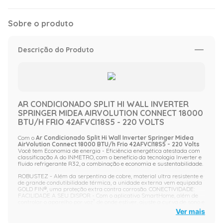
Sobre o produto
Descrição do Produto
AR CONDICIONADO SPLIT HI WALL INVERTER
SPRINGER MIDEA AIRVOLUTION CONNECT 18000
BTU/H FRIO 42AFVCI18S5 - 220 VOLTS
Com o
Ar Condicionado Split Hi Wall Inverter Springer Midea
AirVolution Connect 18000 BTU/h Frio 42AFVCI18S5 - 220 Volts
Você tem Economia de energia - Eficiência energética atestada com
classificação A do INMETRO, com o benefício da tecnologia Inverter e
fluido refrigerante R32, a combinação e economia e sustentabilidade.
ROBUSTEZ - Além da serpentina de cobre, material ultra resistente e
de grande condutibilidade térmica, a unidade externa vem equipada
GOLD FIN®, uma proteção extra contra corrosão. CONECTIVIDADE:
FACILIDADE A SEU DISPOR - Com o aplicativo SmartHome, além de
controlar o aparelho por voz³ de onde estiver, ajuste a curva de sono e
configure o equipamento para ligar/desligar com a geolocalização do
Ver mais
seu celular. Compatível com Ok Google e Alexa.