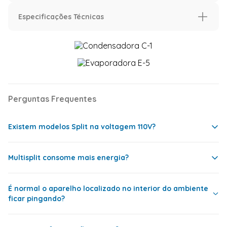
Imagens Meramente Ilustrativas.
Especificações Técnicas
Características
Capacidade (BTU/h)
18.000 BTU
471
mm
Voltagem
220 Volts
mm
Classificação Energética
A
957
mm
Perguntas Frequentes
mm
Ciclo
Frio
Ideal até (m²)
24 M2
551
mm
Existem modelos Split na voltagem 110V?
213
Modelo Ar Condicionado
Springer
Midea
Multisplit consome mais energia?
Código Modelo Evaporadora
42AFVCI18S5
Sim, mas é bem mais comum as pessoas comprarem
Código Modelo Condensadora
38TVCI18S5
um modelo 220V e adaptar a instalação elétrica
20,4
É normal o aparelho localizado no interior do ambiente
Cor da Evaporadora
Branco
ficar pingando?
Sim, consome mais energia que um Split comum. Isso
10,4
ocorre, principalmente, por causa da tubulação que
Tipo de Condensadora
Vertical
(Barril)
costuma ser maior, e também porque, quando somente