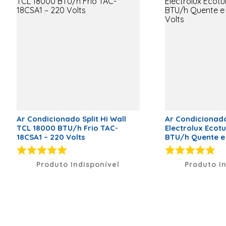
Comprimento Condensadora
707
Especificação
Tipo de Conexão
Infra-Red
Controller
Ar Condicionado Split Hi Wall
Ar Condicionado 
TCL 18000 BTU/h Frio TAC-
Electrolux Ecot
18CSA1 – 220 Volts
BTU/h Quente e 
Volts
Produto Indisponível
Produto I