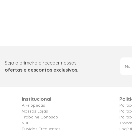
Seja o primeiro a receber nossas
ofertas e descontos exclusivos.
Institucional
Polít
A Friopeças
Políti
Nossas Lojas
Políti
Trabalhe Conosco
Polít
VRF
Troca
Dúvidas Frequentes
Logíst