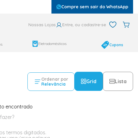
Compre sem sair do WhatsApp
Nossas Lojas
Entre, ou cadastre-se
Eletrodomésticos
as
Cupons
Ordenar por
Grid
Lista
Relevância
to encontrado
fazer?
 os termos digitados.