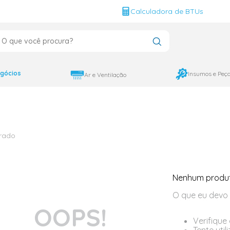
g
Calculadora de BTUs
que você procura?
CADOS
12000
gócios
Insumos e Peç
Ar e Ventilação
9000
18000
rado
Nenhum produ
O que eu devo 
OOPS!
Verifique