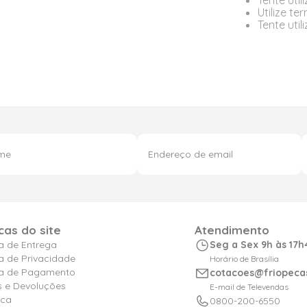
Tente util
Utilize t
Tente uti
icas do site
Atendimento
ca de Entrega
Seg a Sex 9h às 17h
ca de Privacidade
Horário de Brasília
ica de Pagamento
cotacoes@friopeca
s e Devoluções
E-mail de Televendas
ica
0800-200-6550