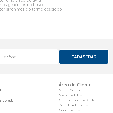
izar uma única palavra.
ermos genéricos na busca.
lizar sinônimos do termo desejado.
CADASTRAR
Área do Cliente
48
Minha Conta
Meus Pedidos
Calculadora de BTUs
s.com.br
Portal de Boletos
Orçamentos