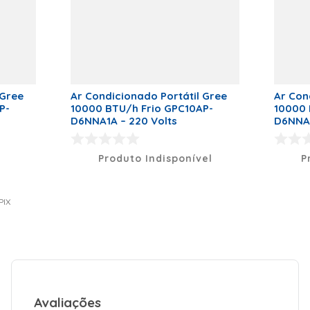
 Gree
Ar Condicionado Portátil Gree
Ar Con
P-
10000 BTU/h Frio GPC10AP-
10000 
D6NNA1A – 220 Volts
D6NNA1
Produto Indisponível
P
PIX
Avaliações