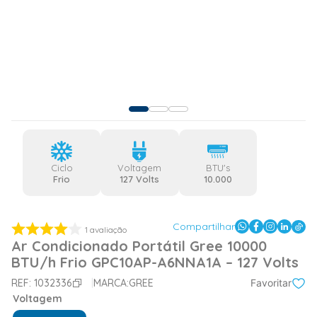
Ciclo
Voltagem
BTU's
Frio
127 Volts
10.000
Compartilhar
1
avaliação
Ar Condicionado Portátil Gree 10000
BTU/h Frio GPC10AP-A6NNA1A – 127 Volts
REF:
1032336
MARCA:
GREE
Favoritar
Voltagem