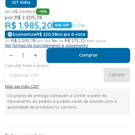
127 Volts
de:
R$
2
.
598
,
00
-
15
%
por:
R$
2
.
205
,
78
R$
1
.
985
,
20
no Pix
10
% OFF
Economize
R$
220
,
58
no pix à vista
ou
R$
2
.
205
,
78
em até
8
x
de
R$
275
,
72
sem juros
Ver formas de parcelamento e pagamento
＋
Comprar
Calcular frete e prazo
Calcular
Não sei meu CEP
Os prazos de entrega começam a contar a partir do
faturamento do pedido e podem variar de acordo com a
quantidade de produtos no carrinho.