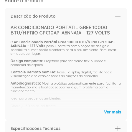
Sobre o produto
Descrição do Produto
AR CONDICIONADO PORTÁTIL GREE 10000
BTU/H FRIO GPC10AP-A6NNA1A – 127 VOLTS
O
Ar Condicionado Portátil Gree 10000 BTU/h Frio GPC10AP-
A6NNA1A – 127 Volts
possui perfeita combinação de design e
possibilita climatização e conforto para o seu ambiente. Bem-estar
em qualquer lugar!
Design compacto:
Projetado para ter maior flexibilidade e
economia de espaço
Controle Remoto sem Fio:
Possui display digital, facilitando a
visualização e seleção de todas as funções do aparelho.
Autodiagnostico:
Mostra o código automaticamente para facilitar a
manutenção, mais fácil acaso ocorrer algum problema com o
funcionamento.
Ideal para pequenos ambientes.
Display LED no painel frontal.
Ver mais
Desumidificação.
Timer.
Modo Sleep.
Especificações Técnicas