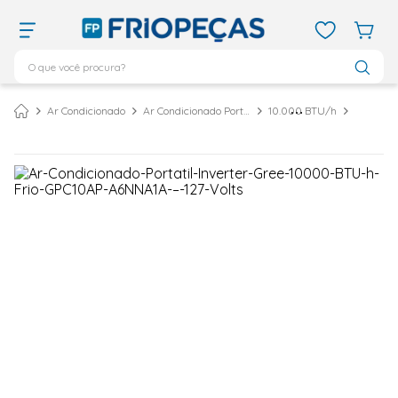
O que você procura?
TERMOS MAIS BUSCADOS
Ar Condicionado
Ar Condicionado Portátil
10.000 BTU/h
ar condicionado 12000
1
º
ar condicionado 9000
2
º
ar condicionado
3
º
ar condicionado 18000
4
º
geladeira
5
º
daikin
6
º
vix
7
º
midea
8
º
743
9
º
bebedouro
10
º