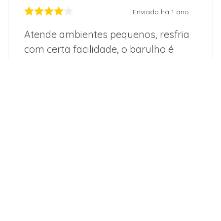
Enviado há
1 ano
Atende ambientes pequenos, resfria
com certa facilidade, o barulho é
similar ao de janela e a instalação é
tranquila. Produz pouca agua.
Sim, recomendaria a um amigo
Por
:
Alisson L.
De
:
Salvador - BA
Essa avaliação foi útil?
4
0
1 - 1
de
1
ESCREVER AVALIAÇÃO