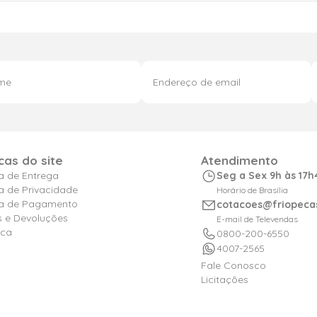
icas do site
Atendimento
ca de Entrega
Seg a Sex 9h às 17h
ca de Privacidade
Horário de Brasília
ica de Pagamento
cotacoes@friopeca
s e Devoluções
E-mail de Televendas
ica
0800-200-6550
4007-2565
Fale Conosco
Licitações