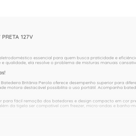
 PRETA 127V
letrodoméstico essencial para quem busca praticidade e eficiênci
e e qualidade, ela resolve o problema de misturas manuais cansat
as!
tedeira Britânia Perola oferece desempenho superior para diferente
e motora destacável possibilita o uso portátil. Acompanha batedo
tor para fácil remoção dos batedores e design compacto em cor pre
 além da tigela ser compatível com freezer, micro-ondas e banho-ma
aior controle