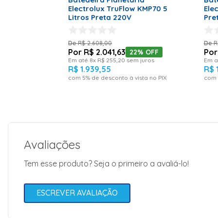
Electrolux TruFlow KMP70 5
Ele
Litros Preta 220V
Pre
R$
2
.
608
,
00
R
R$
2
.
041
,
63
22%
OFF
Em até
8
x
R$
255
,
20
sem juros
Em a
R$
1
.
939
,
55
R$
com
5
% de desconto à vista no PIX
com
Avaliações
Tem esse produto? Seja o primeiro a avaliá-lo!
ESCREVER AVALIAÇÃO