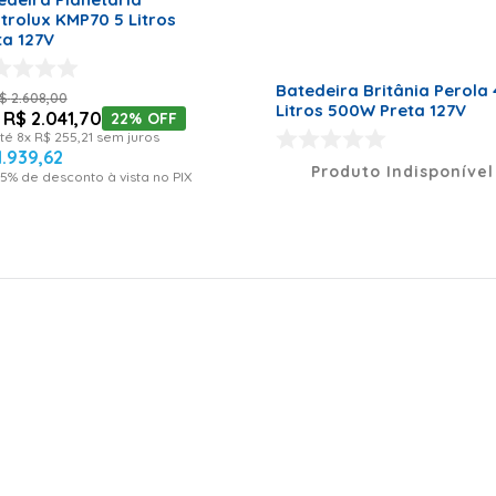
ctrolux KMP70 5 Litros
ta 127V
Batedeira Britânia Perola 
$
2
.
608
,
00
Litros 500W Preta 127V
R$
2
.
041
,
70
22%
OFF
té
8
x
R$
255
,
21
sem juros
1
.
939
,
62
Produto Indisponível
5
% de desconto à vista no PIX