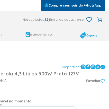
Compre sem sair do WhatsApp
Nossas Lojas
Entre, ou cadastre-se
Eletrodomésticos
as
Cupons
Compartilhar
Perola 4,3 Litros 500W Preta 127V
ANIA
Favoritar
onível no momento
el