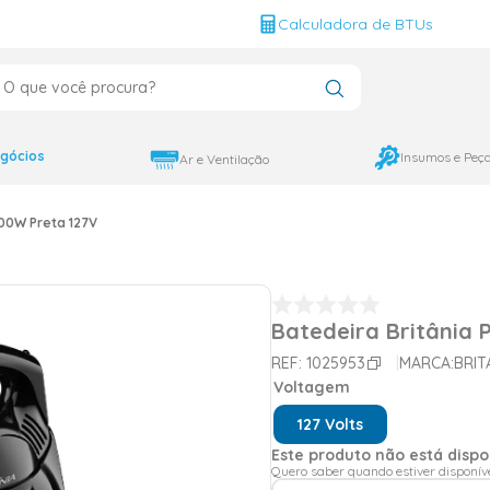
g
Calculadora de BTUs
que você procura?
CADOS
12000
gócios
Insumos e Peç
Ar e Ventilação
9000
500W Preta 127V
18000
Batedeira Britânia 
REF:
1025953
MARCA:
BRIT
Voltagem
127 Volts
Este produto não está disp
Quero saber quando estiver disponív