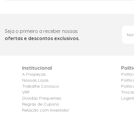
Seja o primeiro a receber nossas
ofertas e descontos exclusivos.
Institucional
Polít
A Friopeças
Políti
Nossas Lojas
Políti
Trabalhe Conosco
Polít
VRF
Troca
Dúvidas Frequentes
Logíst
Regras de Cupons
Relação com Investidor