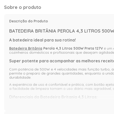
Sobre o produto
Descrição do Produto
BATEDEIRA BRITÂNIA PEROLA 4,3 LITROS 500W
A batedeira ideal para sua rotina!
Batedeira Britânia
Perola 4,3 Litros 500W Preta 127V
é um e
cozinheiros domésticos e profissionais que desejam agilidad
Super potente para acompanhar as melhores receit
Com potência de 500W e 4 velocidades mais função turbo, a Ba
permite o preparo de grandes quantidades, enquanto a unidad
durabilidade.
A experiência de uso é confortável e prática, com botão eje
a facilidade de limpeza tornam o uso diário mais agradável,
Diferenciais da Batedeira Britania 4,3 Litros:
Potência de 500W com 4 velocidades + turbo para m
Tigela giratória de 4,3 litros para grandes preparos