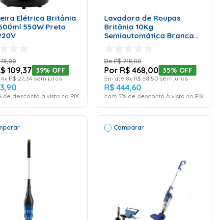
CARRINHO
CARRINHO
eira Elétrica Britânia
Lavadora de Roupas
600ml 550W Preto
Britânia 10Kg
220V
Semiautomática Branca
BLR03 – 220 Volts
178
,
00
R$
718
,
00
R$
109
,
37
R$
468
,
00
39%
OFF
35%
OFF
é
4
x
R$
27
,
34
sem juros
Em até
8
x
R$
58
,
50
sem juros
03
,
90
R$
444
,
60
 de desconto à vista no PIX
com
5
% de desconto à vista no PIX
mparar
Comparar