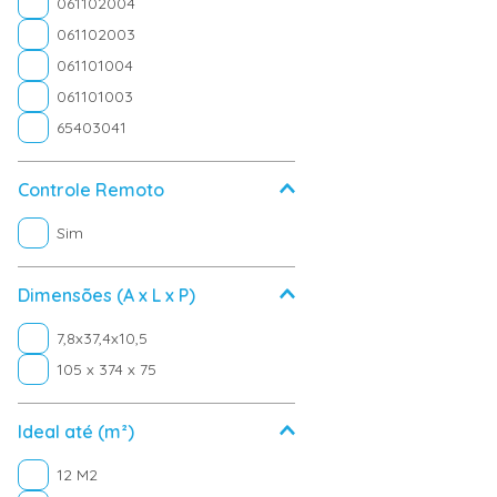
061102004
061102003
061101004
061101003
65403041
Controle Remoto
Sim
Dimensões (A x L x P)
7,8x37,4x10,5
105 x 374 x 75
Ideal até (m²)
12 M2