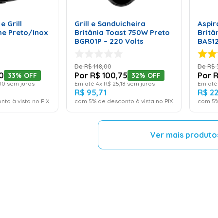
ONAR AO
ADICIONAR AO
RINHO
CARRINHO
e Grill
Grill e Sanduicheira
Aspir
me Preto/Inox
Britânia Toast 750W Preto
Britâ
BGR01P – 220 Volts
BAS12
R$
148
,
00
R$
0
R$
100
,
75
33%
OFF
32%
OFF
00
sem juros
Em até
4
x
R$
25
,
18
sem juros
Em at
R$
95
,
71
R$
2
nto à vista no PIX
com
5
% de desconto à vista no PIX
com
5
%