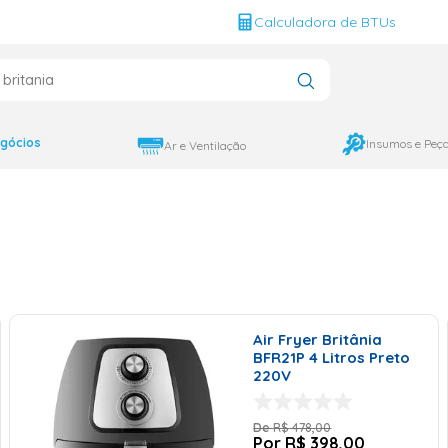
g
Calculadora de BTUs
que você procura?
gócios
Insumos e Peç
Ar e Ventilação
Air Fryer Britânia
BFR21P 4 Litros Preto
220V
R$
478
,
00
R$
398
,
00