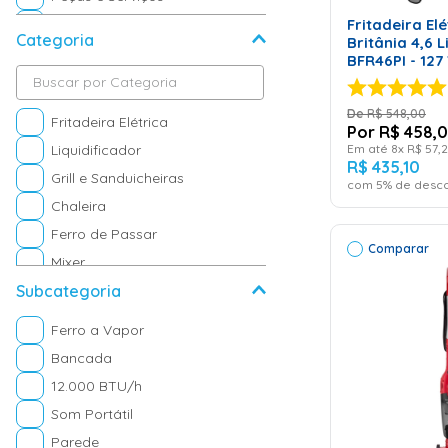
Beleza e Perfumaria
Fritadeira Elé
Categoria
Britânia 4,6 L
BFR46PI - 127
R$
548
,
00
Fritadeira Elétrica
R$
458
,
0
Em até
8
x
R$
57
,
2
Liquidificador
R$
435
,
10
Grill e Sanduicheiras
com
5
% de desco
Chaleira
Ferro de Passar
Comparar
Mixer
Subcategoria
Forno
Cafeteira
Ferro a Vapor
Aspirador de Pó
Bancada
Ventilador de Mesa
12.000 BTU/h
Processador
Som Portátil
Panela Elétrica
ADICI
Parede