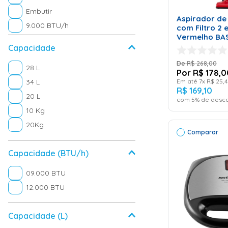
CAR
Micro-ondas
Embutir
Aspirador de 
Lavadora de Roupa
9.000 BTU/h
com Filtro 2 
Ventilador de Coluna
Vermelho BAS
Volts
Capacidade
Ar Condicionado Split
Serra
R$
268
,
00
28 L
R$
178
,
0
Furadeira e Parafusadeira
34 L
Em até
7
x
R$
25
,
4
R$
169
,
10
Depurador
20 L
com
5
% de desco
Cooktop
10 Kg
Churrasqueira
20Kg
Comparar
Batedeira
Torradeira
Capacidade (BTU/h)
Peças Ar Condicionado
09.000 BTU
Frigobar
12.000 BTU
Espremedor de Frutas
Escova Elétrica
Capacidade (L)
Coifa