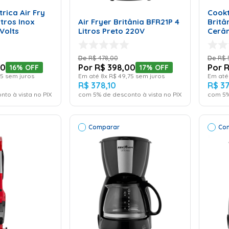
CARRINHO
trica Air Fry
Cooktop 
itros Inox
Air Fryer Britânia BFR21P 4
Britâ
 Volts
Litros Preto 220V
Cerâm
127 V
R$
478
,
00
R$
0
R$
398
,
00
16%
OFF
17%
OFF
5
sem juros
Em até
8
x
R$
49
,
75
sem juros
Em at
R$
378
,
10
R$
3
nto à vista no PIX
com
5
% de desconto à vista no PIX
com
5
%
Comparar
Co
ONAR AO
ADICIONAR AO