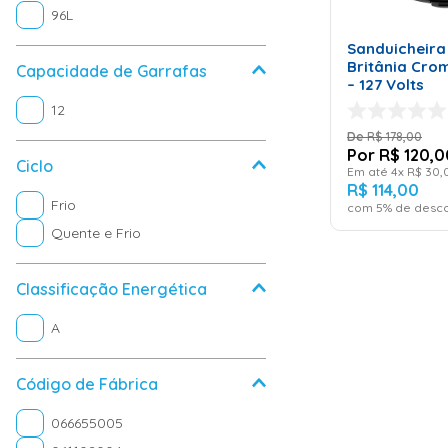
ADICI
Cervejeira
96L
CAR
Centrífuga de Roupa
Sanduicheira 
Britânia Cro
Áudio
Capacidade de Garrafas
– 127 Volts
Adega
12
R$
178
,
00
R$
120
,
0
Ciclo
Em até
4
x
R$
30
,
R$
114
,
00
Frio
com
5
% de desco
Quente e Frio
Classificação Energética
A
Código de Fábrica
066655005