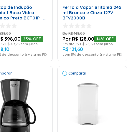
de Indução
Ferro a Vapor Britânia 245
nia 1 Boca Vidro
ml Branco e Cinza 127V
ico Preto BCT01P -
BFV2000B
olts
528
,
00
R$
148
,
00
R$
398
,
00
R$
128
,
00
25%
OFF
14%
OFF
é
8
x
R$
49
,
75
sem juros
Em até
5
x
R$
25
,
60
sem juros
78
,
10
R$
121
,
60
 de desconto à vista no PIX
com
5
% de desconto à vista no PIX
mparar
Comparar
ADICIONAR AO
ADICIONAR AO