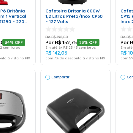
RINHO
CARRINHO
Pó Britânia
Cafeteira Britania 800W
Cafet
em 1 Vertical
1,2 Litros Preto/Inox CP30
CP15 
1290 – 220
– 127 Volts
Inox 
R$
198
,
00
R$
0
R$
152
,
75
34%
OFF
23%
OFF
2
sem juros
Em até
6
x
R$
25
,
45
sem juros
Em at
R$
142
,
06
R$
1
nto à vista no PIX
com
7
% de desconto à vista no PIX
com
5
%
Comparar
Co