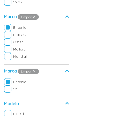
16 M2
Marca
Limpar
Britania
PHILCO
Oster
Mallory
Mondial
Marca
Limpar
Britânia
12
Modelo
BTT01