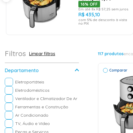
16%
OFF
Em até
8
x
R$
57
,
25
sem juros
R$
435
,
10
com
5
% de desconto à vista
no PIX
Filtros
117
produtos
enco
Departamento
Comparar
Eletroportáteis
Eletrodomésticos
Ventilador e Climatizador De Ar
Ferramentas e Construção
Ar Condicionado
TV, Áudio e Vídeo
ADICI
CAR
Peças e Serviços