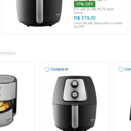
17%
OFF
Em até
8
x
R$
49
,
75
sem
juros
R$
378
,
10
com
5
% de desconto à vista
no PIX
ntrados
Comparar
Co
ONAR AO
RINHO
ADICIONAR AO