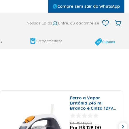
Compre sem sair do WhatsApp
Nossas Lojas
Entre, ou cadastre-se
Eletrodomésticos
as
Cupons
Ferro a Vapor
Britânia 245 ml
Branco e Cinza 127V
BFV2000B
R$
148
,
00
R$
128
,
00