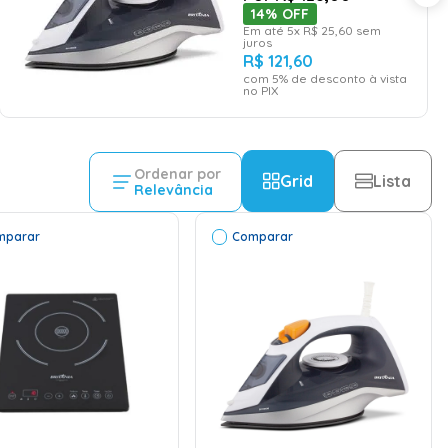
14%
OFF
Em até
5
x
R$
25
,
60
sem
juros
R$
121
,
60
com
5
% de desconto à vista
no PIX
Ordenar por
Grid
Lista
Relevância
mparar
Comparar
ADICIONAR AO
ADICIONAR AO
CARRINHO
CARRINHO