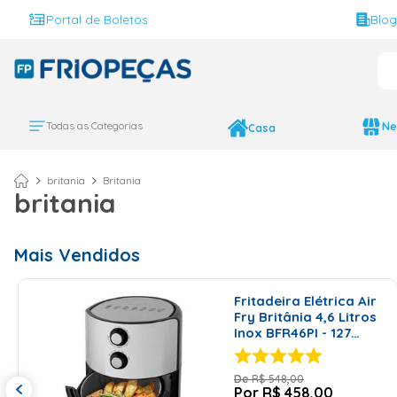
Portal de Boletos
Blo
O 
Todas as Categorias
Ne
Casa
britania
Britania
britania
Mais Vendidos
Fritadeira Elétrica Air
Fry Britânia 4,6 Litros
Inox BFR46PI - 127
Volts
R$
548
,
00
R$
458
,
00