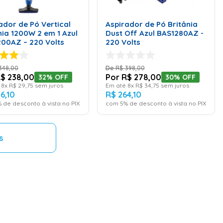
ADICIONAR AO
ADICIONAR AO
CARRINHO
CARRINHO
ador de Pó Vertical
Aspirador de Pó Britânia
nia 1200W 2 em 1 Azul
Dust Off Azul BAS1280AZ -
00AZ – 220 Volts
220 Volts
348
,
00
R$
398
,
00
R$
238
,
00
R$
278
,
00
32%
OFF
30%
OFF
é
8
x
R$
29
,
75
sem juros
Em até
8
x
R$
34
,
75
sem juros
26
,
10
R$
264
,
10
 de desconto à vista no PIX
com
5
% de desconto à vista no PIX