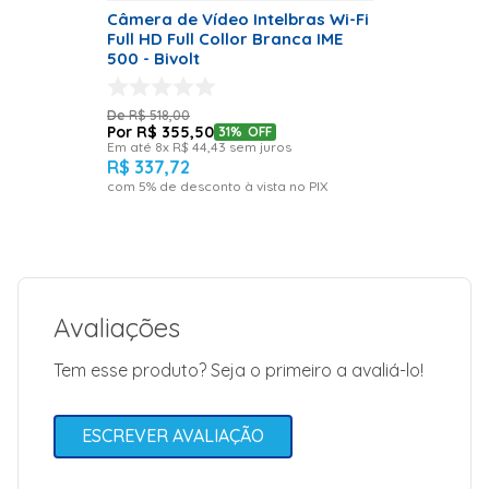
Íris Eletrônica
Câmera de Vídeo Intelbras Wi-Fi
Day & Night
Full HD Full Collor Branca IME
Automático
500 - Bivolt
(ajustável)
Troca
Automática do
R$
518
,
00
Filtro (ICR) Sim
R$
355
,
50
31%
OFF
Controle
Em até
8
x
R$
44
,
43
sem juros
Automático de
R$
337
,
72
Ganho (AGC)
com
5
% de desconto à vista no PIX
Ajustável
Compensação
de Luz de Fundo
(BLC)
Automático
Balanço de
branco
Automático
Avaliações
Detecção de
movimento
Ajustável
Tem esse produto? Seja o primeiro a avaliá-lo!
Redução Digital
de Ruído (DNR)
3D - Automático
Consumo
ESCREVER AVALIAÇÃO
máximo de
corrente 700 mA
Consumo