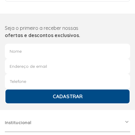
máximo de
potência 5,8 W
Tensão 5 Vdc
Peso 260 g Cor
case Branco
Seja o primeiro a receber nossas
Tipo case /
material Bullet /
ofertas e descontos exclusivos.
Plástico Grau de
proteção IP65
Local de
instalação
Interno e Externo
Temperatura de
operação -20 °C
a 45 °C Umidade
relativa de
operação 95%
RH ou menos
(sem
CADASTRAR
condensação)
Rede cabeada
Não Padrões
Wi-Fi
IEEE802.11b,
802.11g, 802.11n
Institucional
Frequência Wi-Fi
2,4 GHz ~ 2,4835
GHz Largura de
A Friopeças