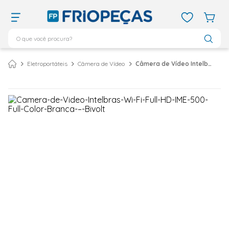
O que você procura?
TERMOS MAIS BUSCADOS
Eletroportáteis
Câmera de Vídeo
Câmera de Vídeo Intelbras Wi-Fi Full HD Full Collor Branca IME 500 - Bivolt
ar condicionado 12000
1
º
ar condicionado 9000
2
º
ar condicionado
3
º
ar condicionado 18000
4
º
geladeira
5
º
vix
6
º
daikin
7
º
midea
8
º
bebedouro
9
º
tubo cobre
10
º