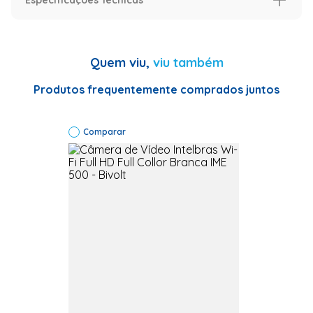
Imagens meramente ilustrativas.
Especificação
Especificações Técnicas
Marca: Intelbras
Quem viu,
viu também
Modelo: IME 500
Sensor 1/3” 2
Megapixel
Produtos frequentemente comprados juntos
Progressive
CMOS Pixels
efetivos 1920 (H)
Comparar
x 1080 (V)
Resolução real
Full HD (1080p)
Lente 2,8 mm
Ângulo de visão
114° (diagonal),
97° (horizontal) e
52° (vertical)
Zoom digital 16x
Alcance do LED
15 m (Holofote)
Alcance IR 20 m
IR inteligente
Comprimento de
onda LED IR 0,85
µm Sensibilidade
0 lux (IR ligado)