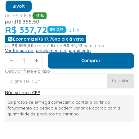
Bivolt
de:
R$
518
,
00
-
31
%
por:
R$
355
,
50
R$
337
,
72
no Pix
5
% OFF
Economize
R$
17
,
78
no pix à vista
ou
R$
355
,
50
em até
8
x
de
R$
44
,
43
sem juros
Ver formas de parcelamento e pagamento
＋
Comprar
Calcular frete e prazo
Calcular
Não sei meu CEP
Os prazos de entrega começam a contar a partir do
faturamento do pedido e podem variar de acordo com a
quantidade de produtos no carrinho.