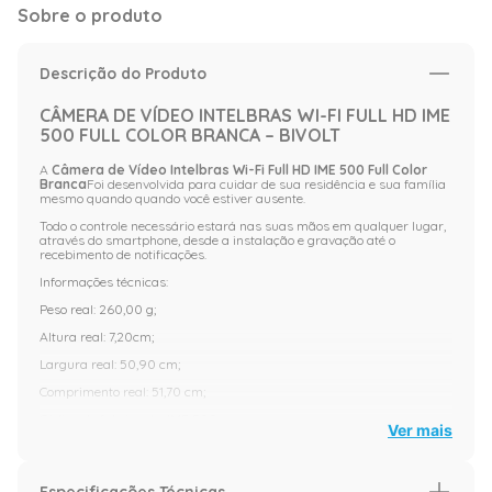
Sobre o produto
Descrição do Produto
CÂMERA DE VÍDEO INTELBRAS WI-FI FULL HD IME
500 FULL COLOR BRANCA – BIVOLT
A
Câmera de Vídeo Intelbras Wi-Fi Full HD IME 500 Full Color
Branca
Foi desenvolvida para cuidar de sua residência e sua família
mesmo quando quando você estiver ausente.
Todo o controle necessário estará nas suas mãos em qualquer lugar,
através do smartphone, desde a instalação e gravação até o
recebimento de notificações.
Informações técnicas:
Peso real: 260,00 g;
Altura real: 7,20cm;
Largura real: 50,90 cm;
Comprimento real: 51,70 cm;
Código do fabricante: IME 500.
Ver mais
Marca:Intelbras
Garantia: 12
Especificações Técnicas