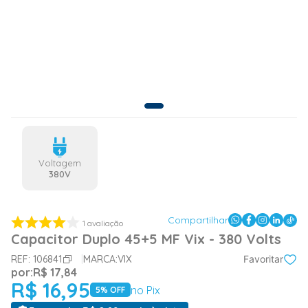
Voltagem
380V
Compartilhar
1
avaliação
Capacitor Duplo 45+5 MF Vix - 380 Volts
REF:
106841
MARCA:
VIX
Favoritar
por:
R$
17
,
84
R$
16
,
95
no Pix
5
% OFF