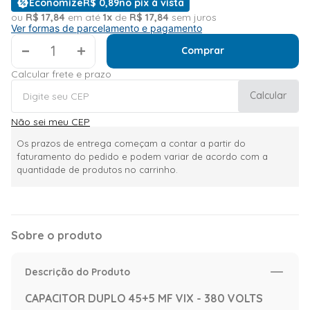
Economize
R$
0
,
89
no pix à vista
ou
R$
17
,
84
em até
1
x
de
R$
17
,
84
sem juros
Ver formas de parcelamento e pagamento
＋
Comprar
Calcular frete e prazo
Calcular
Não sei meu CEP
Os prazos de entrega começam a contar a partir do
faturamento do pedido e podem variar de acordo com a
quantidade de produtos no carrinho.
Sobre o produto
Descrição do Produto
CAPACITOR DUPLO 45+5 MF VIX - 380 VOLTS