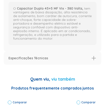
O
Capacitor Duplo 45+5 MF Vix - 380 Volts,
tem
vantagens de baixa dissipação, alta resistência
de isolamento, bom caráter de autocura, corrente
anti-choque, forte capacidade de sobre-
portadora e desempenho elétrico estável e
segurança confiável com dispositivo anti-
explosão interno. É aplicado em ar condicionado,
refrigeração, e utilizado para a partida e
funcionamento do motor.
Especificações Técnicas
Especificação
Garantia (meses)
36
Quem viu,
viu também
Voltagem (V)
380V
Produtos frequentemente comprados juntos
Informações Técnicas
Marca:ANHUI Tipo
de
produto:Capacitor
Comparar
Código:45+5UF
Comparar