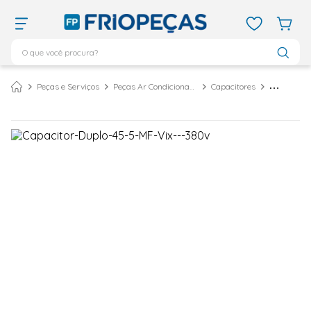
O que você procura?
TERMOS MAIS BUSCADOS
Peças e Serviços
Peças Ar Condicionado
Capacitores
ar condicionado 12000
1
º
ar condicionado 9000
2
º
ar condicionado
3
º
ar condicionado 18000
4
º
geladeira
5
º
vix
6
º
daikin
7
º
midea
8
º
bebedouro
9
º
tubo cobre
10
º