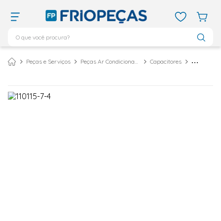
O que você procura?
TERMOS MAIS BUSCADOS
Peças e Serviços
Peças Ar Condicionado
Capacitores
ar condicionado 12000
1
º
ar condicionado 9000
2
º
ar condicionado
3
º
ar condicionado 18000
4
º
geladeira
5
º
daikin
6
º
vix
7
º
743
8
º
bebedouro
9
º
midea
10
º