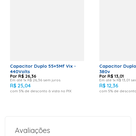
Capacitor Duplo 55+5Mf Vix -
Capacitor Duplo
440Volts
380v
R$
26
,
36
R$
13
,
01
Em até
1
x
R$
26
,
36
sem juros
Em até
1
x
R$
13
,
01
sem
R$
25
,
04
R$
12
,
36
com
5
% de desconto à vista no PIX
com
5
% de desconto 
Avaliações