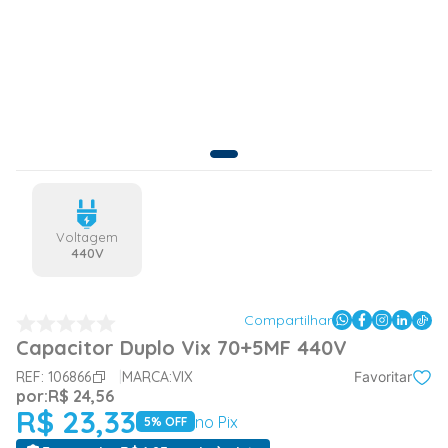
Voltagem
440V
Compartilhar
Capacitor Duplo Vix 70+5MF 440V
REF:
106866
MARCA:
VIX
Favoritar
por:
R$
24
,
56
R$
23
,
33
no Pix
5
% OFF