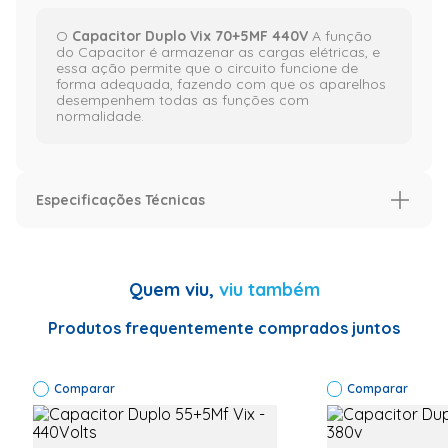
O
Capacitor Duplo Vix 70+5MF 440V
A função
do Capacitor é armazenar as cargas elétricas, e
essa ação permite que o circuito funcione de
forma adequada, fazendo com que os aparelhos
desempenhem todas as funções com
normalidade.
Especificações Técnicas
Especificação
Garantia (meses)
3
Quem viu,
viu também
Voltagem (V)
440V
Produtos frequentemente comprados juntos
Informações Técnicas
Marca:ANHUI Tipo
de
produto:Capacitor
Comparar
Código:70+5UF
Comparar
440V Código
Comercial:70+5UF
440V