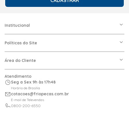
CADASTRAR
Institucional
A Friopeças
Nossas Lojas
Políticas do Site
Trabalhe Conosco
VRF
Política de Entrega
Dúvidas Frequentes
Política de Privacidade
Área do Cliente
Regras de Cupons
Política de Pagamento
Relação com Investidor
Trocas e Devoluções
Minha Conta
Atendimento
Logística
Meus Pedidos
Seg a Sex 9h às 17h48
Calculadora de BTUs
Horário de Brasília
Portal de Boletos
cotacoes@friopecas.com.br
Orçamentos
E-mail de Televendas
0800-200-6550
4007-2565
Fale Conosco