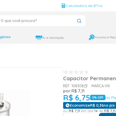
g
Calculadora de BTUs
que você procura?
CADOS
12000
gócios
Insumos e Peç
Ar e Ventilação
9000
18000
Capacitor Permanent
REF:
108308
MARCA:
VIX
por:
R$
7
,
11
R$
6
,
75
no Pi
5
% OFF
Economize
R$
0
,
36
no pix 
ou
R$
7
,
11
em até
1
x
de
R$
7
,
11