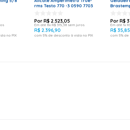
ming 5/8
Alicate Amperímetro True-
Geladeir
rms Testo 770 -3 0590 7703
Brastem
R$
2
.
523
,
05
R$
3
ros
Em até
8
x
R$
315
,
38
sem juros
Em até
1
x
R
R$
2
.
396
,
90
R$
35
,
8
sta no PIX
com
5
% de desconto à vista no PIX
com
5
% de 