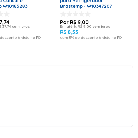
a Consul e
para Refrigerador
p W10185283
Brastemp - W10347207
7
,
74
R$
9
,
00
$
37
,
74
sem juros
Em até
1
x
R$
9
,
00
sem juros
5
R$
8
,
55
desconto à vista no PIX
com
5
% de desconto à vista no PIX