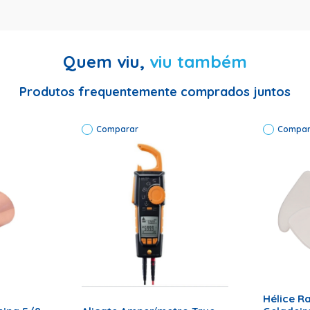
Quem viu,
viu também
Capacitor Código:380V 4UF Código Comercial:380V 4UF
Produtos frequentemente comprados juntos
Comparar
Compar
ADICI
RRINHO
ADICIONAR AO CARRINHO
Hélice R