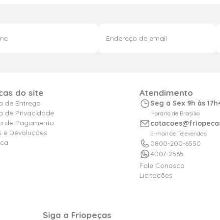
icas do site
Atendimento
ca de Entrega
Seg a Sex 9h às 17h
ca de Privacidade
Horário de Brasília
ica de Pagamento
cotacoes@friopeca
s e Devoluções
E-mail de Televendas
ica
0800-200-6550
4007-2565
Fale Conosco
Licitações
Siga a Friopeças