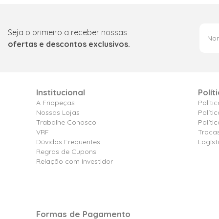
Seja o primeiro a receber nossas
ofertas e descontos exclusivos.
Institucional
Polít
A Friopeças
Políti
Nossas Lojas
Políti
Trabalhe Conosco
Polít
VRF
Troca
Dúvidas Frequentes
Logíst
Regras de Cupons
Relação com Investidor
Formas de Pagamento