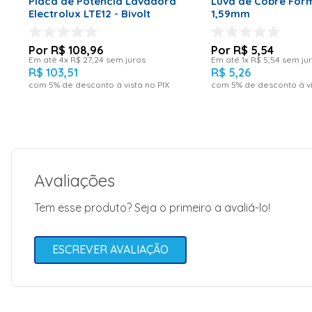
Placa de Potência Lavadora
Luva de Cobre For
Electrolux LTE12 - Bivolt
1,59mm
R$
108
,
96
R$
5
,
54
Em até
4
x
R$
27
,
24
sem juros
Em até
1
x
R$
5
,
54
sem ju
R$
103
,
51
R$
5
,
26
com
5
% de desconto à vista no PIX
com
5
% de desconto à vi
Avaliações
Tem esse produto? Seja o primeiro a avaliá-lo!
ESCREVER AVALIAÇÃO