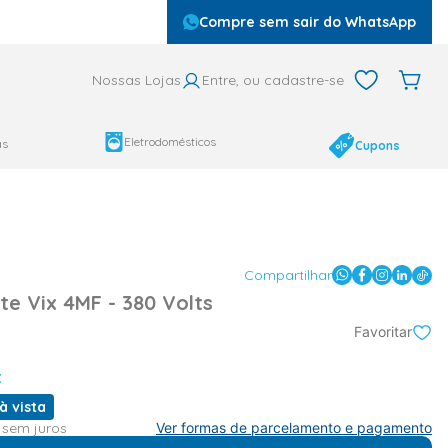
Compre sem sair do WhatsApp
Nossas Lojas
Entre, ou cadastre-se
Eletrodomésticos
as
Cupons
Compartilhar
e Vix 4MF - 380 Volts
Favoritar
x
à vista
sem juros
Ver formas de parcelamento e pagamento