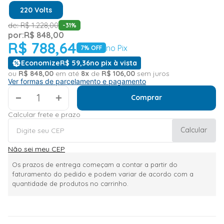
220 Volts
de:
R$
1
.
228
,
00
-
31
%
por:
R$
848
,
00
R$
788
,
64
no Pix
7
% OFF
Economize
R$
59
,
36
no pix à vista
ou
R$
848
,
00
em até
8
x
de
R$
106
,
00
sem juros
Ver formas de parcelamento e pagamento
＋
Comprar
Calcular frete e prazo
Calcular
Não sei meu CEP
Os prazos de entrega começam a contar a partir do
faturamento do pedido e podem variar de acordo com a
quantidade de produtos no carrinho.