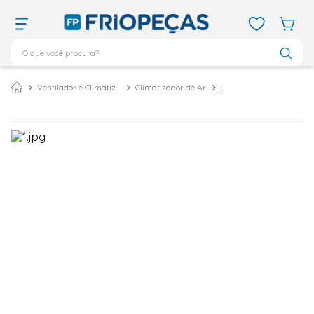
O que você procura?
TERMOS MAIS BUSCADOS
Ventilador e Climatizador De Ar
Climatizador de Ar
ar condicionado 12000
1
º
ar condicionado 9000
2
º
ar condicionado
3
º
ar condicionado 18000
4
º
geladeira
5
º
743
6
º
daikin
7
º
vix
8
º
bebedouro
9
º
midea
10
º