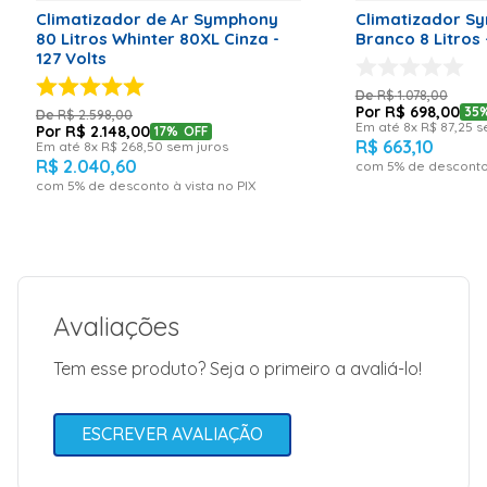
ACOTO365 |
Climatizador de Ar Symphony
Climatizador Sy
Modelo: Diet
Produto de baixo consumo de energia.
80 Litros Whinter 80XL Cinza -
12i | Código
127 Volts
EAN:
8901791102183
R$
1
.
078
,
00
| Cor Principal:
R$
698
,
00
35
R$
2
.
598
,
00
Branco |
Em até
8
x
R$
87
,
25
s
R$
2
.
148
,
00
17%
OFF
Potência: 95
Tecnologia i-Pure, com sistema multi-filtros para
R$
663
,
10
Em até
8
x
R$
268
,
50
sem juros
(W) |
melhor qualidade do ar.
R$
2
.
040
,
60
com
5
% de desconto 
Voltagem: 220
com
5
% de desconto à vista no PIX
Volts |
Garantia em
meses: 12
meses ( 3
meses de
Sugerido para ambientes de até 23 m³.
garantia legal
e 9 meses
adicionais de
Avaliações
garantia dada
pelo
fabricante) |
Você pode comandar o climatizador pelo
Tem esse produto? Seja o primeiro a avaliá-lo!
Dados
Controle Remoto ou pelo Painel de controle
Embalagem
digital Sensível ao Toque (Feather Touch) .
Individual
Dimensões
ESCREVER AVALIAÇÃO
Produto (A x L
x P) mm
unidade: 845 x