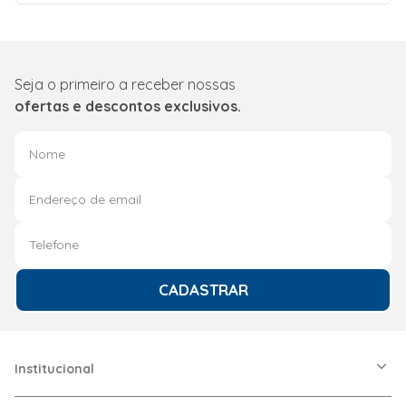
300 x 330
Imagem Meramente Ilustrativa.
Dimensões da
embalagem
(A x L x P) mm
unidade: 842 x
Seja o primeiro a receber nossas
340 x 350 |
Peso líquido
ofertas e descontos exclusivos.
unidade: 7.7
Kg | Peso
Bruto unidade:
9.4 Kg | Tipo
de Unidade:
Caixa Unitaria
Vídeo
<iframe width="560"
src="https://www
title="YouTube vide
allow="acceleromete
encrypted-media; gy
CADASTRAR
allowfullscreen></i
Dimensões (A x L x P)
84,5 x 30 x
33
Institucional
A Friopeças