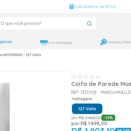
g
Calculadora de BTUs
que você procura?
CADOS
12000
gócios
Insumos e Peç
Ar e Ventilação
9000
x MCF0190G1 – 127 Volts
18000
Coifa de Parede Mue
REF:
132511
MARCA:
MUELLE
Voltagem
127 Volts
de:
R$
2
.
468
,
00
-
23
%
por:
R$
1
.
898
,
00
R$
1
.
803
,
10
5
% OFF