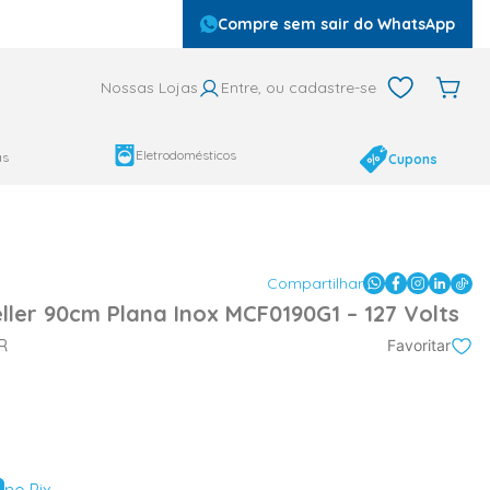
Compre sem sair do WhatsApp
Nossas Lojas
Entre, ou cadastre-se
Eletrodomésticos
as
Cupons
Compartilhar
ller 90cm Plana Inox MCF0190G1 – 127 Volts
R
Favoritar
no Pix