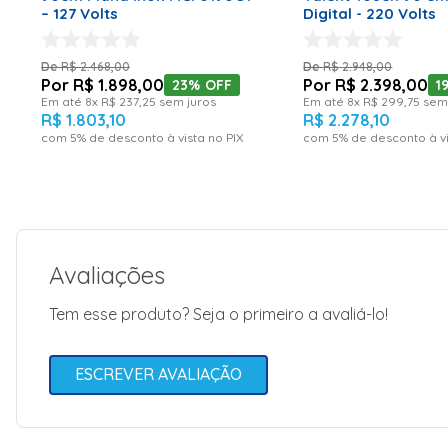
– 127 Volts
Digital - 220 Volts
R$
2
.
468
,
00
R$
2
.
948
,
00
R$
1
.
898
,
00
R$
2
.
398
,
00
23%
OFF
1
Em até
8
x
R$
237
,
25
sem juros
Em até
8
x
R$
299
,
75
sem 
R$
1
.
803
,
10
R$
2
.
278
,
10
com
5
% de desconto à vista no PIX
com
5
% de desconto à vi
Avaliações
Tem esse produto? Seja o primeiro a avaliá-lo!
ESCREVER AVALIAÇÃO