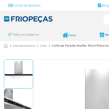
Portal de Boletos
Blo
O 
TERMOS MAIS BUS
ar condicionado 
1
º
Todas as Categorias
Ne
Casa
ar condicionado 
2
º
Eletrodomésticos
Coifa
Coifa de Parede Mueller 90cm Plana Ino
ar condicionado
3
º
ar condicionado 
4
º
geladeira
5
º
743
6
º
daikin
7
º
vix
8
º
bebedouro
9
º
midea
10
º