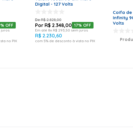
Digital - 127 Volts
Coifa de
Infinity 
R$
2
.
828
,
00
Volts
R$
2
.
348
,
00
9%
OFF
17%
OFF
juros
Em até
8
x
R$
293
,
50
sem juros
R$
2
.
230
,
60
Produ
sta no PIX
com
5
% de desconto à vista no PIX