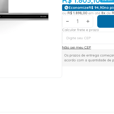
Economize
R$
94
,
90
no pi
ou
R$
1
.
898
,
00
em até
8
x
de
＋
Calcular frete e prazo
Não sei meu CEP
Os prazos de entrega começam
acordo com a quantidade de p