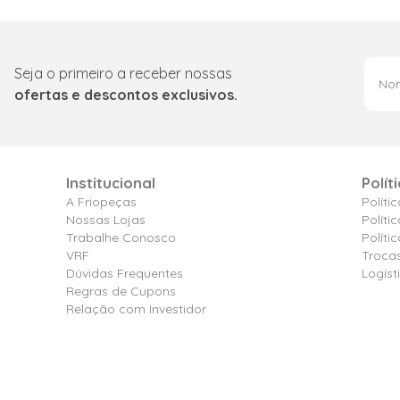
Seja o primeiro a receber nossas
ofertas e descontos exclusivos.
Institucional
Polít
A Friopeças
Políti
Nossas Lojas
Políti
Trabalhe Conosco
Polít
VRF
Troca
Dúvidas Frequentes
Logíst
Regras de Cupons
Relação com Investidor