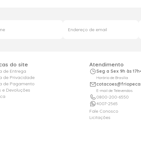
icas do site
Atendimento
ca de Entrega
Seg a Sex 9h às 17h
ca de Privacidade
Horário de Brasília
ica de Pagamento
cotacoes@friopeca
s e Devoluções
E-mail de Televendas
ica
0800-200-6550
4007-2565
Fale Conosco
Licitações