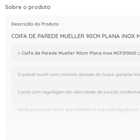
Sobre o produto
Descrição do Produto
COIFA DE PAREDE MUELLER 90CM PLANA INOX M
A
Coifa de Parede Mueller 90cm Plana Inox MCF0190G1
O painel touch com controle através do toque garante mo
Conta com regulagem da velocidade de sucção conforme 
Ainda possui um timer que mantém a sua coifa ligada por
Imagens Meramente Ilustrativas.