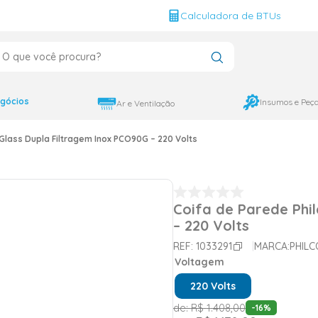
g
Calculadora de BTUs
que você procura?
CADOS
12000
gócios
Insumos e Peç
Ar e Ventilação
9000
Glass Dupla Filtragem Inox PCO90G – 220 Volts
18000
Coifa de Parede Phi
– 220 Volts
REF:
1033291
MARCA:
PHILC
Voltagem
220 Volts
de:
R$
1
.
408
,
00
-
16
%