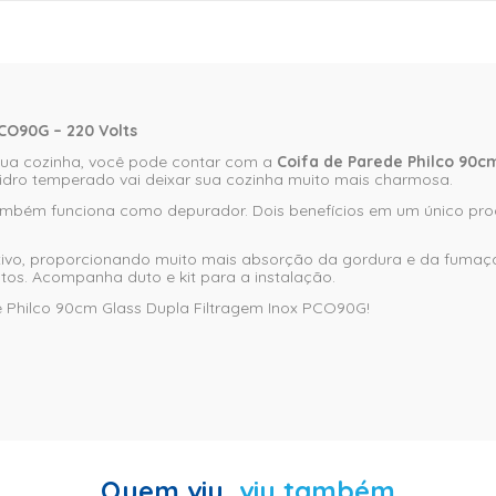
CO90G – 220 Volts
sua cozinha, você pode contar com a
Coifa de Parede Philco 90c
idro temperado vai deixar sua cozinha muito mais charmosa.
também funciona como depurador. Dois benefícios em um único prod
o ativo, proporcionando muito mais absorção da gordura e da fuma
tos. Acompanha duto e kit para a instalação.
e Philco 90cm Glass Dupla Filtragem Inox PCO90G!
Quem viu,
viu também