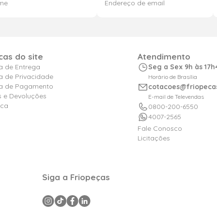
icas do site
Atendimento
ca de Entrega
Seg a Sex 9h às 17h
ca de Privacidade
Horário de Brasília
ica de Pagamento
cotacoes@friopeca
s e Devoluções
E-mail de Televendas
ica
0800-200-6550
4007-2565
Fale Conosco
Licitações
Siga a Friopeças