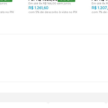
juros
Em até
8
x
R$
166
,
00
sem juros
Em até
8
x
R
R$
1
.
261
,
60
R$
1
.
207
,
sta no PIX
com
5
% de desconto à vista no PIX
com
7
% de 