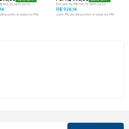
$
162
,
25
sem juros
Em até
8
x
R$
124
,
75
sem juros
14
R$
928
,
14
desconto à vista no PIX
com
7
% de desconto à vista no PIX