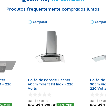
o: de parede | Cor: Inox com Vidro transparente | Voltagem: 127 Vo
Produtos frequentemente comprados juntos
a: 12 Meses
Comparar
Compar
RRINHO
ADICIONAR AO CARRINHO
ADICI
ter
Coifa de Parede Fischer
Coifa de Pa
 – 220
60cm Talent Fit Inox - 220
90cm Vid
Volts
220 Volt
R$
1
.
638
,
00
R$
1
.
498
R$
1
.
328
,
00
R$
1
.
5%
OFF
19%
OFF