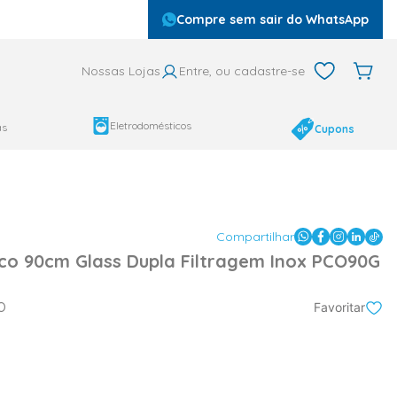
Compre sem sair do WhatsApp
Nossas Lojas
Entre, ou cadastre-se
Eletrodomésticos
as
Cupons
Compartilhar
lco 90cm Glass Dupla Filtragem Inox PCO90G
O
Favoritar