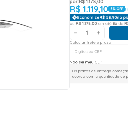
por:
R$
1
.
178
,
00
R$
1
.
119
,
10
n
5
% OFF
Economize
R$
58
,
90
no pi
ou
R$
1
.
178
,
00
em até
8
x
de
R
＋
Calcular frete e prazo
Não sei meu CEP
Os prazos de entrega começam
acordo com a quantidade de p