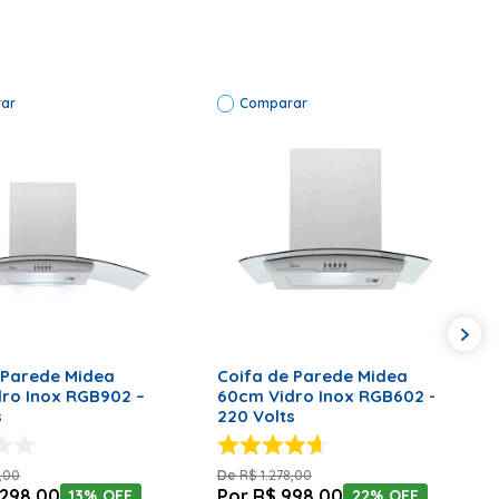
lts | Tamanho: 90cm | Modelo: PCO90G | Código de fábrica:
ar
Comparar
ONAR AO CARRINHO
ADICIONAR AO CARRINHO
rede Midea
Coifa de Parede Midea
ro Inox RGB902 –
60cm Vidro Inox RGB602 -
s
220 Volts
,
00
R$
1
.
278
,
00
298
,
00
R$
998
,
00
13%
OFF
22%
OFF