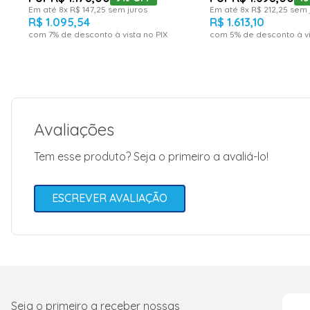
Em até
8
x
R$
147
,
25
sem juros
Em até
8
x
R$
212
,
25
sem 
R$
1
.
095
,
54
R$
1
.
613
,
10
com
7
% de desconto à vista no PIX
com
5
% de desconto à vi
Avaliações
Tem esse produto? Seja o primeiro a avaliá-lo!
ESCREVER AVALIAÇÃO
Seja o primeiro a receber nossas