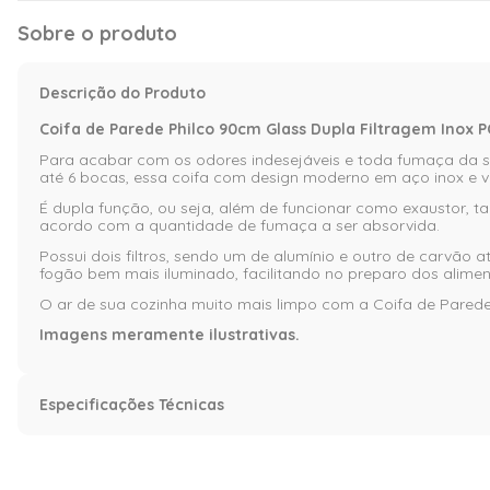
Sobre o produto
Descrição do Produto
Coifa de Parede Philco 90cm Glass Dupla Filtragem Inox P
Para acabar com os odores indesejáveis e toda fumaça da 
até 6 bocas, essa coifa com design moderno em aço inox e v
É dupla função, ou seja, além de funcionar como exaustor, 
acordo com a quantidade de fumaça a ser absorvida.
Possui dois filtros, sendo um de alumínio e outro de carvã
fogão bem mais iluminado, facilitando no preparo dos alimen
O ar de sua cozinha muito mais limpo com a Coifa de Pared
Imagens meramente ilustrativas.
Especificações Técnicas
Especificação
Garantia (Meses)
12