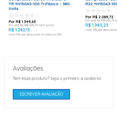
Garantia: 12
TR YH150A5-100 Trifásico – 380
R22 YH150A3-100
Meses
Volts
Código de Fábrica
C-
R$
2
.
089
,
72
SBP205H39A
Em até
8
x
R$
261
,
21
s
R$
1
.
349
,
63
R$
1
.
985
,
23
Em até
8
x
R$
168
,
70
sem juros
R$
1
.
282
,
15
com
5
% de desconto 
com
5
% de desconto à vista no PIX
Avaliações
Tem esse produto? Seja o primeiro a avaliá-lo!
ESCREVER AVALIAÇÃO