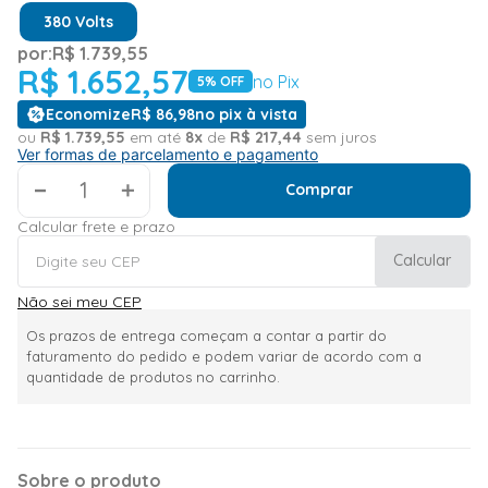
380 Volts
por:
R$
1
.
739
,
55
R$
1
.
652
,
57
no Pix
5
% OFF
Economize
R$
86
,
98
no pix à vista
ou
R$
1
.
739
,
55
em até
8
x
de
R$
217
,
44
sem juros
Ver formas de parcelamento e pagamento
＋
Comprar
Calcular frete e prazo
Calcular
Não sei meu CEP
Os prazos de entrega começam a contar a partir do
faturamento do pedido e podem variar de acordo com a
quantidade de produtos no carrinho.
Sobre o produto