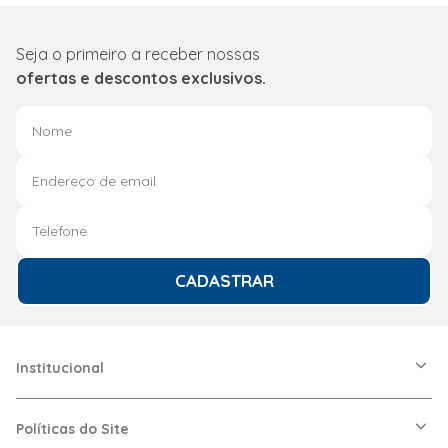
Seja o primeiro a receber nossas
ofertas e descontos exclusivos.
CADASTRAR
Institucional
A Friopeças
Nossas Lojas
Políticas do Site
Trabalhe Conosco