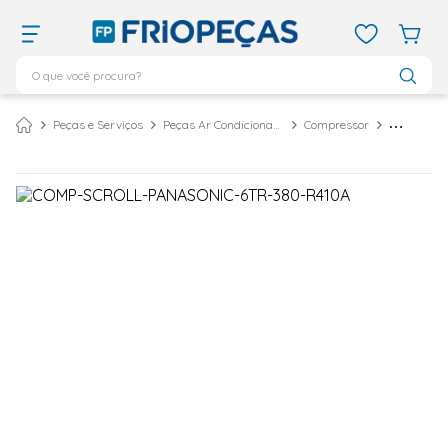
O que você procura?
TERMOS MAIS BUSCADOS
Peças e Serviços
Peças Ar Condicionado
Compressor
ar condicionado 12000
1
º
ar condicionado 9000
2
º
ar condicionado
3
º
ar condicionado 18000
4
º
geladeira
5
º
vix
6
º
daikin
7
º
midea
8
º
bebedouro
9
º
tubo cobre
10
º