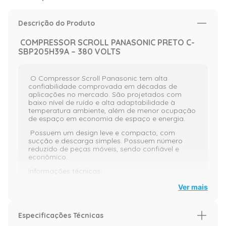
Descrição do Produto
COMPRESSOR SCROLL PANASONIC PRETO C-
SBP205H39A – 380 VOLTS
O Compressor Scroll Panasonic tem alta
confiabilidade comprovada em décadas de
aplicações no mercado. São projetados com
baixo nível de ruído e alta adaptabilidade à
temperatura ambiente, além de menor ocupação
de espaço em economia de espaço e energia.
Possuem um design leve e compacto, com
sucção e descarga simples. Possuem número
reduzido de peças móveis, sendo confiável e
econômico.
Informações técnicas:
Peso real:38
Ver mais
Altura real:45,1
Largura real:23,8
Especificações Técnicas