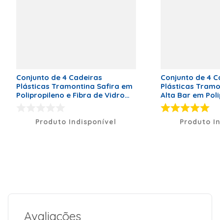
legal
acrescidos
de 9 meses
Imagens Meramente Ilustrativas.
de garantia
contratual)
para vícios
ou defeitos
de
fabricação.
Conjunto de 4 Cadeiras
Conjunto de 4 C
Código de Fábrica
92137007
Plásticas Tramontina Safira em
Plásticas Tramo
Polipropileno e Fibra de Vidro
Alta Bar em Poli
Cor
Cor
Amarela
Fibra de Vidro
Marca
Tramontina
Produto Indisponível
Produto I
Peso Líquido (kg)
4
Dimensões (A x L x P)
105,2 x 44,5
x 49,0
Garantia
12
Modelo
92137007
Avaliações