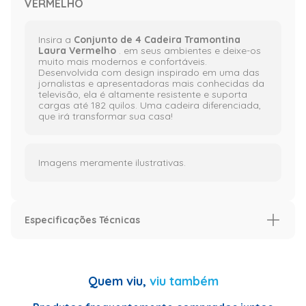
VERMELHO
Insira a
Conjunto de 4 Cadeira Tramontina
Laura Vermelho
. em seus ambientes e deixe-os
muito mais modernos e confortáveis.
Desenvolvida com design inspirado em uma das
jornalistas e apresentadoras mais conhecidas da
televisão, ela é altamente resistente e suporta
cargas até 182 quilos. Uma cadeira diferenciada,
que irá transformar sua casa!
Imagens meramente ilustrativas.
Especificações Técnicas
Especificação
Especificações Técnicas
<li>Peso
Quem viu,
viu também
Máximo
Recomendável:
154 kg </li>