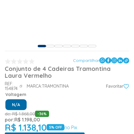
Compartilhar
Conjunto de 4 Cadeiras Tramontina
Laura Vermelho
REF:
MARCA:
TRAMONTINA
Favoritar
154874
Voltagem
N/A
de:
R$
1
.
868
,
00
-
36
%
por:
R$
1
.
198
,
00
R$
1
.
138
,
10
no Pix
5
% OFF