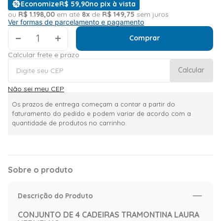
Economize
R$
59
,
90
no pix à vista
ou
R$
1
.
198
,
00
em até
8
x
de
R$
149
,
75
sem juros
Ver formas de parcelamento e pagamento
＋
Comprar
Calcular frete e prazo
Calcular
Não sei meu CEP
Os prazos de entrega começam a contar a partir do
faturamento do pedido e podem variar de acordo com a
quantidade de produtos no carrinho.
Sobre o produto
Descrição do Produto
CONJUNTO DE 4 CADEIRAS TRAMONTINA LAURA