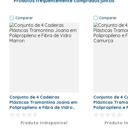
Produtos frequentemente comprados juntos
<li>Fabricação:
Polipropileno
Injetado e
Comparar
pernas em
Comparar
alumínio
anodizado
(cor natural)
</li>
<li>Empilhável
até: 4
peças</li>
Código de Fábrica
92032040
Cor
Cor
Marca
Tramontina
Peso Líquido (kg)
3,5kg
Dimensões (A x L x P)
55,5 x 61 x
Conjunto de 4 Cadeiras
Conjunto de 4 C
80
Plásticas Tramontina Joana em
Plásticas Tram
Polipropileno e Fibra de Vidro
Polipropileno e 
Garantia
12
Marron
Camurça
Modelo
92032040
Produto Indisponível
Produto I