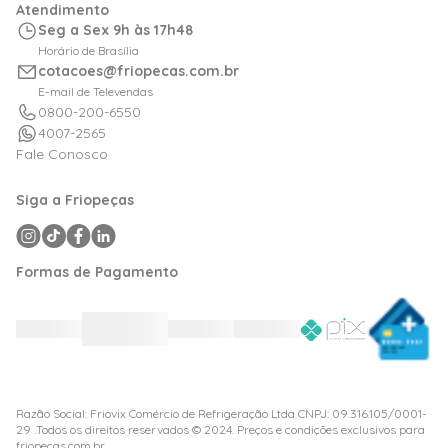
Atendimento
Logística
Meus Pedidos
Seg a Sex 9h às 17h48
Calculadora de BTUs
Horário de Brasília
Portal de Boletos
cotacoes@friopecas.com.br
Orçamentos
E-mail de Televendas
0800-200-6550
4007-2565
Fale Conosco
Siga a Friopeças
Formas de Pagamento
Razão Social: Friovix Comércio de Refrigeração Ltda CNPJ: 09.316.105/0001-
29 .Todos os direitos reservados © 2024. Preços e condições exclusivos para
friopecas.com.br