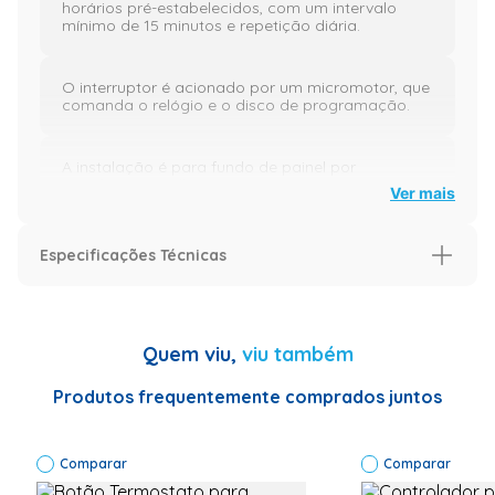
horários pré-estabelecidos, com um intervalo
mínimo de 15 minutos e repetição diária.
O interruptor é acionado por um micromotor, que
comanda o relógio e o disco de programação.
A instalação é para fundo de painel por
parafusos ou trilho DIN.
Ver mais
Aplicação:
sistemas de refrigeração com
Especificações Técnicas
termostato analógico ou mecânico
Características
Compatibilidade:
balcão frigorífico, câmaras
Aplica-se nos modelos
Que
frias, ilhas, cervejeiros de baixo custo, expositor
Quem viu,
viu também
possuem
vertical, expositor horizontal, freezer
sistema de
refrigeração
Produtos frequentemente comprados juntos
com
Programas diários.
termostato
Disco graduado de fácil programação, através de cavaletes não
analógico
extraíveis.
Comparar
ou
Comparar
mecânico.
Mínimo tempo do programa (liga-desliga) 15 minutos.