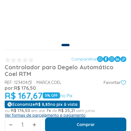
Compartilhar
Controlador para Degelo Automático
Coel RTM
REF:
123404
MARCA:
COEL
Favoritar
por:
R$
176
,
50
R$
167
,
67
no Pix
5
% OFF
Economize
R$
8
,
83
no pix à vista
ou
R$
176
,
50
em até
7
x
de
R$
25
,
21
sem juros
Ver formas de parcelamento e pagamento
＋
Comprar