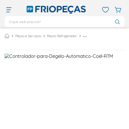
O que você procura?
TERMOS MAIS BUSCADOS
Peças e Serviços
Peças Refrigerador
Controlador para Degelo Automático Coel RTM
ar condicionado 12000
1
º
ar condicionado 9000
2
º
ar condicionado
3
º
ar condicionado 18000
4
º
geladeira
5
º
743
6
º
daikin
7
º
bebedouro
8
º
vix
9
º
midea
10
º