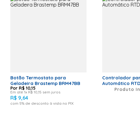
1 contato de saída reversível (SPDT), 16 A.
Código de Fábrica
11249014
Alimentação: 110 ou 220 Vca, 50 ou 60 Hz.
Garantia
12 meses
Fixação pela base por meio de parafusos ou em trilho DIN
Botão Termostato para
Controlador pa
Geladeira Brastemp BRM47BB
Automático RT
R$
10
,
15
Produto I
Em até
1
x
R$
10
,
15
sem juros
R$
9
,
64
com
5
% de desconto à vista no PIX