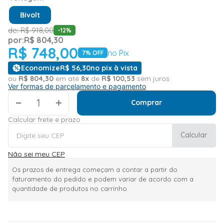
Bivolt
de:
R$
918
,
00
-
12
%
por:
R$
804
,
30
R$
748
,
00
no Pix
7
% OFF
Economize
R$
56
,
30
no pix à vista
ou
R$
804
,
30
em até
8
x
de
R$
100
,
53
sem juros
Ver formas de parcelamento e pagamento
＋
Comprar
Calcular frete e prazo
Calcular
Não sei meu CEP
Os prazos de entrega começam a contar a partir do
faturamento do pedido e podem variar de acordo com a
quantidade de produtos no carrinho.