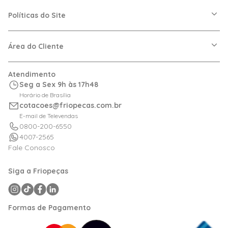
A Friopeças
Nossas Lojas
Políticas do Site
Trabalhe Conosco
VRF
Política de Entrega
Dúvidas Frequentes
Política de Privacidade
Área do Cliente
Regras de Cupons
Política de Pagamento
Relação com Investidor
Trocas e Devoluções
Minha Conta
Atendimento
Logística
Meus Pedidos
Seg a Sex 9h às 17h48
Calculadora de BTUs
Horário de Brasília
Portal de Boletos
cotacoes@friopecas.com.br
Orçamentos
E-mail de Televendas
0800-200-6550
4007-2565
Fale Conosco
Siga a Friopeças
Formas de Pagamento