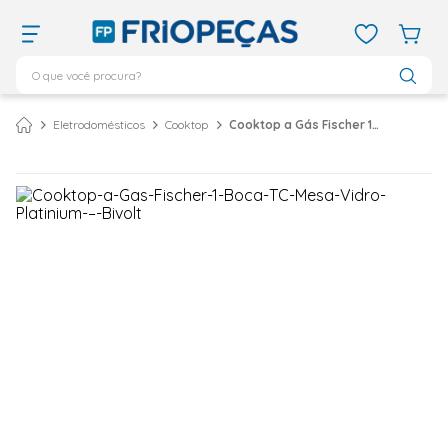
O que você procura?
TERMOS MAIS BUSCADOS
Eletrodomésticos
Cooktop
Cooktop a Gás Fischer 1 Boca Tripla Chama Mesa Vidro Platinium – Bivolt
ar condicionado 12000
1
º
ar condicionado 9000
2
º
ar condicionado
3
º
ar condicionado 18000
4
º
geladeira
5
º
daikin
6
º
vix
7
º
midea
8
º
743
9
º
bebedouro
10
º