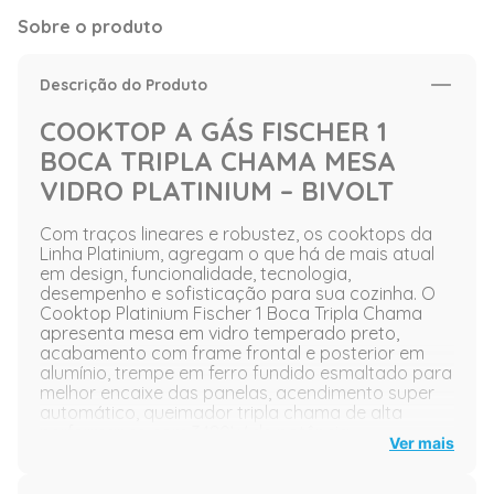
Sobre o produto
Descrição do Produto
COOKTOP A GÁS FISCHER 1
BOCA TRIPLA CHAMA MESA
VIDRO PLATINIUM – BIVOLT
Com traços lineares e robustez, os cooktops da
Linha Platinium, agregam o que há de mais atual
em design, funcionalidade, tecnologia,
desempenho e sofisticação para sua cozinha. O
Cooktop Platinium Fischer 1 Boca Tripla Chama
apresenta mesa em vidro temperado preto,
acabamento com frame frontal e posterior em
alumínio, trempe em ferro fundido esmaltado para
melhor encaixe das panelas, acendimento super
automático, queimador tripla chama de alta
performance com 3480W de potência.
Ver mais
Mesa de vidro temperado.