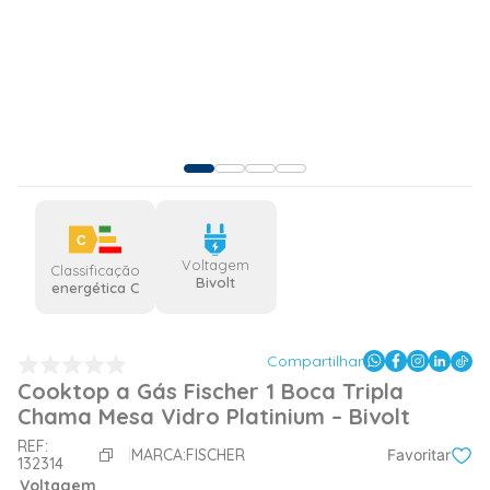
C
Voltagem
Classificação
Bivolt
energética C
Compartilhar
Cooktop a Gás Fischer 1 Boca Tripla
Chama Mesa Vidro Platinium – Bivolt
REF:
MARCA:
FISCHER
Favoritar
132314
Voltagem