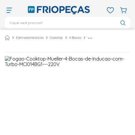
O que você procura?
TERMOS MAIS BUSCADOS
Eletrodomésticos
Cooktop
4 Bocas
Cooktop de Indução Mueller 4 Bocas com Turbo Preto MCI014BG1 - 220 Volts
ar condicionado 12000
1
º
ar condicionado 9000
2
º
ar condicionado
3
º
ar condicionado 18000
4
º
geladeira
5
º
vix
6
º
daikin
7
º
midea
8
º
bebedouro
9
º
tubo cobre
10
º