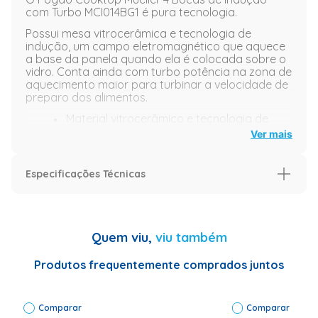
com Turbo MCI014BG1 é pura tecnologia.
Possui mesa vitrocerâmica e tecnologia de
indução, um campo eletromagnético que aquece
a base da panela quando ela é colocada sobre o
vidro. Conta ainda com turbo potência na zona de
aquecimento maior para turbinar a velocidade de
preparo dos alimentos.
Material vitrocerâmico e tecnologia de
indução.
Ver mais
Função manter aquecido.
Trava de painel.
Especificações Técnicas
Aviso de zona quente.
Especificação
Imagens meramente ilustrativas.
Garantia (Meses)
12
Quem viu,
viu também
Especificações Técnicas
<li> Marca:
Mueller</li>
Produtos frequentemente comprados juntos
<li>Modelo:
MCI014BG1</li>
<li>Tipo:
Comparar
Indução</li>
Comparar