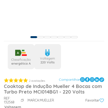
A
Voltagem
Classificação
220 Volts
energética A
Compartilhar
2
avaliações
Cooktop de Indução Mueller 4 Bocas com
Turbo Preto MCI014BG1 - 220 Volts
REF:
MARCA:
MUELLER
Favoritar
132568
Voltagem