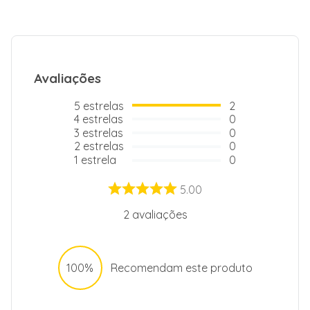
Dimensões do nicho de instalação
L 56cm x P
(AxLXP)
49cm
Avaliações
5
estrelas
2
4
estrelas
0
3
estrelas
0
2
estrelas
0
1
estrela
0
5.00
2
avaliações
100%
Recomendam este produto