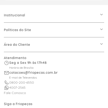
Institucional
A Friopeças
Nossas Lojas
Políticas do Site
Trabalhe Conosco
VRF
Política de Entrega
Dúvidas Frequentes
Política de Privacidade
Área do Cliente
Regras de Cupons
Política de Pagamento
Relação com Investidor
Trocas e Devoluções
Minha Conta
Atendimento
Logística
Meus Pedidos
Seg a Sex 9h às 17h48
Calculadora de BTUs
Horário de Brasília
Portal de Boletos
cotacoes@friopecas.com.br
Orçamentos
E-mail de Televendas
0800-200-6550
4007-2565
Fale Conosco
Siga a Friopeças