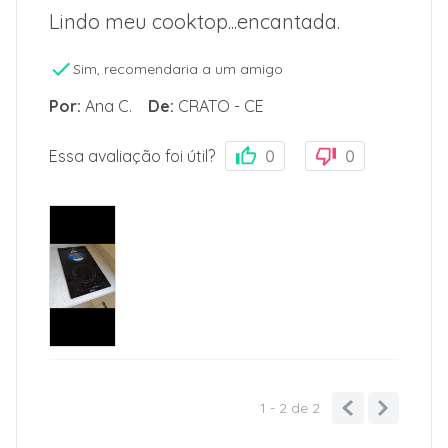
Lindo meu cooktop...encantada.
Sim, recomendaria a um amigo
Por
:
Ana C.
De
:
CRATO - CE
Essa avaliação foi útil?
0
0
1 - 2
de
2