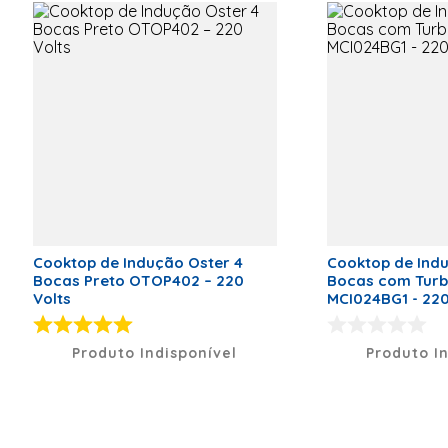
<li>Cor:
Preto</li>
<li>Timer:
Digital com
alerta
sonoro</li>
<li>Tipo de
acendimento:
Automático</li>
<li>Tensão: 220
Volts</li>
<li>Garantia: 12
meses</li>
<li>Eficiência
Energética:
A</li>
Cooktop de Indução Oster 4
Cooktop de Indu
Marca
Mueller
Bocas Preto OTOP402 – 220
Bocas com Turbo
Volts
MCI024BG1 - 220
Classificação Energética
A
Código de Fábrica
681050011
Produto Indisponível
Produto I
Voltagem (V)
220 Volts
Peso Líquido (kg)
7,9kg
Cor
Preto