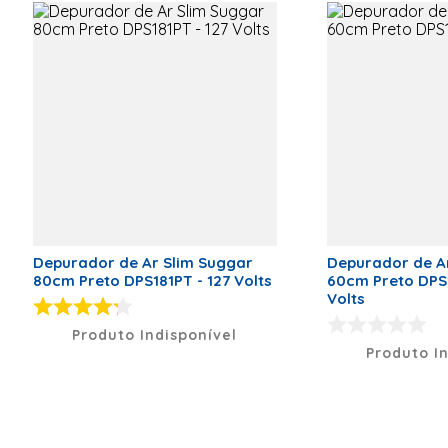
Marca
Suggar
Classificação Energética
A
Código de Fábrica
DTH61PT
Voltagem (V)
127 Volts
Peso Líquido (kg)
4,6
Dimensões (A x L x P)
8,5 X 60 x
48
Modelo
DTH61PT
Depurador de Ar Slim Suggar
Depurador de A
80cm Preto DPS181PT - 127 Volts
60cm Preto DPS
Volts
Produto Indisponível
Produto I