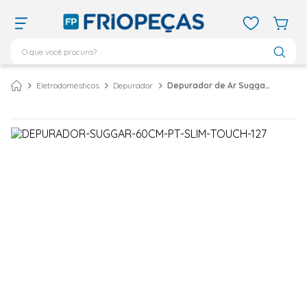
O que você procura?
TERMOS MAIS BUSCADOS
Eletrodomésticos
Depurador
Depurador de Ar Suggar Slim Touch 60cm Preto DTH61PT – 127Volts
ar condicionado 12000
1
º
ar condicionado 9000
2
º
ar condicionado
3
º
ar condicionado 18000
4
º
geladeira
5
º
vix
6
º
daikin
7
º
midea
8
º
bebedouro
9
º
tubo cobre
10
º