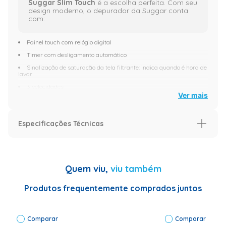
Suggar Slim Touch
é a escolha perfeita. Com seu
design moderno, o depurador da Suggar conta
com:
Painel touch com relógio digital
Timer com desligamento automático
Sinalização de saturação da tela filtrante: indica quando é hora de
lavar
3 velocidades
Ver mais
Grande capacidade de sucção: 430m³/h
Dupla filtragem: Telas em alumínio lavável: eliminam gordura e
fumaça - Filtro de carvão ativado: elimina odores indesejados
Especificações Técnicas
Luminária
Muito mais silencioso
Especificação
Dupla função: coifa e depurador
Garantia (Meses)
12
Quem viu,
viu também
Potência: 160W
Especificações Técnicas
Classificação
Baixo consumo: 0,16kWh
Energética: A|
Produtos frequentemente comprados juntos
Código de
Fábrica:
Imagens Meramente Ilustrativas.
DTH61PT |
Comparar
Comparar