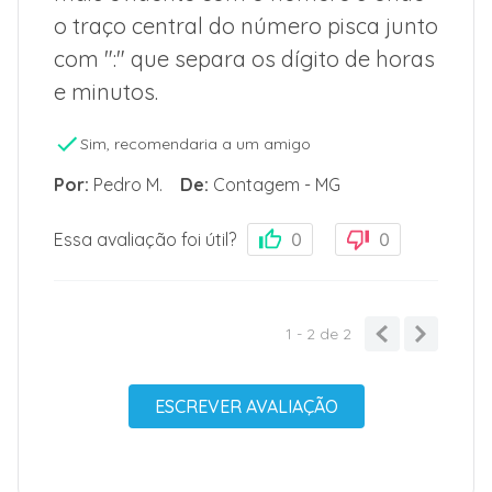
o traço central do número pisca junto
com ":" que separa os dígito de horas
e minutos.
Sim, recomendaria a um amigo
Por
:
Pedro M.
De
:
Contagem - MG
Essa avaliação foi útil?
0
0
1 - 2
de
2
ESCREVER AVALIAÇÃO