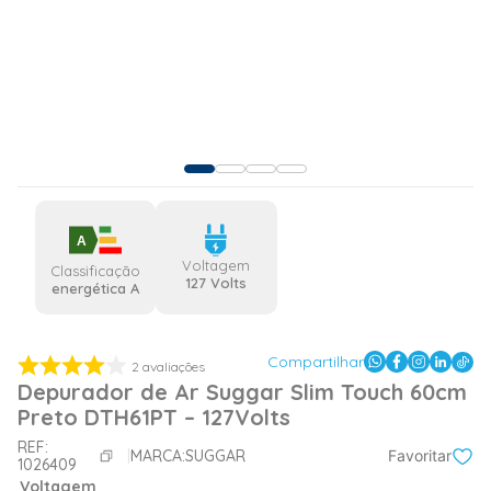
A
Voltagem
Classificação
127 Volts
energética A
Compartilhar
2
avaliações
Depurador de Ar Suggar Slim Touch 60cm
Preto DTH61PT – 127Volts
REF:
MARCA:
SUGGAR
Favoritar
1026409
Voltagem