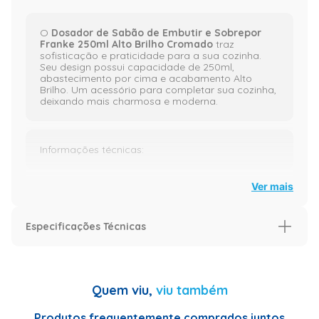
O
Dosador de Sabão de Embutir e Sobrepor
Franke 250ml Alto Brilho Cromado
traz
sofisticação e praticidade para a sua cozinha.
Seu design possui capacidade de 250ml,
abastecimento por cima e acabamento Alto
Brilho. Um acessório para completar sua cozinha,
deixando mais charmosa e moderna.
Informações técnicas:
Ver mais
Peso real: 230,00g;
Especificações Técnicas
Altura real: 28,50cm;
Info Landing Page
Largura real: 10,30cm;
Modelo
Smart
Quem viu,
viu também
Especificação
Produtos frequentemente comprados juntos
Comprimento real: 10,30cm;