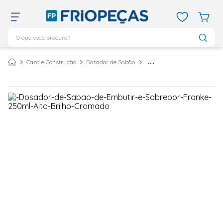
O que você procura?
TERMOS MAIS BUSCADOS
Casa e Construção
Dosador de Sabão
Dosador de Sabão de Embutir e Sobrepor Franke 250ml Alto Brilho Cromado
ar condicionado 12000
1
º
ar condicionado 9000
2
º
ar condicionado
3
º
ar condicionado 18000
4
º
geladeira
5
º
daikin
6
º
vix
7
º
743
8
º
bebedouro
9
º
midea
10
º