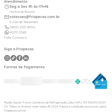
Atendimento
Logística
Meus Pedidos
Seg a Sex 9h às 17h48
Calculadora de BTUs
Horário de Brasília
Portal de Boletos
cotacoes@friopecas.com.br
Orçamentos
E-mail de Televendas
0800-200-6550
4007-2565
Fale Conosco
Siga a Friopeças
Formas de Pagamento
Razão Social: Friovix Comércio de Refrigeração Ltda CNPJ: 09.316.105/0001-
29 .Todos os direitos reservados © 2024. Preços e condições exclusivos para
friopecas.com.br