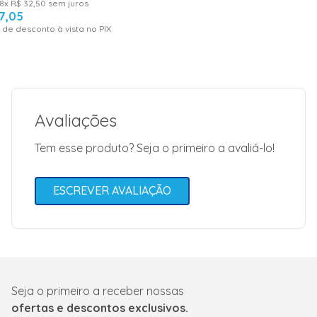
8
x
R$
32
,
50
sem juros
Video
<iframe width="560"
7
,
05
src="https://www.
 de desconto à vista no PIX
title="YouTube vide
Garantia: 12 meses;
allow="acceleromete
encrypted-media; gy
allowfullscreen></i
Imagens meramente ilustrativas.
Garantia
12
Modelo
Smart
Avaliações
___________________________________________
Tem esse produto? Seja o primeiro a avaliá-lo!
ESCREVER AVALIAÇÃO
Seja o primeiro a receber nossas
ofertas e descontos exclusivos.