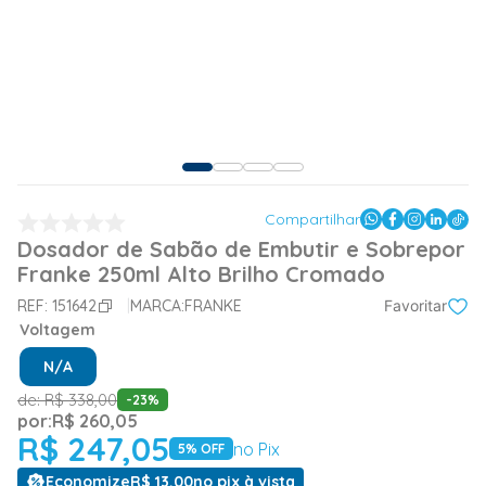
Compartilhar
Dosador de Sabão de Embutir e Sobrepor
Franke 250ml Alto Brilho Cromado
REF:
151642
MARCA:
FRANKE
Favoritar
Voltagem
N/A
de:
R$
338
,
00
-
23
%
por:
R$
260
,
05
R$
247
,
05
no Pix
5
% OFF
Economize
R$
13
,
00
no pix à vista