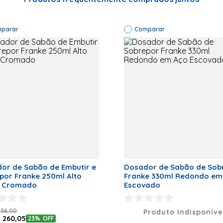
Especificações Técnicas
Código de
Fábrica:
08326
Capacidade: 250ml;
parar
Comparar
Marca:
Franke Tipo
do Produto:
Instalação: Embutir e Sobrepor;
Dosador de
Sabão
Capacidade:
250ml
Formato: Redondo;
Instalação:
Embutir e
Sobrepor
Cor: Inox;
Formato:
Redondo
Cor: Inox
Garantia: 12
Código do fabricante: 08326;
meses
Código de Fábrica
08326
Código EAN: 7892162083266;
or de Sabão de Embutir e
Dosador de Sabão de Sob
Marca
Franke
Franke 250ml Alto
Franke 330ml Redondo em Aço
o Cromado
Escovado
Peso Líquido (kg)
0,23
Código de referência: 151642;
Dimensões (A x L x P)
28,5 x 10,3
338
,
00
Produto Indisponíve
x 10,3
$
260
,
05
23%
OFF
Fabricante: Franke;