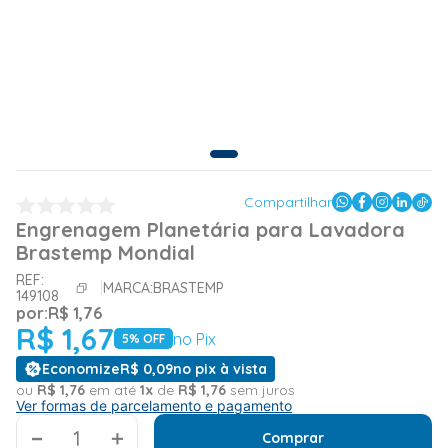
Compartilhar
Engrenagem Planetária para Lavadora
Brastemp Mondial
REF:
MARCA:
BRASTEMP
149108
por:
R$
1
,
76
R$
1
,
67
no Pix
5
% OFF
Economize
R$
0
,
09
no pix à vista
ou
R$
1
,
76
em até
1
x
de
R$
1
,
76
sem juros
Ver formas de parcelamento e pagamento
＋
Comprar