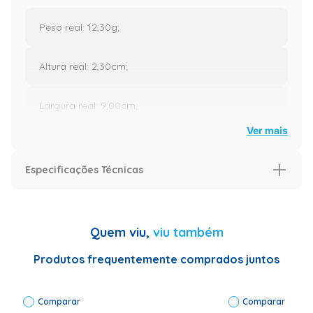
Peso real: 12,30g;
Altura real: 2,30cm;
Largura real: 9,00cm;
Ver mais
Comprimento real: 15,00cm;
Especificações Técnicas
Código do fabricante: 360220;
Características
Código EAN: 7891129482296;
Aplica-se nos modelos
BWF08;
Quem viu,
viu também
BWF09;
BWF22;
BWF24;
Produtos frequentemente comprados juntos
Código de referência: 149108;
BWG10;
BWH08;
BWL11;
Fabricante: Whirlpool;
Comparar
BWM06;
Comparar