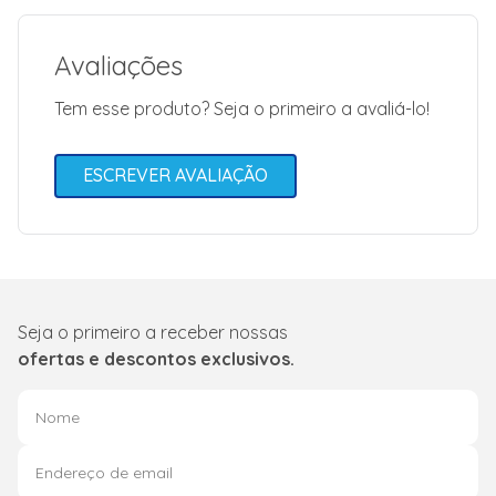
Informações Técnicas
Código de
Fábrica:
000360220
Produto:
Avaliações
Engrenagem
Planetária
Tem esse produto? Seja o primeiro a avaliá-lo!
Marca:
Brastemp
Garantia: 3
meses
ESCREVER AVALIAÇÃO
Código de Fábrica
000360220
Seja o primeiro a receber nossas
ofertas e descontos exclusivos.