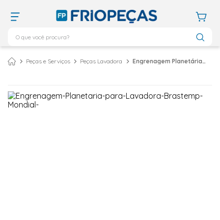
O que você procura?
TERMOS MAIS BUSCADOS
Peças e Serviços
Peças Lavadora
Engrenagem Planetária para Lavadora Brastemp Mondial
ar condicionado 12000
1
º
ar condicionado 9000
2
º
ar condicionado
3
º
ar condicionado 18000
4
º
geladeira
5
º
743
6
º
daikin
7
º
vix
8
º
bebedouro
9
º
midea
10
º