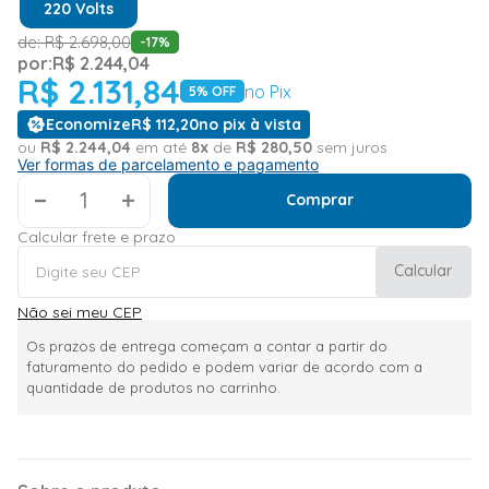
220 Volts
de:
R$
2
.
698
,
00
-
17
%
por:
R$
2
.
244
,
04
R$
2
.
131
,
84
no Pix
5
% OFF
Economize
R$
112
,
20
no pix à vista
ou
R$
2
.
244
,
04
em até
8
x
de
R$
280
,
50
sem juros
Ver formas de parcelamento e pagamento
＋
Comprar
Calcular frete e prazo
Calcular
Não sei meu CEP
Os prazos de entrega começam a contar a partir do
faturamento do pedido e podem variar de acordo com a
quantidade de produtos no carrinho.