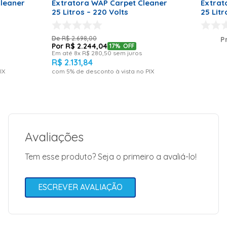
Filtro
leaner
Extratora WAP Carpet Cleaner
Extrat
Permanente |
25 Litros – 220 Volts
Filtro De Pano
| Boia De
Água | Bocal
R$
2
.
698
,
00
P
De Sopro |
R$
2
.
244
,
04
17%
OFF
Botão
Em até
8
x
R$
280
,
50
sem juros
Liga/Desliga
R$
2
.
131
,
84
Para Aspirar |
IX
com
5
% de desconto à vista no PIX
Botão
Liga/Desliga
Para Borrifar |
Porta
Acessório |
Código de Fábrica
20001422
Avaliações
Marca
WAP
Tem esse produto? Seja o primeiro a avaliá-lo!
Peso Líquido (kg)
8,2
Dimensões (A x L x P)
54 X 37,5 X
37,5
ESCREVER AVALIAÇÃO
Video
<iframe width="560"
src="https://www
title="YouTube vide
allow="acceleromete