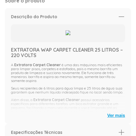
Sobre o produto
Descrição do Produto
EXTRATORA WAP CARPET CLEANER 25 LITROS –
220 VOLTS
A
Extratora Carpet Cleaner
é uma das máquinas mais eficientes
para limpar pisos, carpetes e estofados, pois o mesmo borrifa um
produto de limpeza e succiona novamente. Ele funciona de três
maneiras: borrifa e aspira ao mesmo tempo, somente borrifa ou
somente aspira.
Seus recipientes de 6 litros para água limpa e 25 litros de água suja
garantem que nenhum líquido indesejado fique no local sendo limpo.
Além disso, a
Extratora Carpet Cleaner
possui acessórios
específicos para diferentes tarefas: um bico extrator grande e um
pequeno, facilitando o manuseio durante o uso e limpando até as
sujeiras mais difíceis. Sua mangueira de 2,35 metros, junto com suas
Ver mais
duas extensões retas de plástico, oferecem ao consumidor maior
facilidade e ergonomia durante o uso.
O aparelho também possui um bocal de sopro que ajuda a soprar
folhas, encher infláveis, acender churrasqueiras e também secar o
Especificações Técnicas
ambiente.