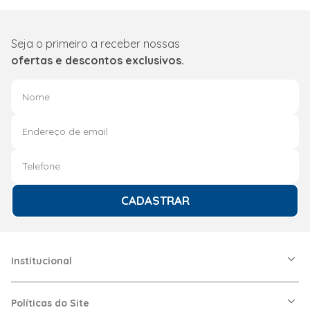
encrypted-media; gy
allowfullscreen></i
Garantia
12
Seja o primeiro a receber nossas
Modelo
Carpet
ofertas e descontos exclusivos.
Cleaner
Cor
Cor
CADASTRAR
Institucional
A Friopeças
Nossas Lojas
Políticas do Site