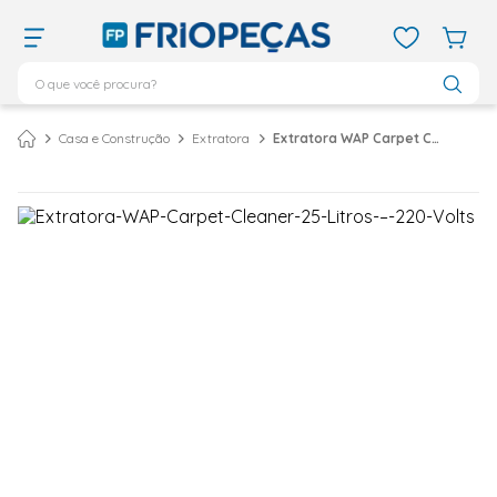
O que você procura?
TERMOS MAIS BUSCADOS
Casa e Construção
Extratora
Extratora WAP Carpet Cleaner 25 Litros – 220 Volts
ar condicionado 12000
1
º
ar condicionado 9000
2
º
ar condicionado
3
º
ar condicionado 18000
4
º
geladeira
5
º
daikin
6
º
vix
7
º
743
8
º
bebedouro
9
º
midea
10
º