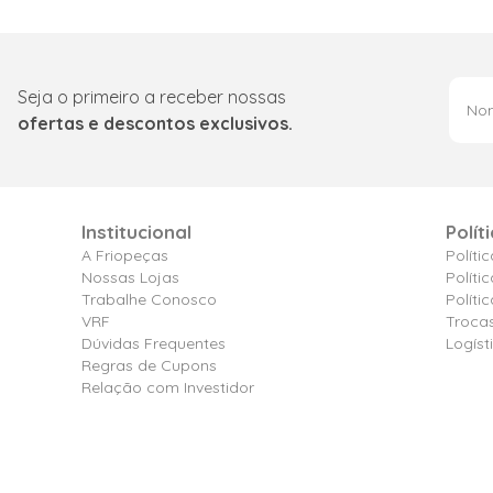
Seja o primeiro a receber nossas
ofertas e descontos exclusivos.
Institucional
Polít
A Friopeças
Políti
Nossas Lojas
Políti
Trabalhe Conosco
Polít
VRF
Troca
Dúvidas Frequentes
Logíst
Regras de Cupons
Relação com Investidor