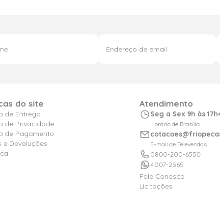
icas do site
Atendimento
ca de Entrega
Seg a Sex 9h às 17h
ca de Privacidade
Horário de Brasília
ica de Pagamento
cotacoes@friopeca
s e Devoluções
E-mail de Televendas
ica
0800-200-6550
4007-2565
Fale Conosco
Licitações