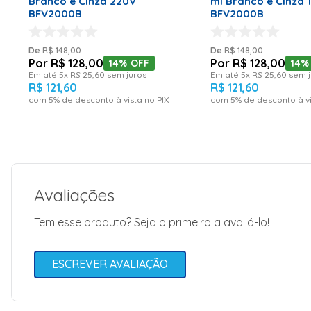
Branco e Cinza 220V
ml Branco e Cinza 
BFV2000B
BFV2000B
R$
148
,
00
R$
148
,
00
R$
128
,
00
R$
128
,
00
14%
OFF
14%
Em até
5
x
R$
25
,
60
sem juros
Em até
5
x
R$
25
,
60
sem j
R$
121
,
60
R$
121
,
60
com
5
% de desconto à vista no PIX
com
5
% de desconto à vi
Avaliações
Tem esse produto? Seja o primeiro a avaliá-lo!
ESCREVER AVALIAÇÃO