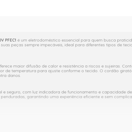
0V PFEC1
é um eletrodoméstico essencial para quem busca praticida
 suas peças sempre impecáveis, ideal para diferentes tipos de tec
erece maior difusão de calor e resistência a riscos e sujeiras. Co
or de temperatura para ajuste conforme o tecido. O cordão girató
tra danos.
el e seguro, com luz indicadora de funcionamento e capacidade d
s penduradas, garantindo uma experiência eficiente e sem complic
por