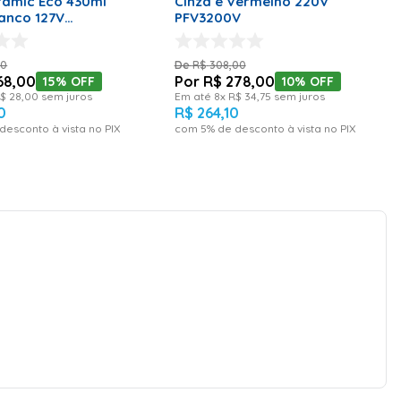
ramic Eco 430ml
Cinza e Vermelho 220V
ranco 127V
PFV3200V
AZ
00
R$
308
,
00
68
,
00
R$
278
,
00
15%
OFF
10%
OFF
$
28
,
00
sem juros
Em até
8
x
R$
34
,
75
sem juros
0
R$
264
,
10
desconto à vista no PIX
com
5
% de desconto à vista no PIX