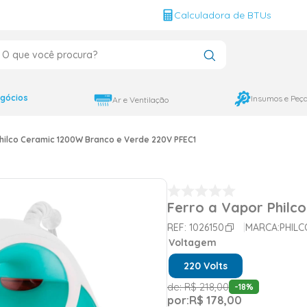
g
Calculadora de BTUs
que você procura?
CADOS
12000
gócios
Insumos e Peç
Ar e Ventilação
9000
Philco Ceramic 1200W Branco e Verde 220V PFEC1
18000
Ferro a Vapor Philc
REF:
1026150
MARCA:
PHILC
Voltagem
220 Volts
de:
R$
218
,
00
-
18
%
por:
R$
178
,
00