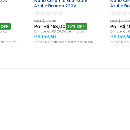
127V
Nano Ceramic Eco 430ml
Nano Ce
Azul e Branco 220V
Azul e B
BFE1000AZ
BFE1000
R$
198
,
00
R$
198
,
R$
168
,
00
R$
1
OFF
15%
OFF
uros
Em até
6
x
R$
28
,
00
sem juros
Em até
6
x
R
R$
159
,
60
R$
159
,
6
sta no PIX
com
5
% de desconto à vista no PIX
com
5
% de 