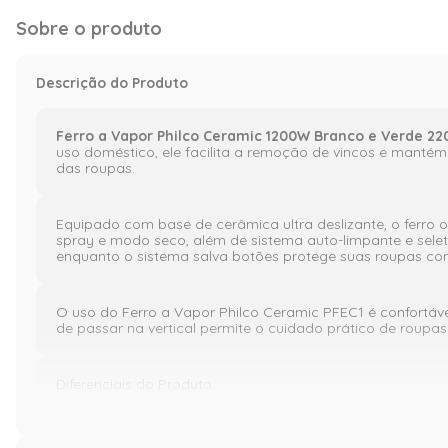
Sobre o produto
Descrição do Produto
Ferro a Vapor Philco Ceramic 1200W Branco e Verde 22
uso doméstico, ele facilita a remoção de vincos e mantém
das roupas.
Equipado com base de cerâmica ultra deslizante, o ferro of
spray e modo seco, além de sistema auto-limpante e selet
enquanto o sistema salva botões protege suas roupas con
O uso do Ferro a Vapor Philco Ceramic PFEC1 é confortáv
de passar na vertical permite o cuidado prático de roupa
Diferenciais do Produto:
Base cerâmica ultra deslizante com 52 saídas de va