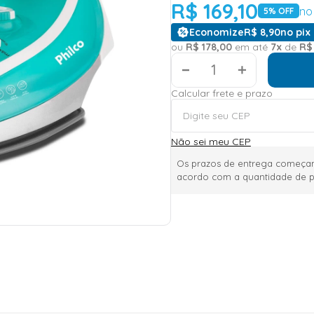
R$
169
,
10
no
5
% OFF
Economize
R$
8
,
90
no pix 
ou
R$
178
,
00
em até
7
x
de
R$
＋
Calcular frete e prazo
Não sei meu CEP
Os prazos de entrega começam
acordo com a quantidade de p