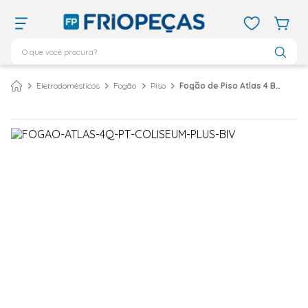
O que você procura?
TERMOS MAIS BUSCADOS
Eletrodomésticos
Fogão
Piso
Fogão de Piso Atlas 4 Bocas Com Mesa Inox Coliseum Plus Preto
ar condicionado 12000
1
º
ar condicionado 9000
2
º
ar condicionado
3
º
ar condicionado 18000
4
º
geladeira
5
º
daikin
6
º
vix
7
º
743
8
º
bebedouro
9
º
midea
10
º