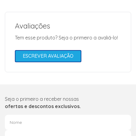
Quantidade de Queimadores
4
Certificação do Inmetro
200000289012018
Avaliações
Tipo de Montagem
De chão
Tem esse produto? Seja o primeiro a avaliá-lo!
ESCREVER AVALIAÇÃO
Seja o primeiro a receber nossas
ofertas e descontos exclusivos.