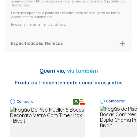
queimadores - Mais velocidade no preparo das receitas, 2 prateleiras
deslizantes.
Para acompanhar o ponto das receitas sem abrir a porta do forno,
Acendimento automático.
Imagens meramente ilustrativas.
Especificações Técnicas
Especificação
Garantia (Meses)
12
Quem viu,
viu também
Especificações Técnicas
Código de
Fábrica:
Produtos frequentemente comprados juntos
300001665 |
Marca:
Atlas | Cor:
Preto|
Comparar
Comparar
Quantidade
de
Queimador:
5 Bocas |
Voltagem:
Bivolt |
Garantia: 12