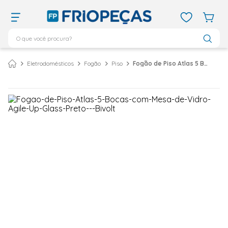
O que você procura?
TERMOS MAIS BUSCADOS
Eletrodomésticos
Fogão
Piso
Fogão de Piso Atlas 5 Bocas com Mesa de Vidro Agile Up Glass Preto – Bivolt
ar condicionado 12000
1
º
ar condicionado 9000
2
º
ar condicionado
3
º
ar condicionado 18000
4
º
geladeira
5
º
vix
6
º
daikin
7
º
midea
8
º
bebedouro
9
º
tubo cobre
10
º