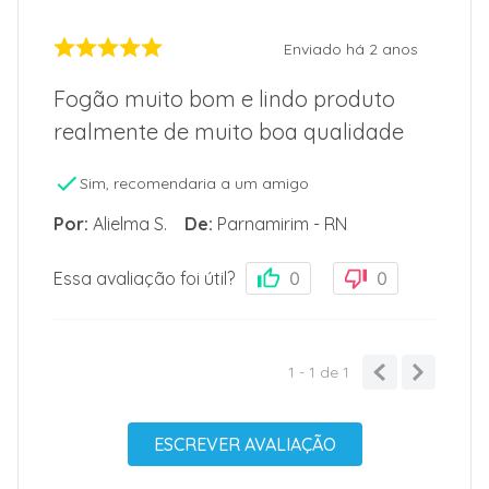
Enviado há
2 anos
Fogão muito bom e lindo produto
realmente de muito boa qualidade
Sim, recomendaria a um amigo
Por
:
Alielma S.
De
:
Parnamirim - RN
Essa avaliação foi útil?
0
0
1 - 1
de
1
ESCREVER AVALIAÇÃO