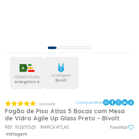
A
Voltagem
Classificação
Bivolt
energética A
Compartilhar
1
avaliação
Fogão de Piso Atlas 5 Bocas com Mesa
de Vidro Agile Up Glass Preto – Bivolt
REF:
1026755
MARCA:
ATLAS
Favoritar
Voltagem