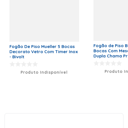
meses |
Marca
Atlas
Classificação Energética
A
Código de Fábrica
300001665
Voltagem (V)
Bivolt
Fogão de Piso 
Fogão De Piso Mueller 5 Bocas
Peso Líquido (kg)
33,00kg
Bocas Com Mesa
Decorato Vetro Com Timer Inox
Dupla Chama Pr
- Bivolt
Dimensões (A x L x P)
92,87 x
Bivolt
75,66 x
59,20
Produto I
Produto Indisponível
Modelo
AGILE UP
GLASS
Quantidade de Queimadores
5
Tipo de Montagem
De Piso