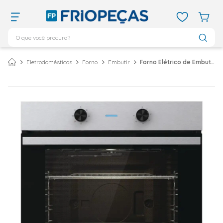
O que você procura?
TERMOS MAIS BUSCADOS
Eletrodomésticos
Forno
Embutir
Forno Elétrico de Embutir Hisense 84 Litros Preto e Inox - 220 Volts
ar condicionado 12000
1
º
ar condicionado 9000
2
º
ar condicionado
3
º
ar condicionado 18000
4
º
geladeira
5
º
vix
6
º
daikin
7
º
midea
8
º
bebedouro
9
º
tubo cobre
10
º