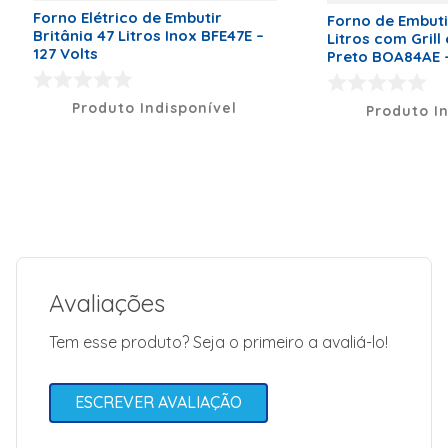
Hisense Cor:
Forno Elétrico de Embutir
Forno de Embuti
Preto/ Inox
Britânia 47 Litros Inox BFE47E –
Litros com Grill
Capacidade:
127 Volts
Preto BOA84AE –
84 Litros
Garantia: 12
meses
Produto Indisponível
Produto I
Voltagem:
220 Volts
Marca
Hisense
Código de Fábrica
BI61011AXBR
Voltagem (V)
220 Volts
Peso Líquido (kg)
29kg
Dimensões (A x L x P)
59,5 x 59,5
Avaliações
x 56,5
Vídeo
<iframe width="560"
Tem esse produto? Seja o primeiro a avaliá-lo!
src="https://www
title="YouTube vide
allow="acceleromete
encrypted-media; gy
ESCREVER AVALIAÇÃO
allowfullscreen></i
Modelo
BI61011AXBR