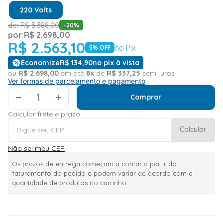
220 Volts
de:
R$
3
.
388
,
00
-
20
%
por:
R$
2
.
698
,
00
R$
2
.
563
,
10
no Pix
5
% OFF
Economize
R$
134
,
90
no pix à vista
ou
R$
2
.
698
,
00
em até
8
x
de
R$
337
,
25
sem juros
Ver formas de parcelamento e pagamento
＋
Comprar
Calcular frete e prazo
Calcular
Não sei meu CEP
Os prazos de entrega começam a contar a partir do
faturamento do pedido e podem variar de acordo com a
quantidade de produtos no carrinho.