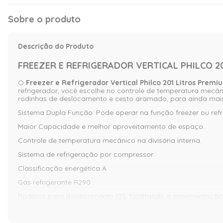
Sobre o produto
Descrição do Produto
FREEZER E REFRIGERADOR VERTICAL PHILCO 20
O
Freezer e Refrigerador Vertical Philco 201 Litros Premi
refrigerador, você escolhe no controle de temperatura mecâ
rodinhas de deslocamento e cesto aramado, para ainda mais f
Sistema Dupla Função: Pode operar na função freezer ou refr
Maior Capacidade e melhor aproveitamento de espaço.
Controle de temperatura mecânico na divisória interna.
Sistema de refrigeração por compressor.
Classificação energética A .
Gás refrigerante R290 .
Rodízios para deslocamento (2), facilitando a movimentação
Degelo Manual .