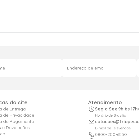
icas do site
Atendimento
ca de Entrega
Seg a Sex 9h às 17h
ca de Privacidade
Horário de Brasília
ica de Pagamento
cotacoes@friopeca
s e Devoluções
E-mail de Televendas
ica
0800-200-6550