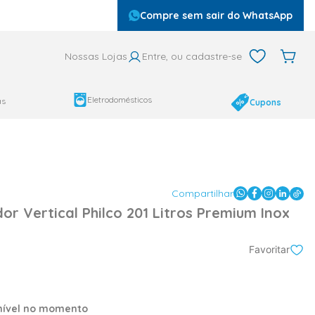
Compre sem sair do WhatsApp
Nossas Lojas
Entre, ou cadastre-se
Eletrodomésticos
as
Cupons
Compartilhar
or Vertical Philco 201 Litros Premium Inox
O
Favoritar
onível no momento