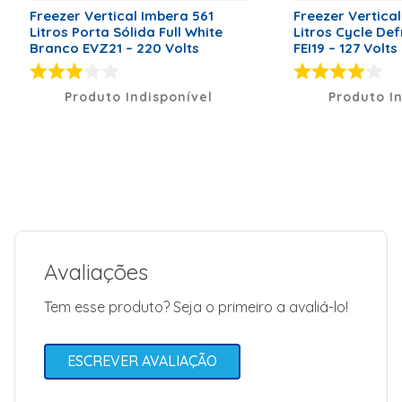
Freezer Vertical Imbera 561
Freezer Vertical
Litros Porta Sólida Full White
Litros Cycle De
Branco EVZ21 – 220 Volts
FEI19 – 127 Volts
Produto Indisponível
Produto I
Avaliações
Tem esse produto? Seja o primeiro a avaliá-lo!
ESCREVER AVALIAÇÃO