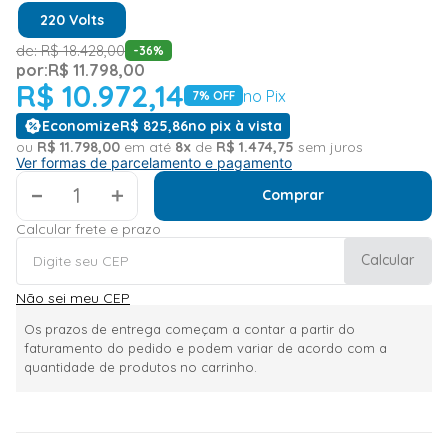
220 Volts
de:
R$
18
.
428
,
00
-
36
%
por:
R$
11
.
798
,
00
R$
10
.
972
,
14
no Pix
7
% OFF
Economize
R$
825
,
86
no pix à vista
ou
R$
11
.
798
,
00
em até
8
x
de
R$
1
.
474
,
75
sem juros
Ver formas de parcelamento e pagamento
＋
Comprar
Calcular frete e prazo
Calcular
Não sei meu CEP
Os prazos de entrega começam a contar a partir do
faturamento do pedido e podem variar de acordo com a
quantidade de produtos no carrinho.