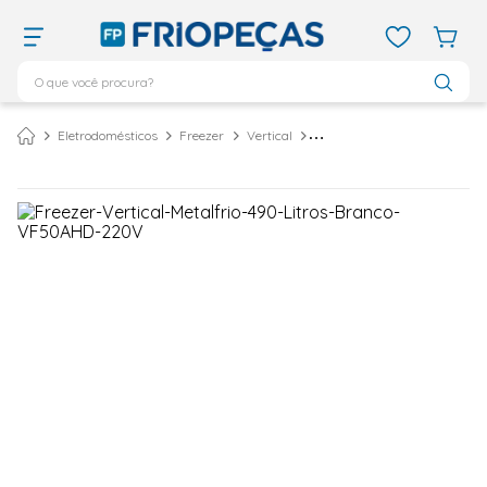
O que você procura?
TERMOS MAIS BUSCADOS
Eletrodomésticos
Freezer
Vertical
Freezer Vertical Metalfrio 490 Litros Branco VF50AHD - 220 Volts
ar condicionado 12000
1
º
ar condicionado 9000
2
º
ar condicionado
3
º
ar condicionado 18000
4
º
geladeira
5
º
daikin
6
º
vix
7
º
midea
8
º
743
9
º
bebedouro
10
º