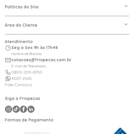
A Friopeças
Nossas Lojas
Políticas do Site
Trabalhe Conosco
VRF
Política de Entrega
Dúvidas Frequentes
Política de Privacidade
Área do Cliente
Regras de Cupons
Política de Pagamento
Relação com Investidor
Trocas e Devoluções
Minha Conta
Atendimento
Logística
Meus Pedidos
Seg a Sex 9h às 17h48
Calculadora de BTUs
Horário de Brasília
Portal de Boletos
cotacoes@friopecas.com.br
Orçamentos
E-mail de Televendas
0800-200-6550
4007-2565
Fale Conosco
Siga a Friopeças
Formas de Pagamento