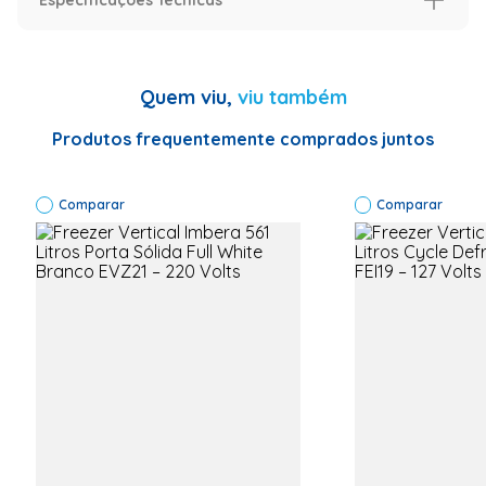
Especificação
Garantia (Meses)
12
Quem viu,
viu também
Marca
Metalfrio
Produtos frequentemente comprados juntos
Código de Fábrica
VF50AHD001
Voltagem (V)
220 Volts
Comparar
Comparar
Dimensões (A x L x P)
67 x 55,5 x
150,5
Modelo
VF50AHD
Capacidade (L)
490 L