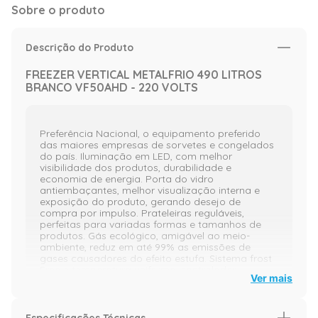
Sobre o produto
Descrição do Produto
FREEZER VERTICAL METALFRIO 490 LITROS
BRANCO VF50AHD - 220 VOLTS
Preferência Nacional, o equipamento preferido
das maiores empresas de sorvetes e congelados
do país. Iluminação em LED, com melhor
visibilidade dos produtos, durabilidade e
economia de energia. Porta do vidro
antiembaçantes, melhor visualização interna e
exposição do produto, gerando desejo de
compra por impulso. Prateleiras reguláveis,
perfeitas para variadas formas e tamanhos de
produtos. Gás ecológico, amigável ao meio-
ambiente, reduz em até 99% as emissões de
gases causadores do efeito estufa. Sistema frost
Free e temperatura uniforme, controlador
Ver mais
eletrônico digital garante melhor desempenho do
sistema. Desempenho profissional.
Imagens Meramente Ilustrativas.
Especificações Técnicas