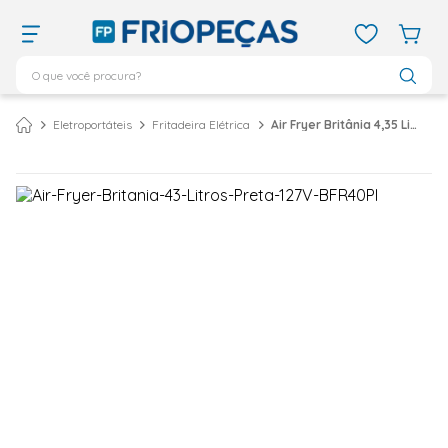
O que você procura?
TERMOS MAIS BUSCADOS
Eletroportáteis
Fritadeira Elétrica
Air Fryer Britânia 4,35 Litros Preto e Inox 127V BFR40PI
ar condicionado 12000
1
º
ar condicionado 9000
2
º
ar condicionado
3
º
ar condicionado 18000
4
º
geladeira
5
º
daikin
6
º
vix
7
º
midea
8
º
743
9
º
bebedouro
10
º