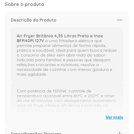
Sobre o produto
Descrição do Produto
Air Fryer Britânia 4,35 Litros Preto e Inox
BFR40PI 127V
é uma fritadeira elétrica que
permite preparar alimentos de forma rápida,
prática e saudável, ideal para quem busca reduzir
o consumo de óleo sem abrir mão do sabor.
Indicado para famílias e pessoas que desejam
refeições crocantes e nutritivas, resolve a
necessidade de cozinhar com menos gordura e
mais agilidade.
Com potência de 1500W, controle de
temperatura ajustável entre 80°C e 200°C e timer
de até 60 minutos com desligamento automático,
essa Air Fryer oferece eficiência e precisão no
preparo. Seu cesto quadrado de 4,35 litros com
revestimento antiaderente facilita o manuseio e a
Ver mais
limpeza, enquanto o acabamento em inox
confere design moderno e durabilidade.
Especificações Técnicas