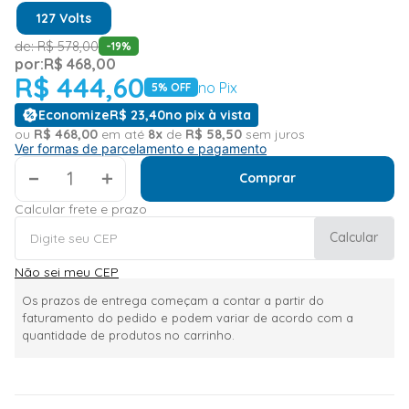
127 Volts
de:
R$
578
,
00
-
19
%
por:
R$
468
,
00
R$
444
,
60
no Pix
5
% OFF
Economize
R$
23
,
40
no pix à vista
ou
R$
468
,
00
em até
8
x
de
R$
58
,
50
sem juros
Ver formas de parcelamento e pagamento
＋
Comprar
Calcular frete e prazo
Calcular
Não sei meu CEP
Os prazos de entrega começam a contar a partir do
faturamento do pedido e podem variar de acordo com a
quantidade de produtos no carrinho.