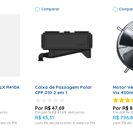
NMETRO) Lata Branca DIMENSÕES DO PRODUTO SEM EMBALAGEM E
8x0,35 DIMENSÕES DO PRODUTO COM EMBALAGEM EM METROS (COM
Comparar
Compar
 + gás) PESO LÍQUIDO:0,75 kg EAN 609963575398
RRINHO
ADICIONAR AO CARRINHO
ADICI
RLX R410A
Caixa de Passagem Polar
Motor Ve
CPP 010 2 em 1
Vix 450
R$
47
,
69
R$
8
uros
Em até
1
x
R$
47
,
69
sem juros
Em até
8
x
R
R$
45
,
31
R$
796
,
8
sta no PIX
com
5
% de desconto à vista no PIX
com
5
% de 