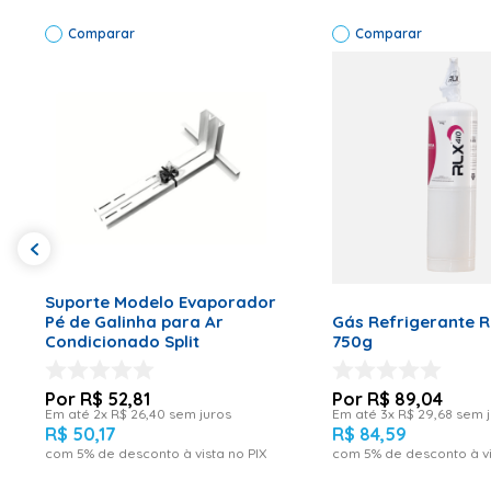
Informações Técnicas
Classe A (Selo I
ALTURA):0,08x0,0
Comparar
Comparar
BRUTO:1,2kg (lata
Cor
Branco
Código de Fábrica
5294
Marca
RLX
ADICIONAR AO CARRINHO
ADICIONAR AO CA
Suporte Modelo Evaporador
Pé de Galinha para Ar
Gás Refrigerante 
Condicionado Split
750g
R$
52
,
81
R$
89
,
04
Em até
2
x
R$
26
,
40
sem juros
Em até
3
x
R$
29
,
68
sem j
R$
50
,
17
R$
84
,
59
com
5
% de desconto à vista no PIX
com
5
% de desconto à vi