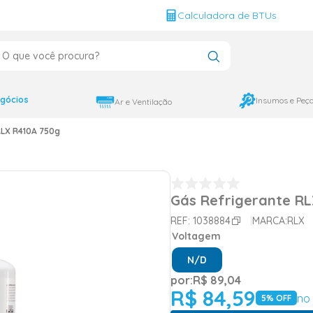
g
Calculadora de BTUs
que você procura?
CADOS
12000
gócios
Insumos e Peç
Ar e Ventilação
9000
RLX R410A 750g
18000
Gás Refrigerante RL
REF:
1038884
MARCA:
RLX
Voltagem
N/D
por:
R$
89
,
04
R$
84
,
59
no 
5
% OFF