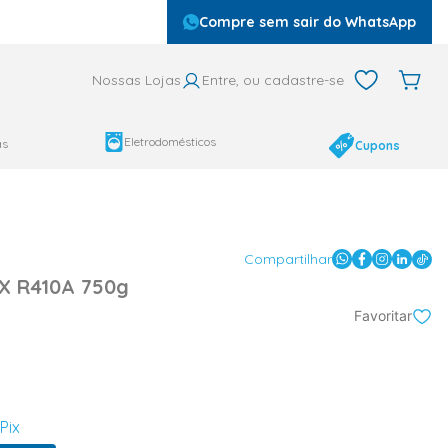
Compre sem sair do WhatsApp
Nossas Lojas
Entre, ou cadastre-se
Eletrodomésticos
as
Cupons
Compartilhar
X R410A 750g
Favoritar
Pix