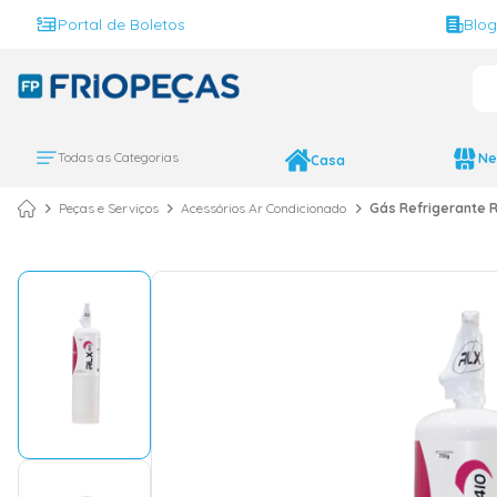
Portal de Boletos
Blo
O 
TERMOS MAIS BUS
ar condicionado 
1
º
Todas as Categorias
Ne
Casa
ar condicionado 
2
º
Peças e Serviços
Acessórios Ar Condicionado
Gás Refrigerante 
ar condicionado
3
º
ar condicionado 
4
º
geladeira
5
º
daikin
6
º
vix
7
º
743
8
º
bebedouro
9
º
midea
10
º