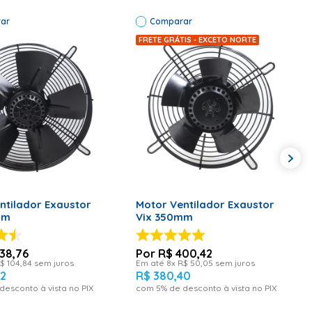
M METROS (COMPRIMENTO X LARGURA X
PRIMENTO X LARGURA X ALTURA):0,08x0,08x0,35 PESO
ar
Comparar
FRETE GRÁTIS - EXCETO NORTE
ONAR AO CARRINHO
ADICIONAR AO CARRINHO
ntilador Exaustor
Motor Ventilador Exaustor
mm
Vix 350mm
38
,
76
R$
400
,
42
$
104
,
84
sem juros
Em até
8
x
R$
50
,
05
sem juros
2
R$
380
,
40
desconto à vista no PIX
com
5
% de desconto à vista no PIX