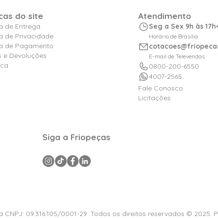
icas do site
Atendimento
ca de Entrega
Seg a Sex 9h às 17h
ca de Privacidade
Horário de Brasília
ica de Pagamento
cotacoes@friopeca
s e Devoluções
E-mail de Televendas
ica
0800-200-6550
4007-2565
Fale Conosco
Licitações
Siga a Friopeças
a CNPJ: 09.316.105/0001-29 .Todos os direitos reservados © 2025. 