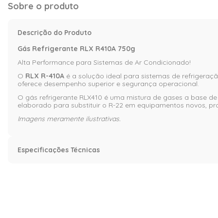
Sobre o produto
Descrição do Produto
Gás Refrigerante RLX R410A 750g
Alta Performance para Sistemas de Ar Condicionado!
O
RLX R-410A
é a solução ideal para sistemas de refrigera
oferece desempenho superior e segurança operacional.
O gás refrigerante RLX410 é uma mistura de gases a base de
elaborado para substituir o R-22 em equipamentos novos, pr
Imagens meramente ilustrativas.
Especificações Técnicas
Especificação
Garantia
12
Modelo
5294