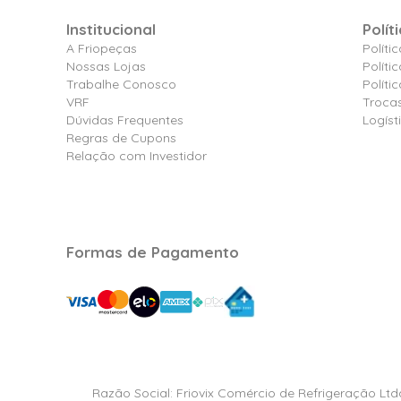
Institucional
Polít
A Friopeças
Políti
Nossas Lojas
Políti
Trabalhe Conosco
Polít
VRF
Troca
Dúvidas Frequentes
Logíst
Regras de Cupons
Relação com Investidor
Formas de Pagamento
Razão Social: Friovix Comércio de Refrigeração Ltd