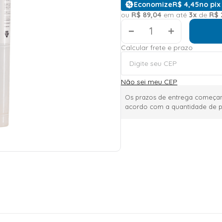
Economize
R$
4
,
45
no pix
ou
R$
89
,
04
em até
3
x
de
R$
＋
Calcular frete e prazo
Não sei meu CEP
Os prazos de entrega começam
acordo com a quantidade de p