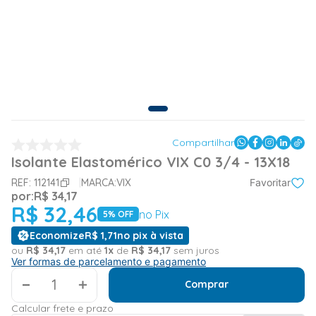
Compartilhar
Isolante Elastomérico VIX C0 3/4 - 13X18
REF:
112141
MARCA:
VIX
Favoritar
por:
R$
34
,
17
R$
32
,
46
no Pix
5
% OFF
Economize
R$
1
,
71
no pix à vista
ou
R$
34
,
17
em até
1
x
de
R$
34
,
17
sem juros
Ver formas de parcelamento e pagamento
＋
Comprar
Calcular frete e prazo