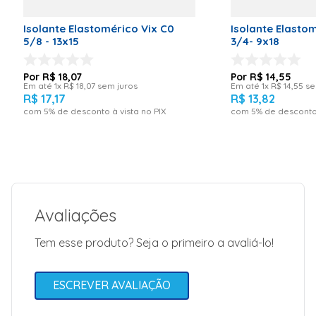
Isolante Elastomérico Vix C0
Isolante Elasto
5/8 - 13x15
3/4- 9x18
R$
18
,
07
R$
14
,
55
Em até
1
x
R$
18
,
07
sem juros
Em até
1
x
R$
14
,
55
se
R$
17
,
17
R$
13
,
82
com
5
% de desconto à vista no PIX
com
5
% de desconto 
Avaliações
Tem esse produto? Seja o primeiro a avaliá-lo!
ESCREVER AVALIAÇÃO