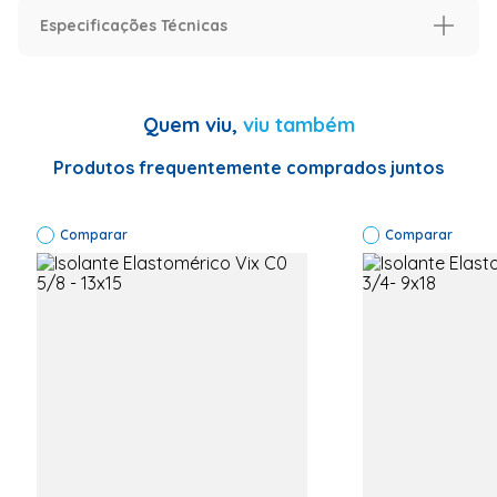
Especificações Técnicas
Especificação
Modelo
Modelo
Quem viu,
viu também
Informações Técnicas
Código
Fábrica:13X18
Produtos frequentemente comprados juntos
Marca: Vix
Produto:
Isolante
Comparar
Térmico Cor :
Comparar
Preto