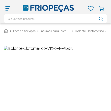
O que você procura?
TERMOS MAIS BUSCADOS
Peças e Serviços
Insumos para Instalação
Isolante Elastomérico
ar condicionado 12000
1
º
ar condicionado 9000
2
º
ar condicionado
3
º
ar condicionado 18000
4
º
geladeira
5
º
743
6
º
daikin
7
º
vix
8
º
bebedouro
9
º
midea
10
º