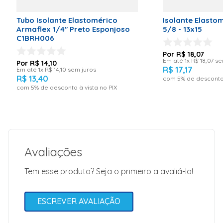
Tubo Isolante Elastomérico
Isolante Elasto
Armaflex 1/4" Preto Esponjoso
5/8 - 13x15
C1BRH006
R$
18
,
07
Em até
1
x
R$
18
,
07
se
R$
14
,
10
R$
17
,
17
Em até
1
x
R$
14
,
10
sem juros
R$
13
,
40
com
5
% de desconto 
com
5
% de desconto à vista no PIX
Avaliações
Tem esse produto? Seja o primeiro a avaliá-lo!
ESCREVER AVALIAÇÃO