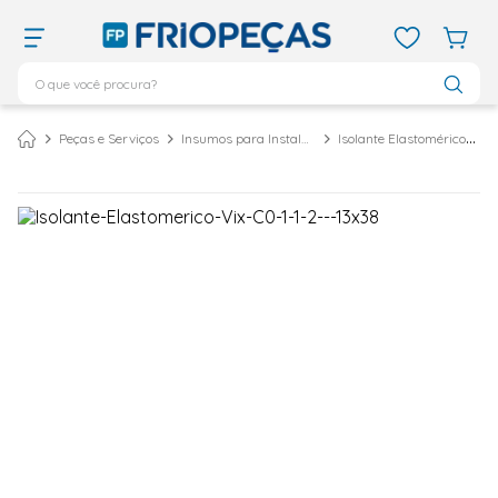
O que você procura?
TERMOS MAIS BUSCADOS
Peças e Serviços
Insumos para Instalação
Isolante Elastomérico
ar condicionado 12000
1
º
ar condicionado 9000
2
º
ar condicionado
3
º
ar condicionado 18000
4
º
vix
5
º
geladeira
6
º
daikin
7
º
midea
8
º
bebedouro
9
º
tubo cobre
10
º