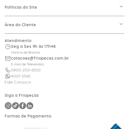
A Friopeças
Nossas Lojas
Políticas do Site
Trabalhe Conosco
VRF
Política de Entrega
Dúvidas Frequentes
Política de Privacidade
Área do Cliente
Regras de Cupons
Política de Pagamento
Relação com Investidor
Trocas e Devoluções
Minha Conta
Atendimento
Logística
Meus Pedidos
Seg a Sex 9h às 17h48
Calculadora de BTUs
Horário de Brasília
Portal de Boletos
cotacoes@friopecas.com.br
Orçamentos
E-mail de Televendas
0800-200-6550
4007-2565
Fale Conosco
Siga a Friopeças
Formas de Pagamento