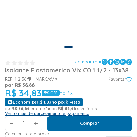
Compartilhar
Isolante Elastomérico Vix C0 1 1/2 - 13x38
REF:
112156
MARCA:
VIX
Favoritar
por:
R$
36
,
66
R$
34
,
83
no Pix
5
% OFF
Economize
R$
1
,
83
no pix à vista
ou
R$
36
,
66
em até
1
x
de
R$
36
,
66
sem juros
Ver formas de parcelamento e pagamento
＋
Comprar
Calcular frete e prazo