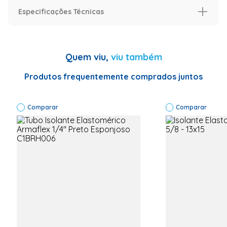
Especificações Técnicas
Especificação
Modelo
Modelo
Quem viu,
viu também
Informações Técnicas
Código do
fabricante:
Produtos frequentemente comprados juntos
13X38
Marca: Vix
Produto:
Comparar
Isolante
Comparar
Térmico
Cor : Preto