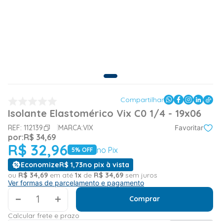
Compartilhar
Isolante Elastomérico Vix C0 1/4 - 19x06
REF:
112139
MARCA:
VIX
Favoritar
por:
R$
34
,
69
R$
32
,
96
no Pix
5
% OFF
Economize
R$
1
,
73
no pix à vista
ou
R$
34
,
69
em até
1
x
de
R$
34
,
69
sem juros
Ver formas de parcelamento e pagamento
＋
Comprar
Calcular frete e prazo