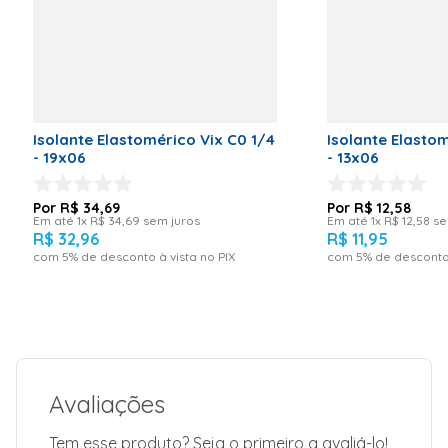
Isolante Elastomérico Vix C0 1/4
Isolante Elastom
- 19x06
- 13x06
R$
34
,
69
R$
12
,
58
Em até
1
x
R$
34
,
69
sem juros
Em até
1
x
R$
12
,
58
se
R$
32
,
96
R$
11
,
95
com
5
% de desconto à vista no PIX
com
5
% de desconto 
Avaliações
Tem esse produto? Seja o primeiro a avaliá-lo!