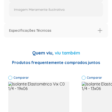
Imagem Meramente Ilustrativa.
Especificações Técnicas
Especificação
Modelo
Modelo
Quem viu,
viu também
Informações Técnicas
Código do
fabricante:
Produtos frequentemente comprados juntos
19X06
Marca: Vix
Produto:
Comparar
Isolante
Comparar
Térmico
Cor : Preto