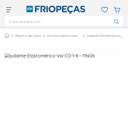
O que você procura?
TERMOS MAIS BUSCADOS
Peças e Serviços
Insumos para Instalação
Isolante Elastomérico
ar condicionado 12000
1
º
ar condicionado 9000
2
º
ar condicionado
3
º
ar condicionado 18000
4
º
geladeira
5
º
743
6
º
daikin
7
º
vix
8
º
bebedouro
9
º
midea
10
º