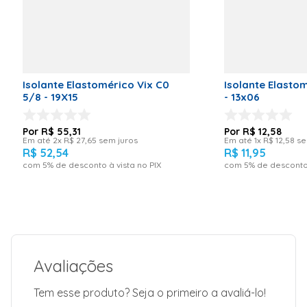
Isolante Elastomérico Vix C0
Isolante Elastom
5/8 - 19X15
- 13x06
R$
55
,
31
R$
12
,
58
Em até
2
x
R$
27
,
65
sem juros
Em até
1
x
R$
12
,
58
se
R$
52
,
54
R$
11
,
95
com
5
% de desconto à vista no PIX
com
5
% de desconto 
Avaliações
Tem esse produto? Seja o primeiro a avaliá-lo!