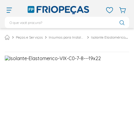
O que você procura?
TERMOS MAIS BUSCADOS
Peças e Serviços
Insumos para Instalação
Isolante Elastomérico
ar condicionado 12000
1
º
ar condicionado 9000
2
º
ar condicionado
3
º
ar condicionado 18000
4
º
geladeira
5
º
daikin
6
º
vix
7
º
743
8
º
bebedouro
9
º
midea
10
º