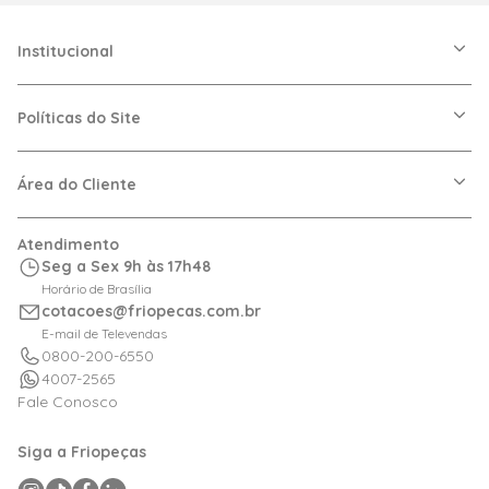
Institucional
A Friopeças
Nossas Lojas
Políticas do Site
Trabalhe Conosco
VRF
Política de Entrega
Dúvidas Frequentes
Política de Privacidade
Área do Cliente
Regras de Cupons
Política de Pagamento
Relação com Investidor
Trocas e Devoluções
Minha Conta
Atendimento
Logística
Meus Pedidos
Seg a Sex 9h às 17h48
Calculadora de BTUs
Horário de Brasília
Portal de Boletos
cotacoes@friopecas.com.br
Orçamentos
E-mail de Televendas
0800-200-6550
4007-2565
Fale Conosco
Siga a Friopeças