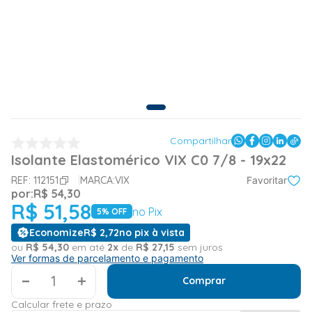
Compartilhar
Isolante Elastomérico VIX C0 7/8 - 19x22
REF:
112151
MARCA:
VIX
Favoritar
por:
R$
54
,
30
R$
51
,
58
no Pix
5
% OFF
Economize
R$
2
,
72
no pix à vista
ou
R$
54
,
30
em até
2
x
de
R$
27
,
15
sem juros
Ver formas de parcelamento e pagamento
＋
Comprar
Calcular frete e prazo