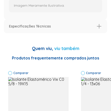
Imagem Meramente Ilustrativa.
Especificações Técnicas
Especificação
Modelo
Modelo
Quem viu,
viu também
Informações Técnicas
Código do
fabricante:
Produtos frequentemente comprados juntos
19x22
Marca: Vix
Produto:
Comparar
Isolante
Comparar
Térmico
Cor : Preto
Garantia:
10 anos