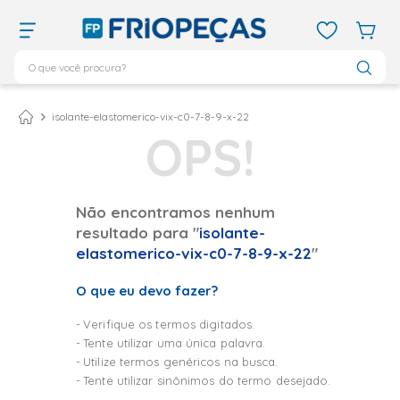
O que você procura?
TERMOS MAIS BUSCADOS
ar condicionado 12000
1
º
isolante-elastomerico-vix-c0-7-8-9-x-22
ar condicionado 9000
2
º
ar condicionado
3
º
ar condicionado 18000
4
º
Não encontramos nenhum
resultado para "
isolante-
geladeira
5
º
elastomerico-vix-c0-7-8-9-x-22
"
vix
6
º
O que eu devo fazer?
daikin
7
º
midea
8
º
Verifique os termos digitados.
Tente utilizar uma única palavra.
bebedouro
9
º
Utilize termos genéricos na busca.
tubo cobre
10
º
Tente utilizar sinônimos do termo desejado.