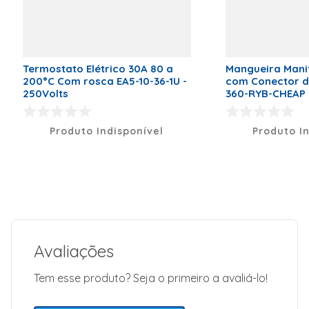
Em Maleta De
Plástico.
Termostato Elétrico 30A 80 a
Mangueira Mani
200°C Com rosca EA5-10-36-1U -
com Conector de
250Volts
360-RYB-CHEAP
Produto Indisponível
Produto I
Avaliações
Tem esse produto? Seja o primeiro a avaliá-lo!