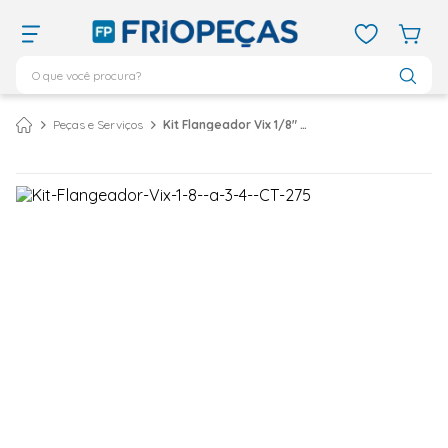
O que você procura?
TERMOS MAIS BUSCADOS
Peças e Serviços
Kit Flangeador Vix 1/8" a 3/4" CT-275
ar condicionado 12000
1
º
ar condicionado 9000
2
º
ar condicionado
3
º
ar condicionado 18000
4
º
vix
5
º
geladeira
6
º
daikin
7
º
midea
8
º
bebedouro
9
º
tubo cobre
10
º