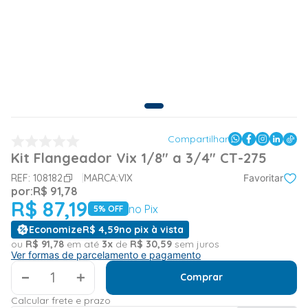
Compartilhar
Kit Flangeador Vix 1/8" a 3/4" CT-275
REF:
108182
MARCA:
VIX
Favoritar
por:
R$
91
,
78
R$
87
,
19
no Pix
5
% OFF
Economize
R$
4
,
59
no pix à vista
ou
R$
91
,
78
em até
3
x
de
R$
30
,
59
sem juros
Ver formas de parcelamento e pagamento
＋
Comprar
Calcular frete e prazo