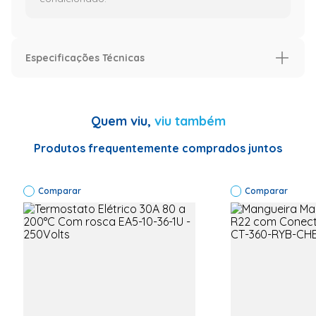
Especificações Técnicas
Especificação
Informações Técnicas
Garantia: 03
Quem viu,
viu também
Meses Código
Fábrica:CT-275
Código
Produtos frequentemente comprados juntos
Comercial: CT-
275 Kit
Flangeador
Comparar
Para Tubos De
Comparar
1/8" A 3/4"
Flangeador +
Mesa De
Flangear
Contém
Alargadores 5
Adaptadores:
3/16, 1/4, 5/16,
3/8, 1/2, 5/8,
3/4
Acondicionado