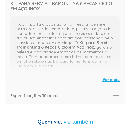
KIT PARA SERVIR TRAMONTINA 6 PEÇAS CICLO
EM AÇO INOX
Não importa a ocasião: uma mesa atraente e
bem organizada sempre dá aquela sensação de
conforto e bem estar, seja em refeições do dia a
dia ou em encontros com amigos, passando pelo
clássico almoço de domingo. O
Kit para Servir
Tramontina 6 Peças Ciclo em Aço Inox,
garante
beleza e praticidade em todos os momentos à
mesa. Tem acabamento em brilho, com detalhes
em alto relevo nas bordas. Tenha itens da linha
Ciclo em sua casa!
Ver mais
Orientações gerais:
Especificações Técnicas
Use apenas sabão ou detergente e uma esponja
macia. Outros tipos de produto como palha de
aço, poderão riscar ou prejudicar o brilho das
Especificação
peças.
Especificações Técnicas
Componentes:
Quem viu,
viu também
Pegador para
massa;
Enxágue cada item a fim de remover totalmente