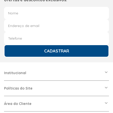
CADASTRAR
Institucional
A Friopeças
Nossas Lojas
Políticas do Site
Trabalhe Conosco
VRF
Política de Entrega
Dúvidas Frequentes
Política de Privacidade
Área do Cliente
Regras de Cupons
Política de Pagamento