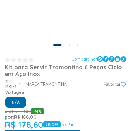
Compartilhar
Kit para Servir Tramontina 6 Peças Ciclo
em Aço Inox
REF:
MARCA:
TRAMONTINA
Favoritar
148173
Voltagem
N/A
de:
R$
218
,
00
-
14
%
por:
R$
188
,
00
R$
178
,
60
no Pix
5
% OFF