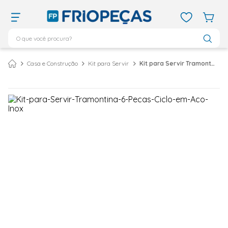
O que você procura?
TERMOS MAIS BUSCADOS
Casa e Construção
Kit para Servir
Kit para Servir Tramontina 6 Peças Ciclo em Aço Inox
ar condicionado 12000
1
º
ar condicionado 9000
2
º
ar condicionado
3
º
ar condicionado 18000
4
º
geladeira
5
º
743
6
º
daikin
7
º
vix
8
º
bebedouro
9
º
midea
10
º