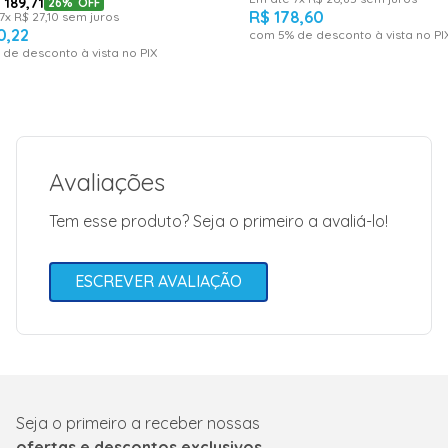
$
189
,
71
26%
OFF
R$
178
,
60
7
x
R$
27
,
10
sem juros
0
,
22
com
5
% de desconto à vista no PI
 de desconto à vista no PIX
Imagens meramente ilustrativas
Avaliações
Tem esse produto? Seja o primeiro a avaliá-lo!
ESCREVER AVALIAÇÃO
Seja o primeiro a receber nossas
ofertas e descontos exclusivos.