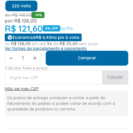
220 Volts
de:
R$
148
,
00
-
14
%
por:
R$
128
,
00
R$
121
,
60
no Pix
5
% OFF
Economize
R$
6
,
40
no pix à vista
ou
R$
128
,
00
em até
5
x
de
R$
25
,
60
sem juros
Ver formas de parcelamento e pagamento
＋
Comprar
Calcular frete e prazo
Calcular
Não sei meu CEP
Os prazos de entrega começam a contar a partir do
faturamento do pedido e podem variar de acordo com a
quantidade de produtos no carrinho.