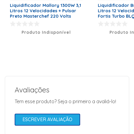
247x30x185
Liquidificador Mallory 1300W 3,1
Liquidificador B
Potencia:
Litros 12 Velocidades + Pulsar
Litros 12 Veloc
600 w
Preto Masterchef 220 Volts
Fortis Turbo BL
Velocidade: 3
Volts
Capacidade
do copo: 1,5
Produto Indisponível
Produto I
L
Marca
Britânia
Voltagem (V)
220 Volts
Dimensões (A x L x P)
41,7x22,5x19
Modelo
BLACK
Código de Fábrica
033102282
Avaliações
Peso Líquido (kg)
1,25
Garantia (Meses)
12
Tem esse produto? Seja o primeiro a avaliá-lo!
Cor
Preto
ESCREVER AVALIAÇÃO