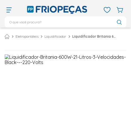
O que você procura?
TERMOS MAIS BUSCADOS
Eletroportáteis
Liquidificador
Liquidificador Britania 600W 2,1 Litros 3 Velocidades Black – 220 Volts
ar condicionado 12000
1
º
ar condicionado 9000
2
º
ar condicionado
3
º
ar condicionado 18000
4
º
geladeira
5
º
daikin
6
º
vix
7
º
743
8
º
bebedouro
9
º
midea
10
º