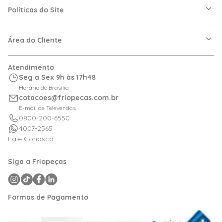
Nossas Lojas
Políticas do Site
Trabalhe Conosco
VRF
Política de Entrega
Dúvidas Frequentes
Política de Privacidade
Área do Cliente
Regras de Cupons
Política de Pagamento
Relação com Investidor
Trocas e Devoluções
Minha Conta
Atendimento
Logística
Meus Pedidos
Seg a Sex 9h às 17h48
Calculadora de BTUs
Horário de Brasília
Portal de Boletos
cotacoes@friopecas.com.br
Orçamentos
E-mail de Televendas
0800-200-6550
4007-2565
Fale Conosco
Siga a Friopeças
Formas de Pagamento