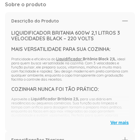
Sobre o produto
Descrição do Produto
LIQUIDIFICADOR BRITANIA 600W 2,1 LITROS 3
VELOCIDADES BLACK – 220 VOLTS
MAIS VERSATILIDADE PARA SUA COZINHA:
Praticidade e eficiência do
Liquidificador
Britânia Black 2,1L
, ideal
para quem busca versatilidade na cozinha. Com 3 velocidades e
função pulsar, ele prepara sucos, vitaminas, molhos e muito mais
com facilidade e rapidez. Seu design moderno em preto combina com
qualquer ambiente, enquanto o copo transparente com graduação
facilita o controle das receitas.
COZINHAR NUNCA FOI TÃO PRÁTICO:
Aproveite o
Liquidificador Britânia 2,1L
para uso diário em
residências ou pequenos comércios. Sua função auto limpeza e
tampa com orifício para dosagem tornam o preparo mais prático,
enquanto as facas em aço inox integradas ao copo garantem
durabilidade e evitam vazamentos. Perfeito para quem valoriza
eficiência e segurança no dia a dia.
Ver mais
CONHEÇA OS PRINCIPAIS DIFERENCIAIS DO
LIQUIDIFICADOR BRITÂNIA BLACK:
Especificações Técnicas