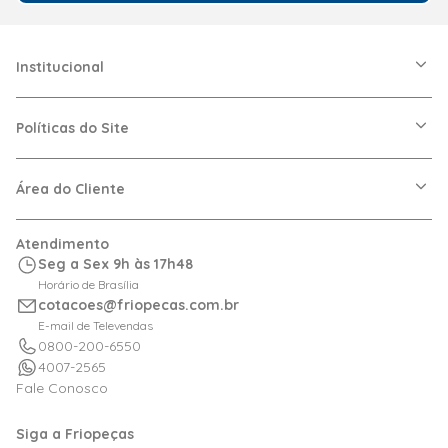
Institucional
A Friopeças
Nossas Lojas
Políticas do Site
Trabalhe Conosco
VRF
Política de Entrega
Dúvidas Frequentes
Política de Privacidade
Área do Cliente
Regras de Cupons
Política de Pagamento
Relação com Investidor
Trocas e Devoluções
Minha Conta
Atendimento
Logística
Meus Pedidos
Seg a Sex 9h às 17h48
Calculadora de BTUs
Horário de Brasília
Portal de Boletos
cotacoes@friopecas.com.br
Orçamentos
E-mail de Televendas
0800-200-6550
4007-2565
Fale Conosco
Siga a Friopeças