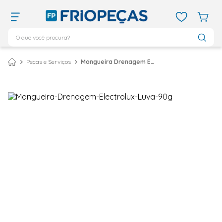
O que você procura?
TERMOS MAIS BUSCADOS
Peças e Serviços
Mangueira Drenagem Electrolux Luva 90g
ar condicionado 12000
1
º
ar condicionado 9000
2
º
ar condicionado
3
º
ar condicionado 18000
4
º
geladeira
5
º
743
6
º
daikin
7
º
vix
8
º
bebedouro
9
º
midea
10
º