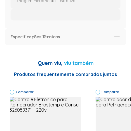
Imagem Meramente Ilustrativa.
Especificações Técnicas
Especificação
Informações Técnicas
Código de
Quem viu,
viu também
Fábrica:
41046432
Marca:
Produtos frequentemente comprados juntos
Electrolux
Produto:
Mangueira
Comparar
de
Comparar
drenagem
Garantia: 3
meses
"Material:
Plástico
Aplicação:
Lavadora
De Roupas