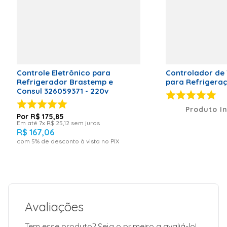
Marca:
Electrolux
Voltagem:
Bivolt"
Controle Eletrônico para
Controlador de
Refrigerador Brastemp e
para Refrigeraç
Consul 326059371 - 220v
Produto I
R$
175
,
85
Em até
7
x
R$
25
,
12
sem juros
R$
167
,
06
com
5
% de desconto à vista no PIX
Avaliações
Tem esse produto? Seja o primeiro a avaliá-lo!