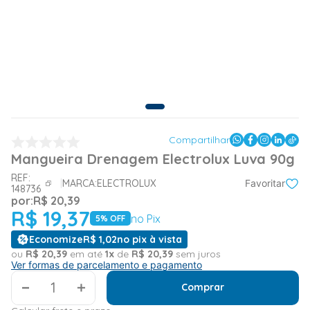
Compartilhar
Mangueira Drenagem Electrolux Luva 90g
REF:
MARCA:
ELECTROLUX
Favoritar
148736
por:
R$
20
,
39
R$
19
,
37
no Pix
5
% OFF
Economize
R$
1
,
02
no pix à vista
ou
R$
20
,
39
em até
1
x
de
R$
20
,
39
sem juros
Ver formas de parcelamento e pagamento
＋
Comprar