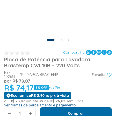
Compartilhar
Placa de Potência para Lavadora
Brastemp CWL10B – 220 Volts
REF:
MARCA:
BRASTEMP
Favoritar
102661
por:
R$
78
,
07
R$
74
,
17
no Pix
5
% OFF
Economize
R$
3
,
90
no pix à vista
ou
R$
78
,
07
em até
3
x
de
R$
26
,
02
sem juros
Ver formas de parcelamento e pagamento
＋
Comprar