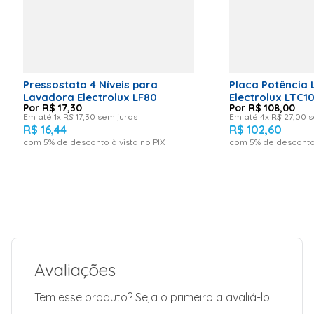
x 12 cm C
Peso: 80 g
Garantia da
Fabricante:
03 meses
Aplica-se nos
modelos:
CWL10BBANA;
Pressostato 4 Níveis para
Placa Potência
CWL10BBBNA;
Lavadora Electrolux LF80
Electrolux LTC1
CWL75ABANA;
R$
17
,
30
R$
108
,
00
CWL75ABBNA
Em até
1
x
R$
17
,
30
sem juros
Em até
4
x
R$
27
,
00
s
Voltagem:
R$
16
,
44
R$
102
,
60
220v
com
5
% de desconto à vista no PIX
com
5
% de desconto 
Avaliações
Tem esse produto? Seja o primeiro a avaliá-lo!