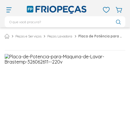
O que você procura?
TERMOS MAIS BUSCADOS
Peças e Serviços
Peças Lavadora
Placa de Potência para Lavadora Brastemp CWL10B – 220 Volts
ar condicionado 12000
1
º
ar condicionado 9000
2
º
ar condicionado
3
º
ar condicionado 18000
4
º
geladeira
5
º
743
6
º
daikin
7
º
vix
8
º
bebedouro
9
º
midea
10
º