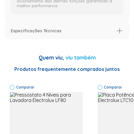
acionamento das demais funções garantindo a
melhor performance.
Especificações Técnicas
Características
Aplica-se nos modelos
CWL10B;
Quem viu,
viu também
CWL10B;
CWL75A;
CWL75A
Produtos frequentemente comprados juntos
Aplica-se em produtos da(s)
Brastemp
marca(s)
Comparar
Comparar
Código de Fábrica
326062611
Garantia
03
Especificação
Informações Técnicas
Peça original
Dimensões: 2
cm A x 6 cm L