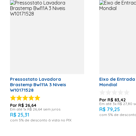
Marca:Electrolux
Voltagem (V)
N/A
Modelo
64500131
Garantia:03 Meses
Informações Técnicas
Marca: Electrolux
Tipo do Produto:
Rede Elétrica
Imagens meramente ilustrativas.
Código
Comercial:6450013
Código de Fábrica
41004320
Peso para frete: 120,00
Pressostato Lavadora
Eixo de Entrad
Brastemp Bwl11A 3 Niveis
Mondial
Altura para frete: 1000,00
W10171528
R$
83
,
42
Largura para frete:36,00
Em até
3
x
R$
27
,
80
s
R$
26
,
64
R$
79
,
25
Em até
1
x
R$
26
,
64
sem juros
R$
25
,
31
com
5
% de desconto 
Comprimento para frete:17,00
com
5
% de desconto à vista no PIX