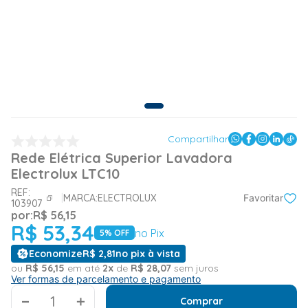
Compartilhar
Rede Elétrica Superior Lavadora
Electrolux LTC10
REF:
MARCA:
ELECTROLUX
Favoritar
103907
por:
R$
56
,
15
R$
53
,
34
no Pix
5
% OFF
Economize
R$
2
,
81
no pix à vista
ou
R$
56
,
15
em até
2
x
de
R$
28
,
07
sem juros
Ver formas de parcelamento e pagamento
＋
Comprar