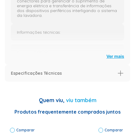
conectores para gerenciar o suprimento de
energia elétrica e transferência de informações
dos dispositivos periféricos interligando o sistema
da lavadora.
Informações técnicas:
Peso real:115,00
Ver mais
Altura real:1000,00
Especificações Técnicas
Características
Largura real: 36,00
Aplica-se nos modelos
LTC10/LT11F/LTC12
Quem viu,
viu também
Comprimento real:17,00
Aplica-se em produtos da(s)
Electrolux
marca(s)
Produtos frequentemente comprados juntos
Código do fabricante:000000000041004320
Código de Fábrica
41004320
Especificação
Comparar
Comparar