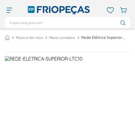
O que você procura?
TERMOS MAIS BUSCADOS
Peças e Serviços
Peças Lavadora
Rede Elétrica Superior Lavadora Electrolux LTC10
ar condicionado 12000
1
º
ar condicionado 9000
2
º
ar condicionado
3
º
ar condicionado 18000
4
º
geladeira
5
º
daikin
6
º
vix
7
º
midea
8
º
743
9
º
bebedouro
10
º