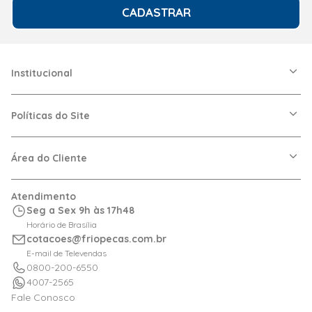
CADASTRAR
Institucional
A Friopeças
Nossas Lojas
Políticas do Site
Trabalhe Conosco
VRF
Política de Entrega
Dúvidas Frequentes
Política de Privacidade
Área do Cliente
Regras de Cupons
Política de Pagamento
Relação com Investidor
Trocas e Devoluções
Minha Conta
Atendimento
Logística
Meus Pedidos
Seg a Sex 9h às 17h48
Calculadora de BTUs
Horário de Brasília
Portal de Boletos
cotacoes@friopecas.com.br
Orçamentos
E-mail de Televendas
0800-200-6550
4007-2565
Fale Conosco