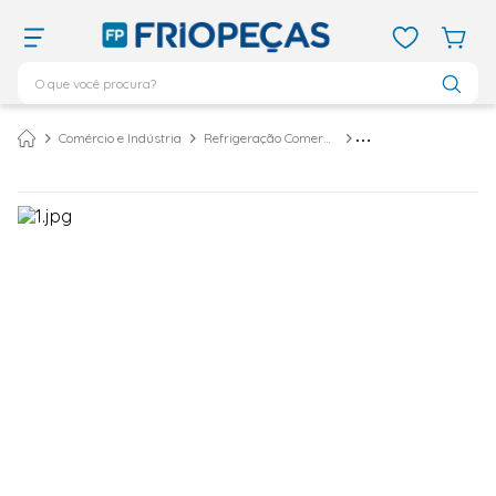
O que você procura?
TERMOS MAIS BUSCADOS
Comércio e Indústria
Refrigeração Comercial
Refresqueira Industrial
ar condicionado 12000
1
º
ar condicionado 9000
2
º
ar condicionado
3
º
ar condicionado 18000
4
º
geladeira
5
º
743
6
º
daikin
7
º
vix
8
º
bebedouro
9
º
midea
10
º