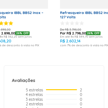
Litros Tempo
para
Refrigerar:
2h30
squeira IBBL BBS2 Inox –
Refresqueira IBBL BBS2 In
Temperatura
olts
127 Volts
de
Resfriamento:
10°C Uso
3
.
898
,
00
R$
3
.
798
,
00
Comercial:
$
2
.
898
,
00
R$
2
.
798
,
00
26%
OFF
26%
OFF
Sim Grau de
8
x
R$
362
,
25
sem juros
Em até
8
x
R$
349
,
75
sem juros
Proteção:
608
,
20
R$
2
.
602
,
14
IPX4 Tensão
% de desconto à vista no PIX
com
7
% de desconto à vista no PI
Nominal (V):
220
Amperagem
(A): 1,6
Potência (W):
278 Consumo
de Energia
(kWh/mês)
67,5 Código
Avaliações
de Fábrica:
17112001
5
estrelas
2
Modelo
BBS2
4
estrelas
0
3
estrelas
0
Peso Líquido (kg)
21,2
2
estrelas
0