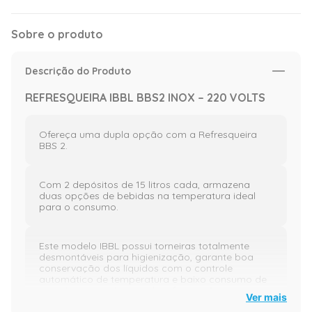
Sobre o produto
Descrição do Produto
REFRESQUEIRA IBBL BBS2 INOX – 220 VOLTS
Ofereça uma dupla opção com a Refresqueira
BBS 2.
Com 2 depósitos de 15 litros cada, armazena
duas opções de bebidas na temperatura ideal
para o consumo.
Este modelo IBBL possui torneiras totalmente
desmontáveis para higienização, garante boa
conservação dos líquidos com o controle
automático de temperatura e baixo consumo de
energia com o sistema de refrigeração
Ver mais
balanceada.