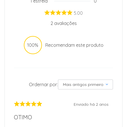
Dimensões (A x L x P)
65 x 38 x 47
1
estrela
0
Anexo
<a href="https://cli
5.00
1.amazonaws.com/
BBS2.pdf" target="
Instuções</a></p>
2
avaliações
Garantia
12
Garantia (Meses)
12
100%
Recomendam este produto
Ordernar por:
Mais antigos primeiro
Enviado há
2 anos
OTIMO