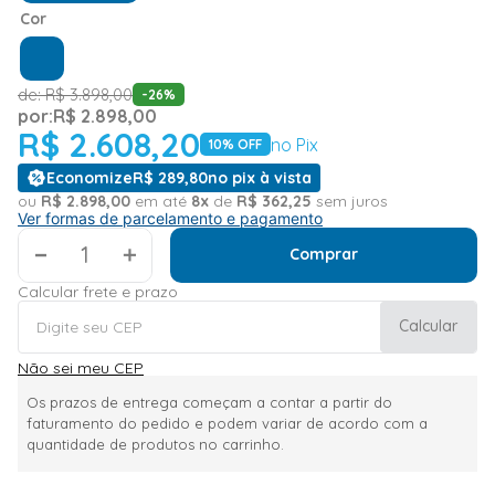
Cor
de:
R$
3
.
898
,
00
-
26
%
por:
R$
2
.
898
,
00
R$
2
.
608
,
20
no Pix
10
% OFF
Economize
R$
289
,
80
no pix à vista
ou
R$
2
.
898
,
00
em até
8
x
de
R$
362
,
25
sem juros
Ver formas de parcelamento e pagamento
＋
Comprar
Calcular frete e prazo
Calcular
Não sei meu CEP
Os prazos de entrega começam a contar a partir do
faturamento do pedido e podem variar de acordo com a
quantidade de produtos no carrinho.