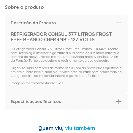
Sobre o produto
Descrição do Produto
REFRIGERADOR CONSUL 377 LITROS FROST
FREE BRANCO CRM44MB - 127 VOLTS
O Refrigerador Consul 377 Litros Frost Free Branco CRM44MB conta
com Tecnologia Inverter e garante a sua conta de luz mais barata, a
compra do mês durando mais, e uma cozinha mais silenciosa. Além
da Função Turbo que acelera o resfriamento da sua geladeira.
Organize suas compras de forma fácil! Com as prateleiras ajustáveis
em até quatro níveis, tudo o que você precisa cabe sem problemas na
sua geladeira, da melancia inteira a garrafa de 2 Litros.
Imagens meramente ilustrativas
Especificações Técnicas
Especificação
Garantia (Meses)
12
Quem viu,
viu também