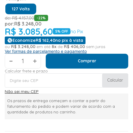
127 Volts
de:
R$
4
.
157
,
00
-
22
%
por:
R$
3
.
248
,
00
R$
3
.
085
,
60
no Pix
5
% OFF
Economize
R$
162
,
40
no pix à vista
ou
R$
3
.
248
,
00
em até
8
x
de
R$
406
,
00
sem juros
Ver formas de parcelamento e pagamento
＋
Comprar
Calcular frete e prazo
Calcular
Não sei meu CEP
Os prazos de entrega começam a contar a partir do
faturamento do pedido e podem variar de acordo com a
quantidade de produtos no carrinho.