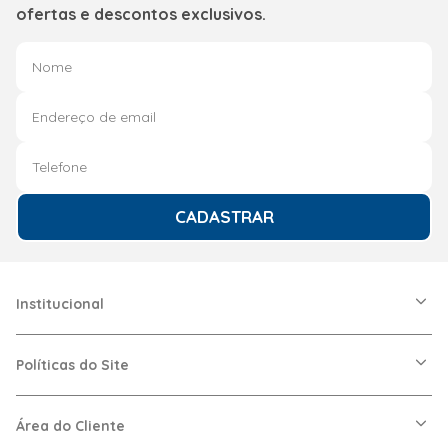
ofertas e descontos exclusivos.
CADASTRAR
Institucional
A Friopeças
Nossas Lojas
Políticas do Site
Trabalhe Conosco
VRF
Política de Entrega
Dúvidas Frequentes
Política de Privacidade
Área do Cliente
Regras de Cupons
Política de Pagamento