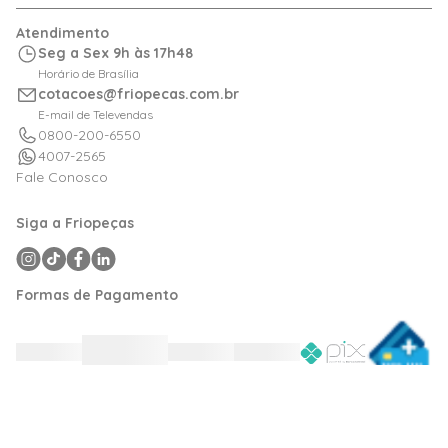
Relação com Investidor
Trocas e Devoluções
Minha Conta
Atendimento
Logística
Meus Pedidos
Seg a Sex 9h às 17h48
Calculadora de BTUs
Horário de Brasília
Portal de Boletos
cotacoes@friopecas.com.br
Orçamentos
E-mail de Televendas
0800-200-6550
4007-2565
Fale Conosco
Siga a Friopeças
Formas de Pagamento
Razão Social: Friovix Comércio de Refrigeração Ltda CNPJ: 09.316.105/0001-