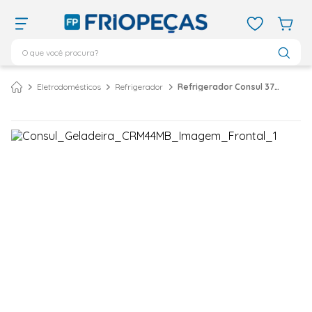
O que você procura?
TERMOS MAIS BUSCADOS
Eletrodomésticos
Refrigerador
Refrigerador Consul 377 Litros Frost Free Branco CRM44MB - 127 Volts
ar condicionado 12000
1
º
ar condicionado 9000
2
º
ar condicionado
3
º
ar condicionado 18000
4
º
geladeira
5
º
743
6
º
daikin
7
º
vix
8
º
bebedouro
9
º
midea
10
º