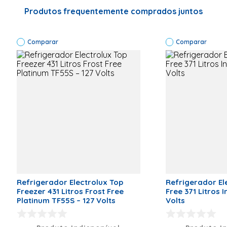
Especificações Técnicas
Marca: Consul
Modelo:
Produtos frequentemente comprados juntos
CRM44MB
Código de
Fábrica:
Comparar
CRM44MBANA
Comparar
Cor:
Branco</p>
Capacidade
Total (L): 377
Capacidade
Freezer (L): 94
Capacidade
Geladeira (L):
283 Tipo de
Degelo: Frost
Free
Classificação
Energética: A
Voltagem: 127
Consumo: 24.9
kW/ano
Frequência: 60
Refrigerador Electrolux Top
Refrigerador El
Corrente
Freezer 431 Litros Frost Free
Free 371 Litros 
Amperagem:
Platinum TF55S – 127 Volts
Volts
2.5 Gás
Refrigerante:
R600 EAN: