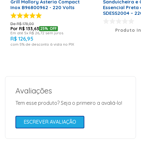
Grill Mallory Asteria Compact
Sanduicheira e Gr
Modelo
FGR01
Inox B96800962 - 220 Volts
Essencial Preta 
SDESS2004 – 22
Código de Fábrica
66701129
R$
178
,
00
Peso Líquido (kg)
1,0kg
R$
133
,
63
25%
OFF
Produto I
Em até
5
x
R$
26
,
72
sem juros
Garantia (Meses)
12
R$
126
,
95
com
5
% de desconto à vista no PIX
Cor
Preto
Avaliações
Tem esse produto? Seja o primeiro a avaliá-lo!
ESCREVER AVALIAÇÃO