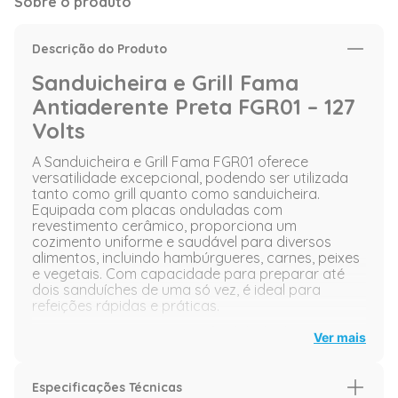
Sobre o produto
Descrição do Produto
Sanduicheira e Grill Fama
Antiaderente Preta FGR01 – 127
Volts
A Sanduicheira e Grill Fama FGR01 oferece
versatilidade excepcional, podendo ser utilizada
tanto como grill quanto como sanduicheira.
Equipada com placas onduladas com
revestimento cerâmico, proporciona um
cozimento uniforme e saudável para diversos
alimentos, incluindo hambúrgueres, carnes, peixes
e vegetais. Com capacidade para preparar até
dois sanduíches de uma só vez, é ideal para
refeições rápidas e práticas.
Para garantir segurança e facilidade de uso,
Ver mais
possui trava de fechamento e base
antiderrapante, proporcionando estabilidade
durante o preparo. A luz indicadora de
Especificações Técnicas
aquecimento permite saber quando o grill está