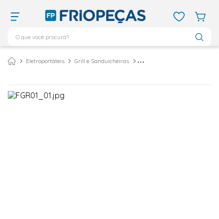
O que você procura?
TERMOS MAIS BUSCADOS
Eletroportáteis
Grill e Sanduicheiras
Sanduicheira e Grill Fama Antiaderente Preta FGR01 – 127 Volts
ar condicionado 12000
1
º
ar condicionado 9000
2
º
ar condicionado
3
º
ar condicionado 18000
4
º
vix
5
º
geladeira
6
º
daikin
7
º
midea
8
º
bebedouro
9
º
tubo cobre
10
º