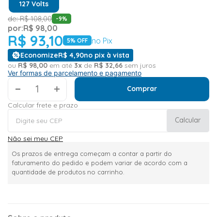
127 Volts
de:
R$
108
,
00
-
9
%
por:
R$
98
,
00
R$
93
,
10
no Pix
5
% OFF
Economize
R$
4
,
90
no pix à vista
ou
R$
98
,
00
em até
3
x
de
R$
32
,
66
sem juros
Ver formas de parcelamento e pagamento
＋
Comprar
Calcular frete e prazo
Calcular
Não sei meu CEP
Os prazos de entrega começam a contar a partir do
faturamento do pedido e podem variar de acordo com a
quantidade de produtos no carrinho.