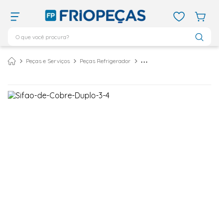
O que você procura?
TERMOS MAIS BUSCADOS
Peças e Serviços
Peças Refrigerador
Sifão de Cobre Duplo 3/4 Forming
ar condicionado 12000
1
º
ar condicionado 9000
2
º
ar condicionado
3
º
ar condicionado 18000
4
º
geladeira
5
º
daikin
6
º
vix
7
º
midea
8
º
743
9
º
bebedouro
10
º