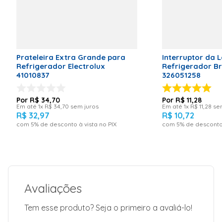
Produto:
Sifão
Marca:
Forming
Garantia: 3
meses
Prateleira Extra Grande para
Interruptor da
Refrigerador Electrolux
Refrigerador Br
41010837
326051258
R$
34
,
70
R$
11
,
28
Em até
1
x
R$
34
,
70
sem juros
Em até
1
x
R$
11
,
28
sem
R$
32
,
97
R$
10
,
72
com
5
% de desconto à vista no PIX
com
5
% de desconto 
Avaliações
Tem esse produto? Seja o primeiro a avaliá-lo!