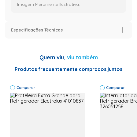
Imagem Meramente Ilustrativa.
Especificações Técnicas
Características
Aplica-se nos modelos
Utilizadas
Quem viu,
viu também
em Circuitos
para
passagem
Produtos frequentemente comprados juntos
de gases
refrigerantes
Código de Fábrica
Comparar
SD034
Comparar
Garantia
3
Especificação
Informações Técnicas
Código de
Fábrica:
SD034 Tipo
do