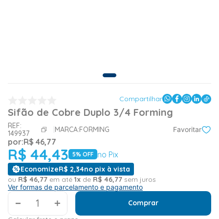
Compartilhar
Sifão de Cobre Duplo 3/4 Forming
REF:
MARCA:
FORMING
Favoritar
149937
por:
R$
46
,
77
R$
44
,
43
no Pix
5
% OFF
Economize
R$
2
,
34
no pix à vista
ou
R$
46
,
77
em até
1
x
de
R$
46
,
77
sem juros
Ver formas de parcelamento e pagamento
＋
Comprar