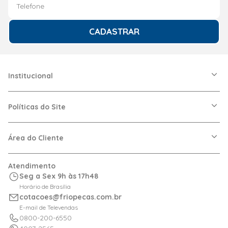
CADASTRAR
Institucional
A Friopeças
Nossas Lojas
Políticas do Site
Trabalhe Conosco
VRF
Política de Entrega
Dúvidas Frequentes
Política de Privacidade
Área do Cliente
Regras de Cupons
Política de Pagamento
Relação com Investidor
Trocas e Devoluções
Minha Conta
Atendimento
Logística
Meus Pedidos
Seg a Sex 9h às 17h48
Calculadora de BTUs
Horário de Brasília
Portal de Boletos
cotacoes@friopecas.com.br
Orçamentos
E-mail de Televendas
0800-200-6550