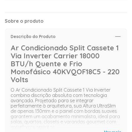
Sobre o produto
Descrição do Produto
Ar Condicionado Split Cassete 1
Via Inverter Carrier 18000
BTU/h Quente e Frio
Monofásico 40KVQOF18C5 - 220
Volts
O Ar Condicionado Split Cassete 1 Via Inverter
combina discrição absoluta com tecnologia
avançada. Projetado para se integrar
perfeitamente à arquitetura, sua Altura UltraSlim
de apenas 130mm e o painel com bordas suaves
garantem um acabamento minimalista, ideal para
salas, quartos, closets e varandas gourmet com
entreforros restritos.