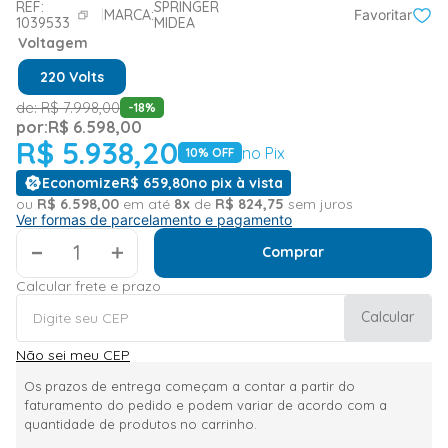
REF:
SPRINGER
MARCA:
Favoritar
1039533
MIDEA
Voltagem
220 Volts
de:
R$
7
.
998
,
00
-
18
%
por:
R$
6
.
598
,
00
R$
5
.
938
,
20
no Pix
10
% OFF
Economize
R$
659
,
80
no pix à vista
ou
R$
6
.
598
,
00
em até
8
x
de
R$
824
,
75
sem juros
Ver formas de parcelamento e pagamento
＋
Comprar
Calcular frete e prazo
Calcular
Não sei meu CEP
Os prazos de entrega começam a contar a partir do
faturamento do pedido e podem variar de acordo com a
quantidade de produtos no carrinho.